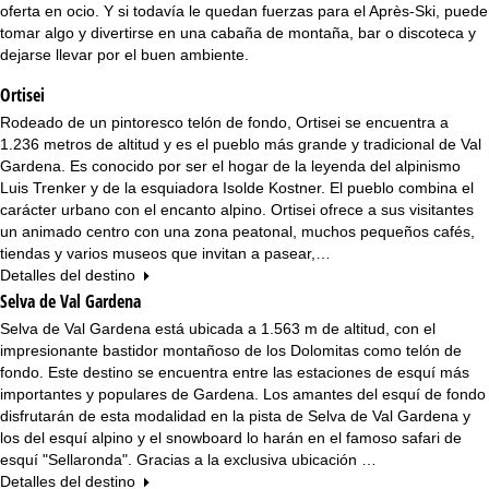
n
oferta en ocio. Y si todavía le quedan fuerzas para el Après-Ski, puede
tomar algo y divertirse en una cabaña de montaña, bar o discoteca y
c
dejarse llevar por el buen ambiente.
Ortisei
i
Rodeado de un pintoresco telón de fondo, Ortisei se encuentra a
p
1.236 metros de altitud y es el pueblo más grande y tradicional de Val
Gardena. Es conocido por ser el hogar de la leyenda del alpinismo
a
Luis Trenker y de la esquiadora Isolde Kostner. El pueblo combina el
carácter urbano con el encanto alpino. Ortisei ofrece a sus visitantes
l
un animado centro con una zona peatonal, muchos pequeños cafés,
tiendas y varios museos que invitan a pasear,…
Detalles del destino
Selva de Val Gardena
Selva de Val Gardena está ubicada a 1.563 m de altitud, con el
impresionante bastidor montañoso de los Dolomitas como telón de
fondo. Este destino se encuentra entre las estaciones de esquí más
importantes y populares de Gardena. Los amantes del esquí de fondo
disfrutarán de esta modalidad en la pista de Selva de Val Gardena y
los del esquí alpino y el snowboard lo harán en el famoso safari de
esquí "Sellaronda". Gracias a la exclusiva ubicación …
Detalles del destino