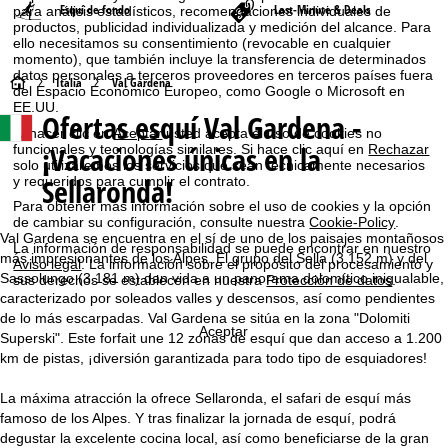
Esquí de fondo
Last-Minute & Deals
para análisis estadísticos, recomendaciones individuales de
productos, publicidad individualizada y medición del alcance. Para
ello necesitamos su consentimiento (revocable en cualquier
momento), que también incluye la transferencia de determinados
datos personales a terceros proveedores en terceros países fuera
P
Italia
Val Gardena
del Espacio Económico Europeo, como Google o Microsoft en
EE.UU.
Ofertas esquí Val Gardena -
á
Al hacer clic en
Aceptar
usted acepta el uso de cookies no
¡Vacaciones únicas en la
funcionales y tecnologías similares. Si hace clic aquí en
Rechazar
g
solo utilizaremos los servicios que sean técnicamente necesarios
Sellaronda!
y requeridos para cumplir el contrato.
i
Para obtener más información sobre el uso de cookies y la opción
de cambiar su configuración, consulte nuestra
Cookie-Policy
.
Val Gardena se encuentra en el sí de uno de los paisajes montañosos
n
La información de responsabilidad se puede encontrar en nuestro
más impresionantes de los Alpes. El grupo del Sella (3.152 m) y del
Aviso legal
. La información sobre el propósito del procesamiento y
Sassolungo (3.181 m) dan vida a un panorama dolomítico inigualable,
sus derechos se establecen en nuestra
Protección de datos
.
a
caracterizado por soleados valles y descensos, así como pendientes
de lo más escarpadas. Val Gardena se sitúa en la zona "Dolomiti
p
Aceptar
Superski". Este forfait une 12 zonas de esquí que dan acceso a 1.200
km de pistas, ¡diversión garantizada para todo tipo de esquiadores!
r
La máxima atracción la ofrece Sellaronda, el safari de esquí más
i
famoso de los Alpes. Y tras finalizar la jornada de esquí, podrá
degustar la excelente cocina local, así como beneficiarse de la gran