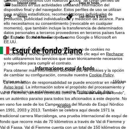
también compartimos con nuestros socios. Se crean perfiles de
Estación esquí
Esquí de fondo
uso basados en sus actividades utilizando información del
dispositivo final y del navegador. Estos perfiles de uso se utilizan
para análisis estadísticos, recomendaciones individuales de
Tiempo
Last-Minute & Deals
productos, publicidad individualizada y medición del alcance. Para
ello necesitamos su consentimiento (revocable en cualquier
momento), que también incluye la transferencia de determinados
datos personales a terceros proveedores en terceros países fuera
P
Italia
Val di Fiemme
Ziano
del Espacio Económico Europeo, como Google o Microsoft en
EE.UU.
Esquí de fondo Ziano
á
Al hacer clic en
Aceptar
usted acepta el uso de cookies no
funcionales y tecnologías similares. Si hace clic aquí en
Rechazar
solo utilizaremos los servicios que sean técnicamente necesarios
g
y requeridos para cumplir el contrato.
Informaciones esquí de fondo
Para obtener más información sobre el uso de cookies y la opción
i
de cambiar su configuración, consulte nuestra
Cookie-Policy
.
Pistas en km:
150 km
La información de responsabilidad se puede encontrar en nuestro
n
Aviso legal
. La información sobre el propósito del procesamiento y
sus derechos se establecen en nuestra
Protección de datos
.
Val di Fiemme, también conocida como la "cuna del esquí de fondo",
a
es un auténtico paraíso para todos los aficionados a este deporte. No
en vano fue sede de los Campeonatos del Mundo de Esquí Nórdico
Aceptar
p
en 1991, 2003 y 2013. También se celebra aquí desde 1971 la
tradicional carrera Marcialonga, una prueba internacional de esquí de
r
fondo que recorre más de 70 kilómetros a través de Val di Fiemme y
Val di Fassa. Val di Fiemme cuenta con un total de 150 kilómetros de