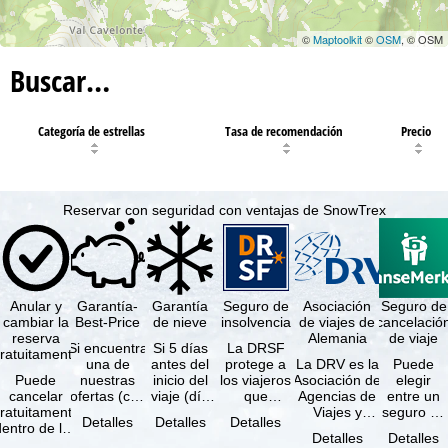
©
Maptoolkit
©
OSM
, © OSM
Buscar…
Categoría de estrellas
Tasa de recomendación
Precio
Reservar con seguridad con ventajas de SnowTrex
Anular y
Garantía-
Garantía
Seguro de
Asociación
Seguro de
cambiar la
Best-Price
de nieve
insolvencia
de viajes de
cancelació
reserva
Alemania
de viaje
Si encuentra
Si 5 días
La DRSF
ratuitamente
una de
antes del
protege a
La DRV es la
Puede
Puede
nuestras
inicio del
los viajeros
Asociación de
elegir
cancelar
ofertas (con
viaje (día
que
Agencias de
entre un
ratuitamente
las mismas
de llegada)
reservan un
Viajes y
seguro de
Detalles
Detalles
Detalles
dentro de los
prestaciones
ninguna de
viaje
Turoperadores
anulación
Detalles
Detalles
5 días
incluidas y
las
combinado
más grande
de viaje