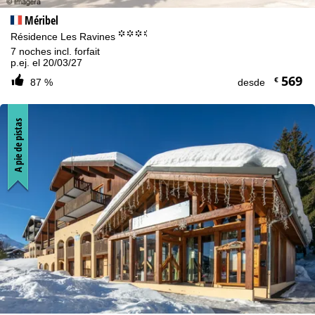
Méribel
°°°.
Résidence Les Ravines
7 noches incl. forfait
p.ej. el 20/03/27
569
€
87 %
desde
A pie de pistas