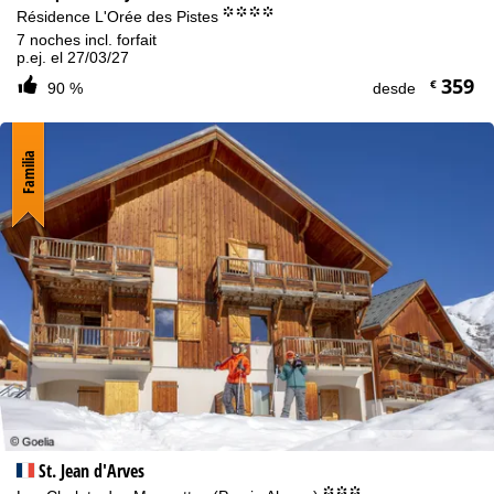
°°°°
Résidence L'Orée des Pistes
7 noches incl. forfait
p.ej. el 27/03/27
359
€
90 %
desde
Familia
St. Jean d'Arves
°°°