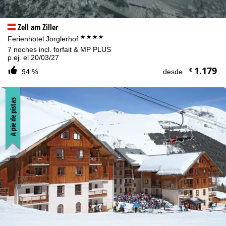
Zell am Ziller
****
Ferienhotel Jörglerhof
7 noches incl. forfait & MP PLUS
p.ej. el 20/03/27
1.179
€
94 %
desde
A pie de pistas