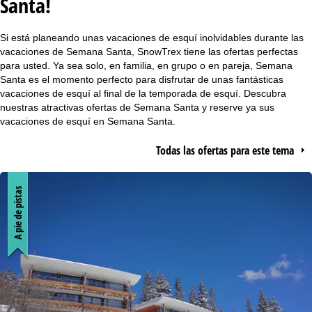
Santa!
i
Si está planeando unas vacaciones de esquí inolvidables durante las
n
vacaciones de Semana Santa, SnowTrex tiene las ofertas perfectas
para usted. Ya sea solo, en familia, en grupo o en pareja, Semana
a
Santa es el momento perfecto para disfrutar de unas fantásticas
vacaciones de esquí al final de la temporada de esquí. Descubra
p
nuestras atractivas ofertas de Semana Santa y reserve ya sus
vacaciones de esquí en Semana Santa.
r
Todas las ofertas para este tema
i
n
A pie de pistas
c
i
p
a