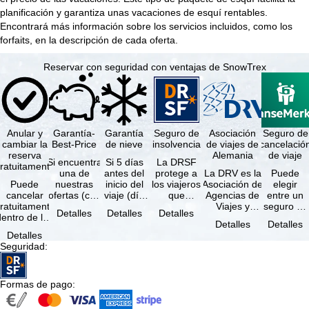
planificación y garantiza unas vacaciones de esquí rentables.
Encontrará más información sobre los servicios incluidos, como los
forfaits, en la descripción de cada oferta.
Reservar con seguridad con ventajas de SnowTrex
Anular y
Garantía-
Garantía
Seguro de
Asociación
Seguro de
cambiar la
Best-Price
de nieve
insolvencia
de viajes de
cancelació
reserva
Alemania
de viaje
Si encuentra
Si 5 días
La DRSF
ratuitamente
una de
antes del
protege a
La DRV es la
Puede
Puede
nuestras
inicio del
los viajeros
Asociación de
elegir
cancelar
ofertas (con
viaje (día
que
Agencias de
entre un
ratuitamente
las mismas
de llegada)
reservan un
Viajes y
seguro de
Detalles
Detalles
Detalles
dentro de los
prestaciones
ninguna de
viaje
Turoperadores
anulación
Detalles
Detalles
5 días
incluidas y
las
combinado
más grande
de viaje
Detalles
posteriores a
…
estaciones
o servicios
de Alemania.
(incluido el
Seguridad
:
a reserva, …
…
de viaje …
…
seguro de
…
Formas de pago
: