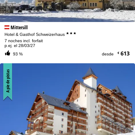
Mittersill
***
Hotel & Gasthof Schweizerhaus
7 noches incl. forfait
p.ej. el 28/03/27
613
€
93 %
desde
A pie de pistas