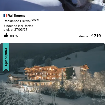
Val Thorens
°°°
Résidence Eskival
7 noches incl. forfait
p.ej. el 27/03/27
719
€
80 %
desde
A pie de pistas