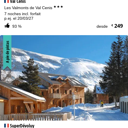
Val Cenis
***
Les Valmonts de Val Cenis
7 noches incl. forfait
p.ej. el 20/03/27
249
€
93 %
desde
A pie de pistas
SuperDévoluy