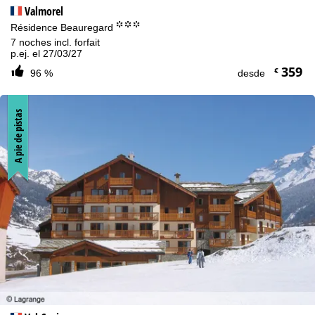
Valmorel
°°°
Résidence Beauregard
7 noches incl. forfait
p.ej. el 27/03/27
359
€
96 %
desde
A pie de pistas