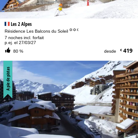
Les 2 Alpes
°°.
Résidence Les Balcons du Soleil
7 noches incl. forfait
p.ej. el 27/03/27
419
€
80 %
desde
A pie de pistas