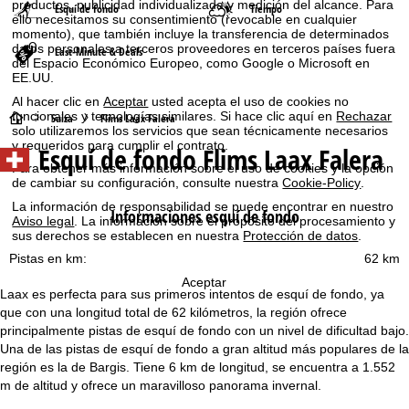
productos, publicidad individualizada y medición del alcance. Para
Esquí de fondo
Tiempo
ello necesitamos su consentimiento (revocable en cualquier
momento), que también incluye la transferencia de determinados
datos personales a terceros proveedores en terceros países fuera
Last-Minute & Deals
del Espacio Económico Europeo, como Google o Microsoft en
EE.UU.
Al hacer clic en
Aceptar
usted acepta el uso de cookies no
funcionales y tecnologías similares. Si hace clic aquí en
Rechazar
P
Suiza
Flims Laax Falera
solo utilizaremos los servicios que sean técnicamente necesarios
y requeridos para cumplir el contrato.
Esquí de fondo Flims Laax Falera
á
Para obtener más información sobre el uso de cookies y la opción
de cambiar su configuración, consulte nuestra
Cookie-Policy
.
g
La información de responsabilidad se puede encontrar en nuestro
Informaciones esquí de fondo
Aviso legal
. La información sobre el propósito del procesamiento y
i
sus derechos se establecen en nuestra
Protección de datos
.
Pistas en km:
62 km
n
Aceptar
Laax es perfecta para sus primeros intentos de esquí de fondo, ya
a
que con una longitud total de 62 kilómetros, la región ofrece
principalmente pistas de esquí de fondo con un nivel de dificultad bajo.
p
Una de las pistas de esquí de fondo a gran altitud más populares de la
región es la de Bargis. Tiene 6 km de longitud, se encuentra a 1.552
r
m de altitud y ofrece un maravilloso panorama invernal.