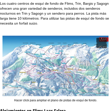
i
Los cuatro centros de esquí de fondo de Flims, Trin, Bargis y Sagogn
ofrecen una gran variedad de senderos, incluidos dos senderos
n
nocturnos en Trin y Sagogn y un sendero para perros. La pista más
larga tiene 10 kilómetros. Para utilizar las pistas de esquí de fondo se
c
necesita un forfait suizo.
i
p
a
l
Hacer click para ampliar el plano de pistas de esquí de fondo.
Alojamientos en Flims Laax Falera