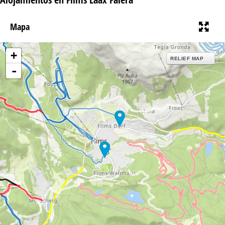
Mapa
+
RELIEF MAP
-