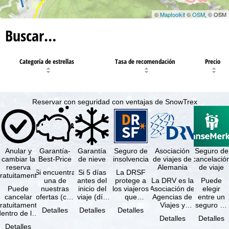
©
Maptoolkit
©
OSM
, © OSM
Buscar…
Categoría de estrellas
Tasa de recomendación
Precio
Reservar con seguridad con ventajas de SnowTrex
Anular y
Garantía-
Garantía
Seguro de
Asociación
Seguro de
cambiar la
Best-Price
de nieve
insolvencia
de viajes de
cancelació
reserva
Alemania
de viaje
Si encuentra
Si 5 días
La DRSF
ratuitamente
una de
antes del
protege a
La DRV es la
Puede
Puede
nuestras
inicio del
los viajeros
Asociación de
elegir
cancelar
ofertas (con
viaje (día
que
Agencias de
entre un
ratuitamente
las mismas
de llegada)
reservan un
Viajes y
seguro de
Detalles
Detalles
Detalles
dentro de los
prestaciones
ninguna de
viaje
Turoperadores
anulación
Detalles
Detalles
5 días
incluidas y
las
combinado
más grande
de viaje
Detalles