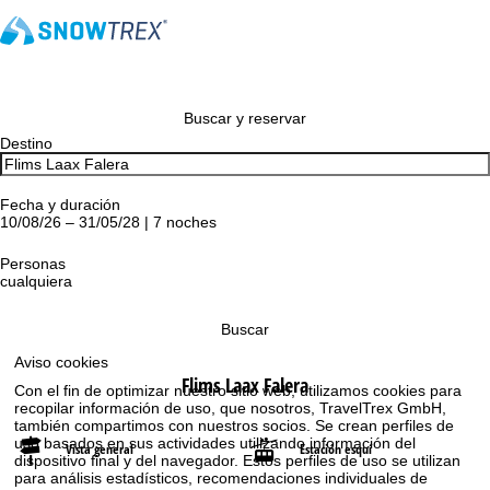
Buscar y reservar
Destino
Fecha y duración
10/08/26 – 31/05/28 | 7 noches
Personas
cualquiera
Buscar
Aviso cookies
Flims Laax Falera
Con el fin de optimizar nuestro sitio web, utilizamos cookies para
recopilar información de uso, que nosotros, TravelTrex GmbH,
también compartimos con nuestros socios. Se crean perfiles de
uso basados en sus actividades utilizando información del
Vista general
Estación esquí
dispositivo final y del navegador. Estos perfiles de uso se utilizan
para análisis estadísticos, recomendaciones individuales de