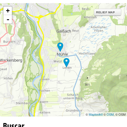
+
RELIEF MAP
-
©
Maptoolkit
©
OSM
, © OSM
Buscar…