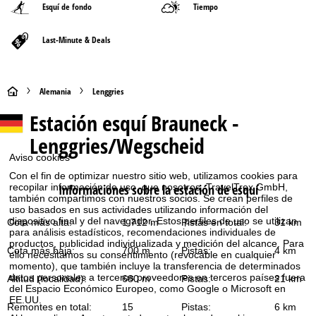
Esquí de fondo
Tiempo
Last-Minute & Deals
P
Alemania
Lenggries
Estación esquí
Brauneck -
á
Lenggries/Wegscheid
g
Aviso cookies
Con el fin de optimizar nuestro sitio web, utilizamos cookies para
i
Informaciones sobre la estación de esquí
recopilar información de uso, que nosotros, TravelTrex GmbH,
también compartimos con nuestros socios. Se crean perfiles de
n
uso basados en sus actividades utilizando información del
dispositivo final y del navegador. Estos perfiles de uso se utilizan
Cota más alta:
1.712 m
Pistas en total:
31 km
para análisis estadísticos, recomendaciones individuales de
a
productos, publicidad individualizada y medición del alcance. Para
Cota más baja:
700 m
Pistas:
4 km
ello necesitamos su consentimiento (revocable en cualquier
p
momento), que también incluye la transferencia de determinados
datos personales a terceros proveedores en terceros países fuera
Altitud (localidad):
680 m
Pistas:
21 km
del Espacio Económico Europeo, como Google o Microsoft en
r
EE.UU.
Remontes en total:
15
Pistas:
6 km