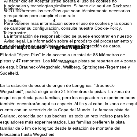
Al hacer clic en
Aceptar
usted acepta el uso de cookies no
i
funcionales y tecnologías similares. Si hace clic aquí en
Rechazar
Teleférico:
1
solo utilizaremos los servicios que sean técnicamente necesarios
n
y requeridos para cumplir el contrato.
Telesillas:
4
Para obtener más información sobre el uso de cookies y la opción
c
de cambiar su configuración, consulte nuestra
Cookie-Policy
.
Telearrastre:
10
La información de responsabilidad se puede encontrar en nuestro
i
Aviso legal
. La información sobre el propósito del procesamiento y
sus derechos se establecen en nuestra
Protección de datos
.
Estación esquí
Brauneck - Lenggries/Wegscheid
p
El forfait "Alpen Plus" le da acceso a un total de 83 kilómetros de
pistas y 47 remontes. Los kilómetros de pistas se reparten en 4 zonas
Aceptar
a
de esquí: Brauneck-Wegscheid, Wallberg, Spitzingsee-Tegernsee y
Sudelfeld.
l
En la estación de esquí de origen de Lenggries, "Brauneck-
Wegscheid", podrá elegir entre 31 kilómetros de pistas. La zona de
esquí es perfecta para familias, pero los esquiadores experimentados
también encontrarán aquí su espacio. Al fin y al cabo, la zona de esquí
cuenta con un recorrido de la Copa del Mundo. La famosa pista de
Garland, conocida por sus baches, es todo un reto incluso para los
esquiadores más experimentados. Las familias prefieren la pista
familiar de 6 km de longitud desde la estación de montaña del
telecabina hasta Wegscheid.