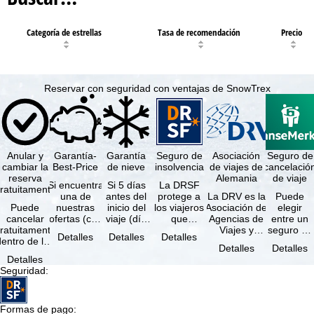
Categoría de estrellas
Tasa de recomendación
Precio
Reservar con seguridad con ventajas de SnowTrex
Anular y
Garantía-
Garantía
Seguro de
Asociación
Seguro de
cambiar la
Best-Price
de nieve
insolvencia
de viajes de
cancelació
reserva
Alemania
de viaje
Si encuentra
Si 5 días
La DRSF
ratuitamente
una de
antes del
protege a
La DRV es la
Puede
Puede
nuestras
inicio del
los viajeros
Asociación de
elegir
cancelar
ofertas (con
viaje (día
que
Agencias de
entre un
ratuitamente
las mismas
de llegada)
reservan un
Viajes y
seguro de
Detalles
Detalles
Detalles
dentro de los
prestaciones
ninguna de
viaje
Turoperadores
anulación
Detalles
Detalles
5 días
incluidas y
las
combinado
más grande
de viaje
Detalles
posteriores a
…
estaciones
o servicios
de Alemania.
(incluido el
Seguridad
:
a reserva, …
…
de viaje …
…
seguro de
…
Formas de pago
: