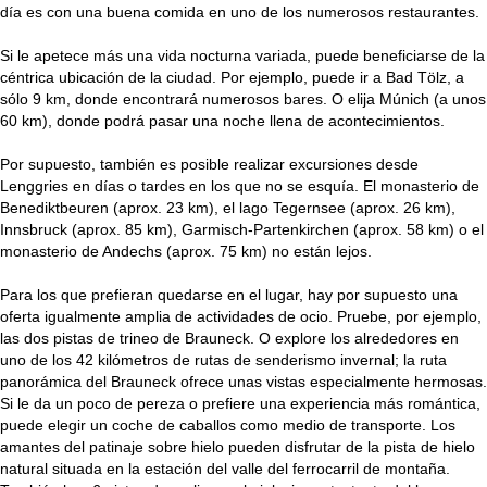
día es con una buena comida en uno de los numerosos restaurantes.
Si le apetece más una vida nocturna variada, puede beneficiarse de la
céntrica ubicación de la ciudad. Por ejemplo, puede ir a Bad Tölz, a
sólo 9 km, donde encontrará numerosos bares. O elija Múnich (a unos
60 km), donde podrá pasar una noche llena de acontecimientos.
Por supuesto, también es posible realizar excursiones desde
Lenggries en días o tardes en los que no se esquía. El monasterio de
Benediktbeuren (aprox. 23 km), el lago Tegernsee (aprox. 26 km),
Innsbruck (aprox. 85 km), Garmisch-Partenkirchen (aprox. 58 km) o el
monasterio de Andechs (aprox. 75 km) no están lejos.
Para los que prefieran quedarse en el lugar, hay por supuesto una
oferta igualmente amplia de actividades de ocio. Pruebe, por ejemplo,
las dos pistas de trineo de Brauneck. O explore los alrededores en
uno de los 42 kilómetros de rutas de senderismo invernal; la ruta
panorámica del Brauneck ofrece unas vistas especialmente hermosas.
Si le da un poco de pereza o prefiere una experiencia más romántica,
puede elegir un coche de caballos como medio de transporte. Los
amantes del patinaje sobre hielo pueden disfrutar de la pista de hielo
natural situada en la estación del valle del ferrocarril de montaña.