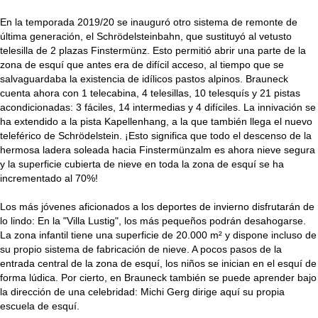
En la temporada 2019/20 se inauguró otro sistema de remonte de
última generación, el Schrödelsteinbahn, que sustituyó al vetusto
telesilla de 2 plazas Finstermünz. Esto permitió abrir una parte de la
zona de esquí que antes era de difícil acceso, al tiempo que se
salvaguardaba la existencia de idílicos pastos alpinos. Brauneck
cuenta ahora con 1 telecabina, 4 telesillas, 10 telesquís y 21 pistas
acondicionadas: 3 fáciles, 14 intermedias y 4 difíciles. La innivación se
ha extendido a la pista Kapellenhang, a la que también llega el nuevo
teleférico de Schrödelstein. ¡Esto significa que todo el descenso de la
hermosa ladera soleada hacia Finstermünzalm es ahora nieve segura
y la superficie cubierta de nieve en toda la zona de esquí se ha
incrementado al 70%!
Los más jóvenes aficionados a los deportes de invierno disfrutarán de
lo lindo: En la "Villa Lustig", los más pequeños podrán desahogarse.
La zona infantil tiene una superficie de 20.000 m² y dispone incluso de
su propio sistema de fabricación de nieve. A pocos pasos de la
entrada central de la zona de esquí, los niños se inician en el esquí de
forma lúdica. Por cierto, en Brauneck también se puede aprender bajo
la dirección de una celebridad: Michi Gerg dirige aquí su propia
escuela de esquí.