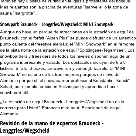
También hay 6 pistas de curling en la iglesia protestante del bosque.
Más relajantes son la piscina de aventuras "Isarwelle" o la zona de
sauna "Isargrotte".
Snowpark Brauneck - Lenggries/Wegscheid:
MINI Snowpark
Aunque no haya un parque de atracciones en la estación de esquí de
Brauneck, con el forfait "Alpen Plus" se puede disfrutar de un auténtico
punto caliente del freestyle alemán: el "MINI Snowpark" en el remonte
de la pista norte de la estación de esquí "Spitzingsee-Tegernsee". Los
snowboarders y freeskiers de todos los niveles disponen aquí de un
programa interesante y variado: Los obstáculos incluyen de 6 a 8
kickers, 5 rails, 3 boxes, un wave run y varios jib barrels. El "MINI
Snowpark" no es uno de los tres mejores parques de nieve de
Alemania porque sí: el snowboarder profesional Konstantin "Konsti"
Schad, por ejemplo, creció en Spitzingsee y aprendió a hacer
snowboard allí.
¿La estación de esquí Brauneck - Lenggries/Wegscheid no es la
correcta para Usted? Entonces mire aquí:
Estaciones de esquí
Alemania
Revisión de la mano de expertos Brauneck -
Lenggries/Wegscheid