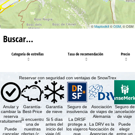
©
Maptoolkit
©
OSM
, © OSM
Buscar…
Categoría de estrellas
Tasa de recomendación
Precio
Reservar con seguridad con ventajas de SnowTrex
Anular y
Garantía-
Garantía
Seguro de
Asociación
Seguro de
cambiar la
Best-Price
de nieve
insolvencia
de viajes de
cancelació
reserva
Alemania
de viaje
Si encuentra
Si 5 días
La DRSF
ratuitamente
una de
antes del
protege a
La DRV es la
Puede
Puede
nuestras
inicio del
los viajeros
Asociación de
elegir
cancelar
ofertas (con
viaje (día
que
Agencias de
entre un