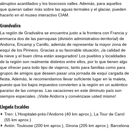
i
abruptos acantilados y los boscosos valles. Además, para aquellos
que quieran saber más sobre las aguas termales y el glaciar, pueden
n
hacerlo en el museo interactivo CIAM.
Grandvalira
c
La región de Gradvalira se encuentra justo a la frontera con Francia y
i
enmarca dos de las parroquias (división administrativo-territorial) de
Andorra, Encamp y Canillo, además de representar la mayor zona de
p
esquí de los Pirineos. Gracias a su favorable situación, ¡la calidad de
la nieve y el buen clima están asegurados! Los pueblos y localidades
a
de la región son realmente distintos entre ellos, por lo que tienen algo
que ofrecer para todo tipo de viajeros, tanto para familias como para
grupos de amigos que deseen pasar una jornada de esquí cargada de
l
fiesta. Además, le recomendamos llevar suficiente lugar en la maleta,
puesto que los bajos impuestos convierten a la región en un auténtico
paraíso de las compras. Las vacaciones en este diminuto país son
siempre especiales. ¡Visite Andorra y convénzase usted mismo!
Llegada Escaldes
Tren: L'Hospitalet-près-l'Andorre (40 km aprox.), La Tour de Carol
(55 km aprox.)
Avión: Toulouse (200 km aprox.), Girona (205 km aprox.), Barcelona