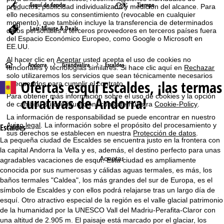
Esquí de fondo
Tiempo
productos, publicidad individualizada y medición del alcance. Para
ello necesitamos su consentimiento (revocable en cualquier
momento), que también incluye la transferencia de determinados
Last-Minute & Deals
datos personales a terceros proveedores en terceros países fuera
del Espacio Económico Europeo, como Google o Microsoft en
EE.UU.
Al hacer clic en
Aceptar
usted acepta el uso de cookies no
P
Andorra
Grandvalira
Escaldes
funcionales y tecnologías similares. Si hace clic aquí en
Rechazar
solo utilizaremos los servicios que sean técnicamente necesarios
Ofertas esquí
Escaldes, ¡las termas
y requeridos para cumplir el contrato.
á
Para obtener más información sobre el uso de cookies y la opción
curativas de Andorra!
de cambiar su configuración, consulte nuestra
Cookie-Policy
.
g
La información de responsabilidad se puede encontrar en nuestro
Aviso legal
. La información sobre el propósito del procesamiento y
i
Escaldes
sus derechos se establecen en nuestra
Protección de datos
.
La pequeña ciudad de Escaldes se encuentra justo en la frontera con
n
la capital Andorra la Vella y es, además, el destino perfecto para unas
Aceptar
agradables vacaciones de esquí. Esta ciudad es ampliamente
a
conocida por sus numerosas y cálidas aguas termales, es más, los
baños termales "Caldea", los más grandes del sur de Europa, es el
p
símbolo de Escaldes y con ellos podrá relajarse tras un largo día de
esquí. Otro atractivo especial de la región es el valle glacial patrimonio
r
de la humanidad por la UNESCO Vall del Madriu-Perafita-Claror con
una altitud de 2.905 m. El paisaje está marcado por el glaciar, los