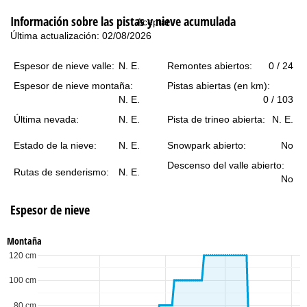
i
Información sobre las pistas y nieve acumulada
Aceptar
n
Última actualización: 02/08/2026
c
Espesor de nieve valle:
N. E.
Remontes abiertos:
0 / 24
Espesor de nieve montaña:
Pistas abiertas (en km):
i
N. E.
0 / 103
p
Última nevada:
N. E.
Pista de trineo abierta:
N. E.
Estado de la nieve:
N. E.
Snowpark abierto:
No
a
Descenso del valle abierto:
Rutas de senderismo:
N. E.
l
No
Espesor de nieve
Montaña
120 cm
100 cm
80 cm