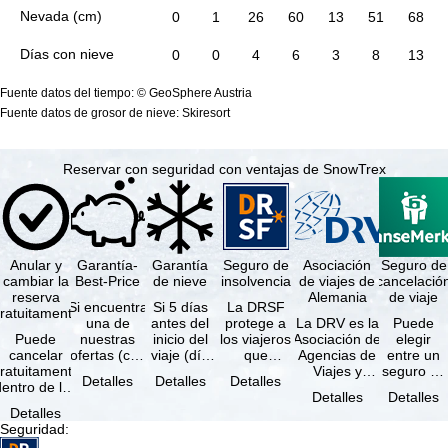
Nevada (cm)
0
1
26
60
13
51
68
Días con nieve
0
0
4
6
3
8
13
Fuente datos del tiempo: © GeoSphere Austria
Fuente datos de grosor de nieve: Skiresort
Reservar con seguridad con ventajas de SnowTrex
Anular y
Garantía-
Garantía
Seguro de
Asociación
Seguro de
cambiar la
Best-Price
de nieve
insolvencia
de viajes de
cancelació
reserva
Alemania
de viaje
Si encuentra
Si 5 días
La DRSF
ratuitamente
una de
antes del
protege a
La DRV es la
Puede
Puede
nuestras
inicio del
los viajeros
Asociación de
elegir
cancelar
ofertas (con
viaje (día
que
Agencias de
entre un
ratuitamente
las mismas
de llegada)
reservan un
Viajes y
seguro de
Detalles
Detalles
Detalles
dentro de los
prestaciones
ninguna de
viaje
Turoperadores
anulación
Detalles
Detalles
5 días
incluidas y
las
combinado
más grande
de viaje
Detalles
posteriores a
…
estaciones
o servicios
de Alemania.
(incluido el
Seguridad
:
a reserva, …
…
de viaje …
…
seguro de