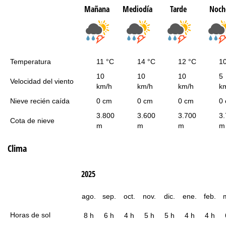
Mañana
Mediodía
Tarde
Noch
Temperatura
11 °C
14 °C
12 °C
1
10
10
10
5
Velocidad del viento
km/h
km/h
km/h
k
Nieve recién caída
0 cm
0 cm
0 cm
0
3.800
3.600
3.700
3
Cota de nieve
m
m
m
m
Clima
2025
ago.
sep.
oct.
nov.
dic.
ene.
feb.
Horas de sol
8 h
6 h
4 h
5 h
5 h
4 h
4 h