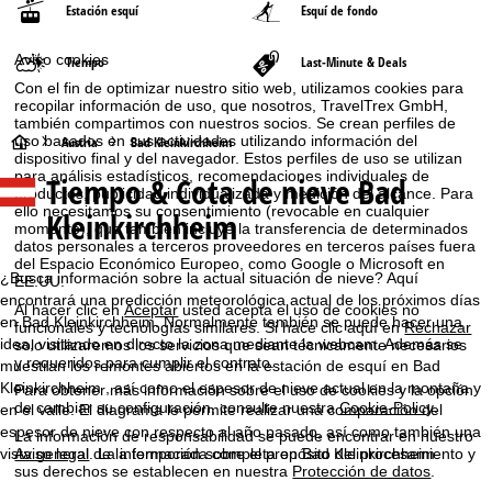
Estación esquí
Esquí de fondo
Aviso cookies
Tiempo
Last-Minute & Deals
Con el fin de optimizar nuestro sitio web, utilizamos cookies para
recopilar información de uso, que nosotros, TravelTrex GmbH,
también compartimos con nuestros socios. Se crean perfiles de
P
uso basados en sus actividades utilizando información del
Austria
Bad Kleinkirchheim
dispositivo final y del navegador. Estos perfiles de uso se utilizan
para análisis estadísticos, recomendaciones individuales de
Tiempo & Cota de nieve Bad
á
productos, publicidad individualizada y medición del alcance. Para
ello necesitamos su consentimiento (revocable en cualquier
Kleinkirchheim
momento), que también incluye la transferencia de determinados
g
datos personales a terceros proveedores en terceros países fuera
del Espacio Económico Europeo, como Google o Microsoft en
i
¿Busca información sobre la actual situación de nieve? Aquí
EE.UU.
encontrará una predicción meteorológica actual de los próximos días
Al hacer clic en
Aceptar
usted acepta el uso de cookies no
n
en Bad Kleinkirchheim. Normalmente también se puede hacer una
funcionales y tecnologías similares. Si hace clic aquí en
Rechazar
idea, visitando en directo la zona mediante la webcam. Además se
solo utilizaremos los servicios que sean técnicamente necesarios
y requeridos para cumplir el contrato.
muestran los remontes abiertos en la estación de esquí en Bad
a
Kleinkirchheim , así como el espesor de nieve actual en la montaña y
Para obtener más información sobre el uso de cookies y la opción
de cambiar su configuración, consulte nuestra
Cookie-Policy
.
en el valle. El diagrama le permite realizar una comparación del
p
espesor de nieve con respecto al año pasado, así como también una
La información de responsabilidad se puede encontrar en nuestro
Aviso legal
. La información sobre el propósito del procesamiento y
vista general de la temporada completa en Bad Kleinkirchheim.
r
sus derechos se establecen en nuestra
Protección de datos
.