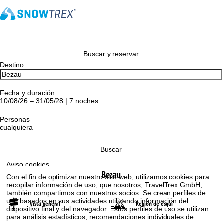
Buscar y reservar
Destino
Fecha y duración
10/08/26 – 31/05/28 | 7 noches
Personas
cualquiera
Buscar
Aviso cookies
Bezau
Con el fin de optimizar nuestro sitio web, utilizamos cookies para
recopilar información de uso, que nosotros, TravelTrex GmbH,
también compartimos con nuestros socios. Se crean perfiles de
uso basados en sus actividades utilizando información del
Vista general
Región de esquí
dispositivo final y del navegador. Estos perfiles de uso se utilizan
para análisis estadísticos, recomendaciones individuales de