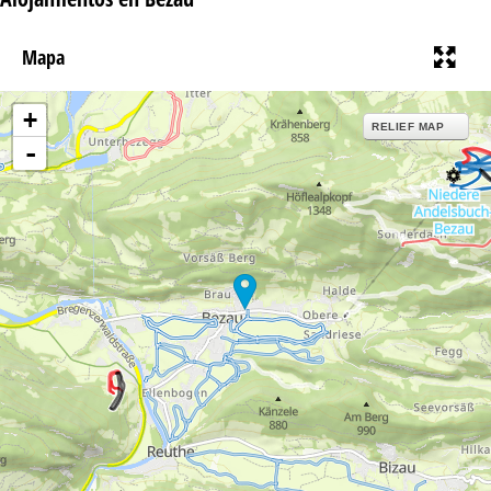
Mapa
+
RELIEF MAP
-