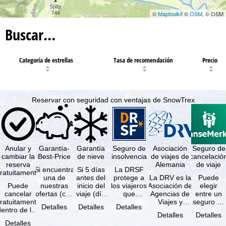
©
Maptoolkit
©
OSM
, © OSM
Buscar…
Categoría de estrellas
Tasa de recomendación
Precio
Reservar con seguridad con ventajas de SnowTrex
Anular y
Garantía-
Garantía
Seguro de
Asociación
Seguro de
cambiar la
Best-Price
de nieve
insolvencia
de viajes de
cancelació
reserva
Alemania
de viaje
Si encuentra
Si 5 días
La DRSF
ratuitamente
una de
antes del
protege a
La DRV es la
Puede
Puede
nuestras
inicio del
los viajeros
Asociación de
elegir
cancelar
ofertas (con
viaje (día
que
Agencias de
entre un
ratuitamente
las mismas
de llegada)
reservan un
Viajes y
seguro de
Detalles
Detalles
Detalles
dentro de los
prestaciones
ninguna de
viaje
Turoperadores
anulación
Detalles
Detalles
5 días
incluidas y
las
combinado
más grande
de viaje
Detalles