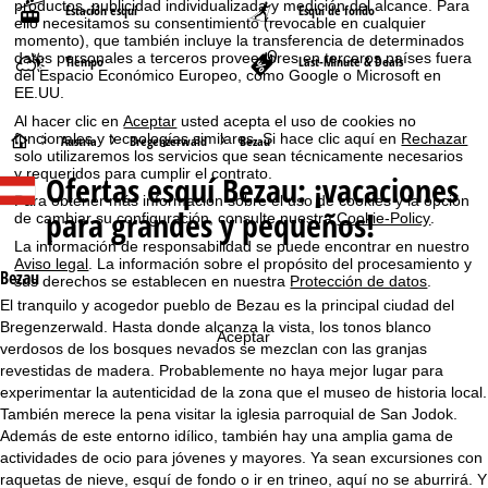
productos, publicidad individualizada y medición del alcance. Para
Estación esquí
Esquí de fondo
ello necesitamos su consentimiento (revocable en cualquier
momento), que también incluye la transferencia de determinados
datos personales a terceros proveedores en terceros países fuera
Tiempo
Last-Minute & Deals
del Espacio Económico Europeo, como Google o Microsoft en
EE.UU.
Al hacer clic en
Aceptar
usted acepta el uso de cookies no
funcionales y tecnologías similares. Si hace clic aquí en
Rechazar
P
Austria
Bregenzerwald
Bezau
solo utilizaremos los servicios que sean técnicamente necesarios
y requeridos para cumplir el contrato.
Ofertas esquí
Bezau: ¡vacaciones
á
Para obtener más información sobre el uso de cookies y la opción
para grandes y pequeños!
de cambiar su configuración, consulte nuestra
Cookie-Policy
.
g
La información de responsabilidad se puede encontrar en nuestro
Aviso legal
. La información sobre el propósito del procesamiento y
i
Bezau
sus derechos se establecen en nuestra
Protección de datos
.
El tranquilo y acogedor pueblo de Bezau es la principal ciudad del
n
Bregenzerwald. Hasta donde alcanza la vista, los tonos blanco
Aceptar
verdosos de los bosques nevados se mezclan con las granjas
a
revestidas de madera. Probablemente no haya mejor lugar para
experimentar la autenticidad de la zona que el museo de historia local.
p
También merece la pena visitar la iglesia parroquial de San Jodok.
Además de este entorno idílico, también hay una amplia gama de
r
actividades de ocio para jóvenes y mayores. Ya sean excursiones con
raquetas de nieve, esquí de fondo o ir en trineo, aquí no se aburrirá. Y