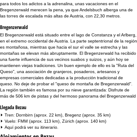
i
para todos los adictos a la adrenalina, unas vacaciones en el
Bregenzerwald merecen la pena, ya que Andelsbuch alberga una de
n
las torres de escalada más altas de Austria, con 22,30 metros.
Bregenzerwald
c
El Bregenzerwald está situado entre el lago de Constanza y el Arlberg,
i
en el extremo occidental de Austria. La parte septentrional de la región
es montañosa, mientras que hacia el sur el valle se estrecha y las
p
montañas se elevan más abruptamente. El Bregenzerwald ha recibido
una fuerte influencia de sus vecinos suabos y suizos, y aún hoy se
a
mantienen viejas tradiciones. Un buen ejemplo de ello es la "Ruta del
Queso", una asociación de granjeros, posaderos, artesanos y
empresas comerciales dedicadas a la producción tradicional de
l
queso. No deje de probar el "queso de montaña de Bregenzerwald".
La región también es famosa por su nieve garantizada: Disfrute de
más de 506 km de pistas y del hermoso panorama del Bregenzerwald
Llegada Bezau
Tren: Dornbirn (aprox. 22 km), Bregenz (aprox. 35 km)
Vuelo: FMM (aprox. 113 km), Zúrich (aprox. 140 km)
Aquí podrá ver su
itinerario
.
Alojamientos en Bezau