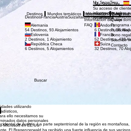
Elige
My SnowTrex
My SnowTrex
Suscribirse
Su acceso de cliente
información sobre su
Información del viaje
Quien som
Destinos
Mundos temáticos
Información
Empresa
Destinos
Francia
Austria
Suiza
Italia
Andorra
Alemania
Repúb
reservados.
Información del viaje
Quien som
FAQ
Programa d
Alemania
Andorra
Publicidad
54 Destinos, 93 Alojamientos
6 Destinos, 35 Aloj
Eslovenia
Francia
Bono rega
2 Destinos, 1 Alojamiento
52 Destinos, 428 Al
Suscribir n
República Checa
Suiza
Contacto
6 Destinos, 5 Alojamientos
32 Destinos, 70 Alo
Buscar
que nosotros, TravelTrex
idades utilizando
l
tadísticos,
ara ello necesitamos su
rminados datos personales
cidental de Austria. La parte septentrional de la región es montañosa,
o Microsoft en EE.UU.
nte. El Bregenzerwald ha recibido una fuerte influencia de sus vecinos