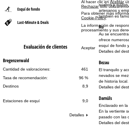
Al hacer clic en
Aceptar
us
suabos y suizos,
Rechazar
solo utilizaremo
Esquí de fondo
n
artesanos y emp
Para obtener más informac
también es famo
Cookie-Policy
.
Last-Minute & Deals
a
La información de respon
Au
procesamiento y sus dere
p
Au se encuentra 
ofrece numerosas
esquí de fondo y
Evaluación de clientes
r
Aceptar
Detalles del des
i
Bregenzerwald
Bezau
Cantidad de valoraciones:
461
n
El tranquilo y a
nevados se mezc
Tasa de recomendación:
96 %
c
de historia loca
Destinos
8,9
Detalles del des
i
Damüls
Estaciones de esquí
9,0
p
Enclavado en la 
En la vertiente 
Detalles
a
pasado con las 
Detalles del des
l