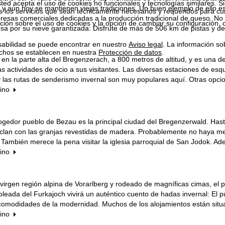
ted acepta el uso de cookies no funcionales y tecnologías similares. Si
 y aún hoy se mantienen viejas tradiciones. Un buen ejemplo de ello e
s los servicios que sean técnicamente necesarios y requeridos para cum
resas comerciales dedicadas a la producción tradicional de queso. No
ión sobre el uso de cookies y la opción de cambiar su configuración, 
sa por su nieve garantizada: Disfrute de más de 506 km de pistas y 
sabilidad se puede encontrar en nuestro
Aviso legal
. La información so
chos se establecen en nuestra
Protección de datos
.
en la parte alta del Bregenzerach, a 800 metros de altitud, y es una d
 actividades de ocio a sus visitantes. Las diversas estaciones de es
 las rutas de senderismo invernal son muy populares aquí. Otras opcion
tino
cogedor pueblo de Bezau es la principal ciudad del Bregenzerwald. Has
lan con las granjas revestidas de madera. Probablemente no haya mejo
l. También merece la pena visitar la iglesia parroquial de San Jodok. 
tino
virgen región alpina de Vorarlberg y rodeado de magníficas cimas, el
soleada del Furkajoch vivirá un auténtico cuento de hadas invernal: El
comodidades de la modernidad. Muchos de los alojamientos están situ
tino