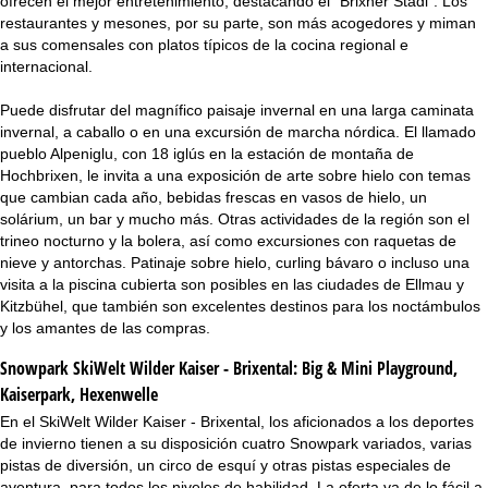
ofrecen el mejor entretenimiento, destacando el "Brixner Stadl". Los
restaurantes y mesones, por su parte, son más acogedores y miman
a sus comensales con platos típicos de la cocina regional e
internacional.
Puede disfrutar del magnífico paisaje invernal en una larga caminata
invernal, a caballo o en una excursión de marcha nórdica. El llamado
pueblo Alpeniglu, con 18 iglús en la estación de montaña de
Hochbrixen, le invita a una exposición de arte sobre hielo con temas
que cambian cada año, bebidas frescas en vasos de hielo, un
solárium, un bar y mucho más. Otras actividades de la región son el
trineo nocturno y la bolera, así como excursiones con raquetas de
nieve y antorchas. Patinaje sobre hielo, curling bávaro o incluso una
visita a la piscina cubierta son posibles en las ciudades de Ellmau y
Kitzbühel, que también son excelentes destinos para los noctámbulos
y los amantes de las compras.
Snowpark SkiWelt Wilder Kaiser - Brixental:
Big & Mini Playground,
Kaiserpark, Hexenwelle
En el SkiWelt Wilder Kaiser - Brixental, los aficionados a los deportes
de invierno tienen a su disposición cuatro Snowpark variados, varias
pistas de diversión, un circo de esquí y otras pistas especiales de
aventura, para todos los niveles de habilidad. La oferta va de lo fácil a