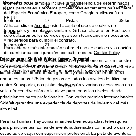
Remontes en
i
momento), que también incluye la transferencia de determinados
81
Pistas:
121 km
datos personales a terceros proveedores en terceros países fuera
total:
del Espacio Económico Europeo, como Google o Microsoft en
n
EE.UU.
Teleférico:
17
Pistas:
39 km
Al hacer clic en
Aceptar
usted acepta el uso de cookies no
c
funcionales y tecnologías similares. Si hace clic aquí en
Rechazar
Telesillas:
32
solo utilizaremos los servicios que sean técnicamente necesarios
i
y requeridos para cumplir el contrato.
Telearrastre:
21
Para obtener más información sobre el uso de cookies y la opción
p
de cambiar su configuración, consulte nuestra
Cookie-Policy
.
Estación esquí
SkiWelt Wilder Kaiser - Brixental
La información de responsabilidad se puede encontrar en nuestro
a
Aviso legal
. La información sobre el propósito del procesamiento y
Con el forfait SkiWelt Wilder Kaiser - Brixental tendrá acceso a una de
sus derechos se establecen en nuestra
Protección de datos
.
las estaciones de esquí más grandes y modernas del mundo. 81
l
remontes, unos 275 km de pistas de todos los niveles de dificultad,
cuatro Snowparks, dos pistas de diversión y variados descensos en el
Aceptar
valle ofrecen diversión en la nieve para todos los niveles, desde
principiantes hasta profesionales. Con varios premios internacionales,
SkiWelt garantiza una experiencia de deportes de invierno del más
alto nivel.
Para las familias, hay zonas infantiles bien equipadas, teleesquíes
para principiantes, zonas de aventura diseñadas con mucho cariño y
escuelas de esquí con supervisión profesional. La pista de aventura