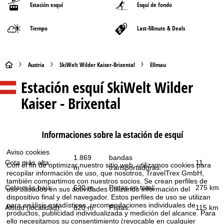
Estación esquí
Esquí de fondo
Tiempo
Last-Minute & Deals
P
Austria
SkiWelt Wilder Kaiser-Brixental
Ellmau
Estación esquí
SkiWelt Wilder
á
Kaiser - Brixental
g
i
Informaciones sobre la estación de esquí
n
Aviso cookies
1.869
bandas
Cota más alta:
11
Con el fin de optimizar nuestro sitio web, utilizamos cookies para
a
m
transportadoras:
recopilar información de uso, que nosotros, TravelTrex GmbH,
también compartimos con nuestros socios. Se crean perfiles de
p
Cota más baja:
620 m
Pistas en total:
275 km
uso basados en sus actividades utilizando información del
dispositivo final y del navegador. Estos perfiles de uso se utilizan
para análisis estadísticos, recomendaciones individuales de
Altitud (localidad):
820 m
Pistas:
115 km
r
productos, publicidad individualizada y medición del alcance. Para
ello necesitamos su consentimiento (revocable en cualquier