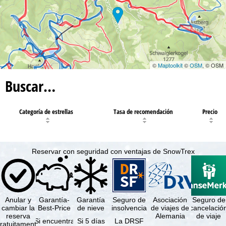
©
Maptoolkit
©
OSM
, © OSM
Buscar…
Categoría de estrellas
Tasa de recomendación
Precio
Reservar con seguridad con ventajas de SnowTrex
Anular y
Garantía-
Garantía
Seguro de
Asociación
Seguro de
cambiar la
Best-Price
de nieve
insolvencia
de viajes de
cancelació
reserva
Alemania
de viaje
Si encuentra
Si 5 días
La DRSF
ratuitamente