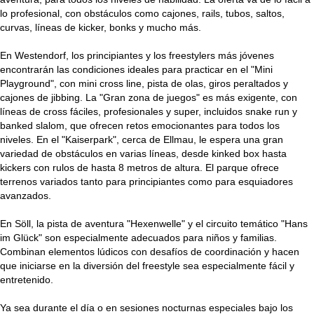
lo profesional, con obstáculos como cajones, rails, tubos, saltos,
curvas, líneas de kicker, bonks y mucho más.
En Westendorf, los principiantes y los freestylers más jóvenes
encontrarán las condiciones ideales para practicar en el "Mini
Playground", con mini cross line, pista de olas, giros peraltados y
cajones de jibbing. La "Gran zona de juegos" es más exigente, con
líneas de cross fáciles, profesionales y super, incluidos snake run y
banked slalom, que ofrecen retos emocionantes para todos los
niveles. En el "Kaiserpark", cerca de Ellmau, le espera una gran
variedad de obstáculos en varias líneas, desde kinked box hasta
kickers con rulos de hasta 8 metros de altura. El parque ofrece
terrenos variados tanto para principiantes como para esquiadores
avanzados.
En Söll, la pista de aventura "Hexenwelle" y el circuito temático "Hans
im Glück" son especialmente adecuados para niños y familias.
Combinan elementos lúdicos con desafíos de coordinación y hacen
que iniciarse en la diversión del freestyle sea especialmente fácil y
entretenido.
Ya sea durante el día o en sesiones nocturnas especiales bajo los