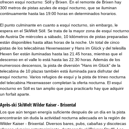
ofrecen esquí nocturno: Söll y Brixen. En el remonte de Brixen hay
300 metros de pistas azules de esquí nocturno, que se iluminan
continuamente hasta las 19:00 horas en determinados horarios.
El punto culminante en cuanto a esquí nocturno, sin embargo, le
espera en el SkiWelt Söll. Se trata de la mayor zona de esquí nocturno
de Austria De miércoles a sábado, 10 kilómetros de pistas preparadas
están disponibles hasta altas horas de la noche. Un total de cinco
pistas de los telecabinas Hexenwasser y Hans im Glück y del telesilla
Hexen 6er están iluminadas hasta las 21.45 horas, mientras que el
descenso en el valle lo está hasta las 22.30 horas. Además de los
numerosos descensos, la pista de diversión "Hans im Glück" de la
telecabina de 10 plazas también está iluminada para disfrutar del
esquí nocturno. Varios refugios de esquí y la pista de trineo nocturna
del telecabina Hexenwasser completan la oferta nocturna. El esquí
nocturno en Söll es tan amplio que para practicarlo hay que adquirir
un forfait aparte.
Après-ski SkiWelt Wilder Kaiser - Brixental
Los que aún tengan energía suficiente después de un día en la pista
encontrarán sin duda la actividad nocturna adecuada en la región de
Wilder Kaiser - Brixental. Diversos bares, pubs, cabañas y discotecas