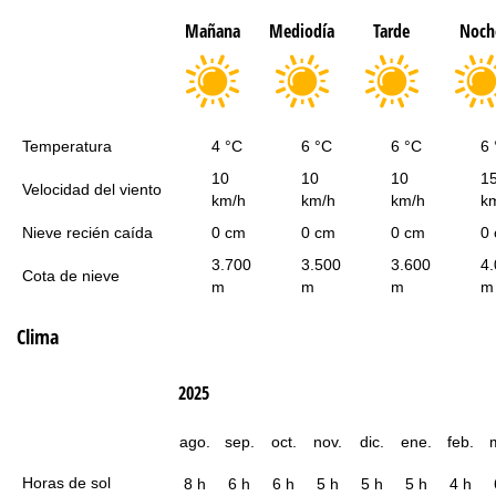
Mañana
Mediodía
Tarde
Noch
Temperatura
4 °C
6 °C
6 °C
6 
10
10
10
1
Velocidad del viento
km/h
km/h
km/h
k
Nieve recién caída
0 cm
0 cm
0 cm
0
3.700
3.500
3.600
4
Cota de nieve
m
m
m
m
Clima
2025
ago.
sep.
oct.
nov.
dic.
ene.
feb.
Horas de sol
8 h
6 h
6 h
5 h
5 h
5 h
4 h