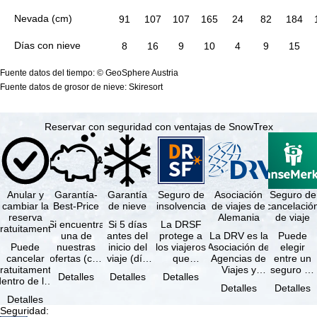
Nevada (cm)
91
107
107
165
24
82
184
Días con nieve
8
16
9
10
4
9
15
Fuente datos del tiempo: © GeoSphere Austria
Fuente datos de grosor de nieve: Skiresort
Reservar con seguridad con ventajas de SnowTrex
Anular y
Garantía-
Garantía
Seguro de
Asociación
Seguro de
cambiar la
Best-Price
de nieve
insolvencia
de viajes de
cancelació
reserva
Alemania
de viaje
Si encuentra
Si 5 días
La DRSF
ratuitamente
una de
antes del
protege a
La DRV es la
Puede
Puede
nuestras
inicio del
los viajeros
Asociación de
elegir
cancelar
ofertas (con
viaje (día
que
Agencias de
entre un
ratuitamente
las mismas
de llegada)
reservan un
Viajes y
seguro de
Detalles
Detalles
Detalles
dentro de los
prestaciones
ninguna de
viaje
Turoperadores
anulación
Detalles
Detalles
5 días
incluidas y
las
combinado
más grande
de viaje
Detalles
posteriores a
…
estaciones
o servicios
de Alemania.
(incluido el
Seguridad
:
a reserva, …
…
de viaje …
…
seguro de