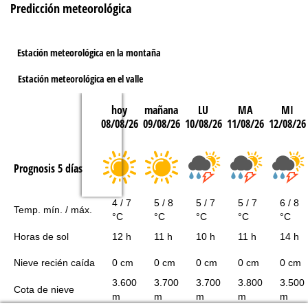
Predicción meteorológica
Estación meteorológica en la montaña
Estación meteorológica en el valle
hoy
mañana
LU
MA
MI
08/08/26
09/08/26
10/08/26
11/08/26
12/08/26
Prognosis 5 días
4 / 7
5 / 8
5 / 7
5 / 7
6 / 8
Temp. mín. / máx.
°C
°C
°C
°C
°C
Horas de sol
12 h
11 h
10 h
11 h
14 h
Nieve recién caída
0 cm
0 cm
0 cm
0 cm
0 cm
3.600
3.700
3.700
3.800
3.500
Cota de nieve
m
m
m
m
m