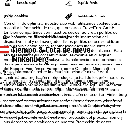
Estación esquí
Esquí de fondo
Aviso cookies
Tiempo
Last-Minute & Deals
Con el fin de optimizar nuestro sitio web, utilizamos cookies para
recopilar información de uso, que nosotros, TravelTrex GmbH,
también compartimos con nuestros socios. Se crean perfiles de
P
Austria
Zillertal
Finkenberg
uso basados en sus actividades utilizando información del
dispositivo final y del navegador. Estos perfiles de uso se utilizan
para análisis estadísticos, recomendaciones individuales de
Tiempo & Cota de nieve
á
productos, publicidad individualizada y medición del alcance. Para
ello necesitamos su consentimiento (revocable en cualquier
Finkenberg
momento), que también incluye la transferencia de determinados
g
datos personales a terceros proveedores en terceros países fuera
del Espacio Económico Europeo, como Google o Microsoft en
i
¿Busca información sobre la actual situación de nieve? Aquí
EE.UU.
encontrará una predicción meteorológica actual de los próximos días
Al hacer clic en
Aceptar
usted acepta el uso de cookies no
n
en Finkenberg. Normalmente también se puede hacer una idea,
funcionales y tecnologías similares. Si hace clic aquí en
Rechazar
visitando en directo la zona mediante la webcam. Además se
solo utilizaremos los servicios que sean técnicamente necesarios
y requeridos para cumplir el contrato.
muestran los remontes abiertos en la estación de esquí en Finkenberg
a
, así como el espesor de nieve actual en la montaña y en el valle. El
Para obtener más información sobre el uso de cookies y la opción
de cambiar su configuración, consulte nuestra
Cookie-Policy
.
diagrama le permite realizar una comparación del espesor de nieve
p
con respecto al año pasado, así como también una vista general de la
La información de responsabilidad se puede encontrar en nuestro
temporada completa en Finkenberg.
Aviso legal
. La información sobre el propósito del procesamiento y
r
sus derechos se establecen en nuestra
Protección de datos
.