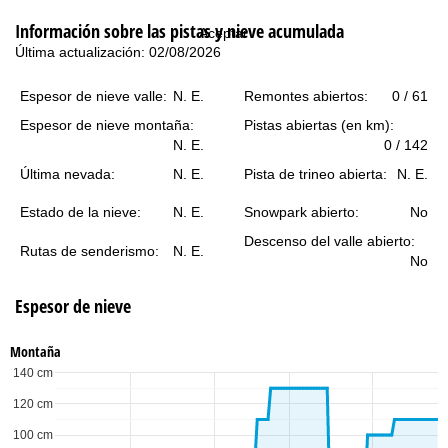
i
Información sobre las pistas y nieve acumulada
Aceptar
n
Última actualización: 02/08/2026
c
Espesor de nieve valle:
N. E.
Remontes abiertos:
0 / 61
Espesor de nieve montaña:
Pistas abiertas (en km):
i
N. E.
0 / 142
p
Última nevada:
N. E.
Pista de trineo abierta:
N. E.
Estado de la nieve:
N. E.
Snowpark abierto:
No
a
Descenso del valle abierto:
Rutas de senderismo:
N. E.
l
No
Espesor de nieve
Montaña
140 cm
120 cm
100 cm