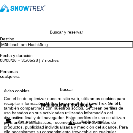
Buscar y reservar
Destino
Fecha y duración
08/08/26 – 31/05/28 | 7 noches
Personas
cualquiera
Buscar
Aviso cookies
Con el fin de optimizar nuestro sitio web, utilizamos cookies para
Mühlbach am Hochkönig
recopilar información de uso, que nosotros, TravelTrex GmbH,
también compartimos con nuestros socios. Se crean perfiles de
uso basados en sus actividades utilizando información del
dispositivo final y del navegador. Estos perfiles de uso se utilizan
Vista general
Región de esquí
para análisis estadísticos, recomendaciones individuales de
productos, publicidad individualizada y medición del alcance. Para
ello necesitamos su consentimiento (revocable en cualquier