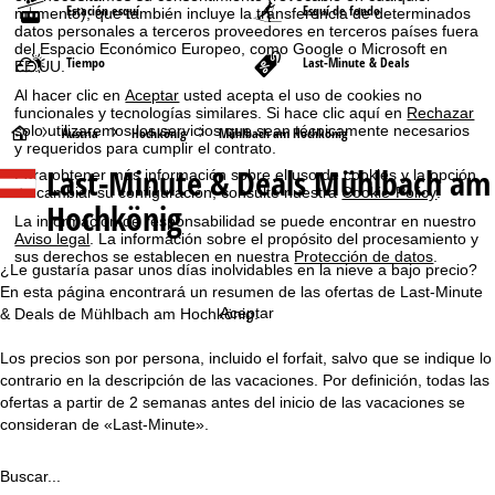
Estación esquí
Esquí de fondo
momento), que también incluye la transferencia de determinados
datos personales a terceros proveedores en terceros países fuera
del Espacio Económico Europeo, como Google o Microsoft en
Tiempo
Last-Minute & Deals
EE.UU.
Al hacer clic en
Aceptar
usted acepta el uso de cookies no
funcionales y tecnologías similares. Si hace clic aquí en
Rechazar
solo utilizaremos los servicios que sean técnicamente necesarios
P
Austria
Hochkönig
Mühlbach am Hochkönig
y requeridos para cumplir el contrato.
Last-Minute & Deals Mühlbach am
Para obtener más información sobre el uso de cookies y la opción
á
de cambiar su configuración, consulte nuestra
Cookie-Policy
.
Hochkönig
La información de responsabilidad se puede encontrar en nuestro
g
Aviso legal
. La información sobre el propósito del procesamiento y
sus derechos se establecen en nuestra
Protección de datos
.
i
¿Le gustaría pasar unos días inolvidables en la nieve a bajo precio?
En esta página encontrará un resumen de las ofertas de Last-Minute
n
Aceptar
& Deals de Mühlbach am Hochkönig.
Los precios son por persona, incluido el forfait, salvo que se indique lo
a
contrario en la descripción de las vacaciones. Por definición, todas las
ofertas a partir de 2 semanas antes del inicio de las vacaciones se
p
consideran de «Last-Minute».
r
Buscar...
i