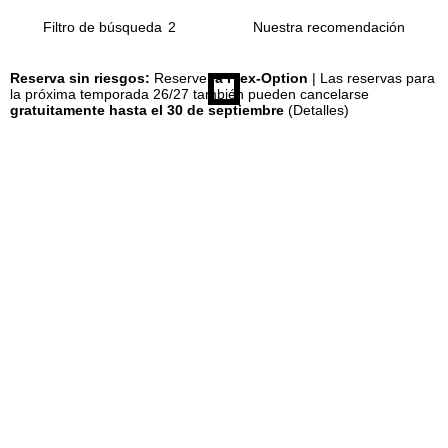
Filtro de búsqueda
2
n
Reserva sin riesgos:
Reserve
la Flex-Option
| Las reservas para
c
la próxima temporada 26/27 también pueden cancelarse
gratuitamente hasta el 30 de septiembre
(Detalles)
i
p
a
l