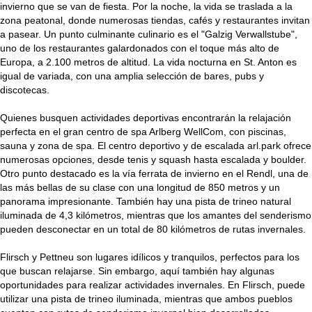
invierno que se van de fiesta. Por la noche, la vida se traslada a la
zona peatonal, donde numerosas tiendas, cafés y restaurantes invitan
a pasear. Un punto culminante culinario es el "Galzig Verwallstube",
uno de los restaurantes galardonados con el toque más alto de
Europa, a 2.100 metros de altitud. La vida nocturna en St. Anton es
igual de variada, con una amplia selección de bares, pubs y
discotecas.
Quienes busquen actividades deportivas encontrarán la relajación
perfecta en el gran centro de spa Arlberg WellCom, con piscinas,
sauna y zona de spa. El centro deportivo y de escalada arl.park ofrece
numerosas opciones, desde tenis y squash hasta escalada y boulder.
Otro punto destacado es la vía ferrata de invierno en el Rendl, una de
las más bellas de su clase con una longitud de 850 metros y un
panorama impresionante. También hay una pista de trineo natural
iluminada de 4,3 kilómetros, mientras que los amantes del senderismo
pueden desconectar en un total de 80 kilómetros de rutas invernales.
Flirsch y Pettneu son lugares idílicos y tranquilos, perfectos para los
que buscan relajarse. Sin embargo, aquí también hay algunas
oportunidades para realizar actividades invernales. En Flirsch, puede
utilizar una pista de trineo iluminada, mientras que ambos pueblos