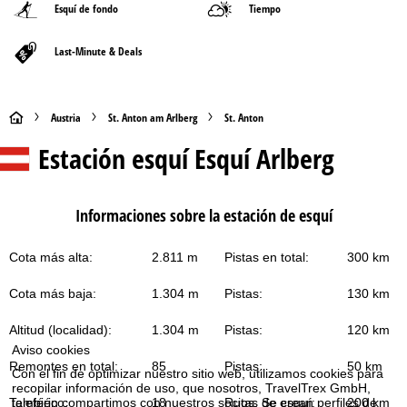
Esquí de fondo
Tiempo
Last-Minute & Deals
P
Austria
St. Anton am Arlberg
St. Anton
Estación esquí
Esquí Arlberg
á
g
Informaciones sobre la estación de esquí
i
Cota más alta:
2.811 m
Pistas en total:
300 km
n
Cota más baja:
1.304 m
Pistas:
130 km
a
Altitud (localidad):
1.304 m
Pistas:
120 km
p
Aviso cookies
Remontes en total:
85
Pistas:
50 km
Con el fin de optimizar nuestro sitio web, utilizamos cookies para
r
recopilar información de uso, que nosotros, TravelTrex GmbH,
también compartimos con nuestros socios. Se crean perfiles de
Teleférico:
18
Rutas de esquí:
200 km