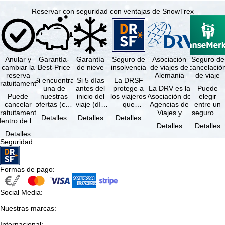
Reservar con seguridad con ventajas de SnowTrex
Anular y
Garantía-
Garantía
Seguro de
Asociación
Seguro de
cambiar la
Best-Price
de nieve
insolvencia
de viajes de
cancelació
reserva
Alemania
de viaje
Si encuentra
Si 5 días
La DRSF
ratuitamente
una de
antes del
protege a
La DRV es la
Puede
Puede
nuestras
inicio del
los viajeros
Asociación de
elegir
cancelar
ofertas (con
viaje (día
que
Agencias de
entre un
ratuitamente
las mismas
de llegada)
reservan un
Viajes y
seguro de
Detalles
Detalles
Detalles
dentro de los
prestaciones
ninguna de
viaje
Turoperadores
anulación
Detalles
Detalles
5 días
incluidas y
las
combinado
más grande
de viaje
Detalles
posteriores a
…
estaciones
o servicios
de Alemania.
(incluido el
Seguridad
:
a reserva, …
…
de viaje …
…
seguro de
…
Formas de pago
:
Social Media
:
Nuestras marcas
:
Internacional
: