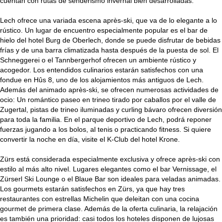
cuentan con rutas de senderismo invernal bien desarrolladas.
Lech ofrece una variada escena après-ski, que va de lo elegante a lo
rústico. Un lugar de encuentro especialmente popular es el bar de
hielo del hotel Burg de Oberlech, donde se puede disfrutar de bebidas
frías y de una barra climatizada hasta después de la puesta de sol. El
Schneggerei o el Tannbergerhof ofrecen un ambiente rústico y
acogedor. Los entendidos culinarios estarán satisfechos con una
fondue en Hûs 8, uno de los alojamientos más antiguos de Lech.
Además del animado après-ski, se ofrecen numerosas actividades de
ocio: Un romántico paseo en trineo tirado por caballos por el valle de
Zugertal, pistas de trineo iluminadas y curling bávaro ofrecen diversión
para toda la familia. En el parque deportivo de Lech, podrá reponer
fuerzas jugando a los bolos, al tenis o practicando fitness. Si quiere
convertir la noche en día, visite el K-Club del hotel Krone.
Zürs está considerada especialmente exclusiva y ofrece après-ski con
estilo al más alto nivel. Lugares elegantes como el bar Vernissage, el
Zürserl Ski Lounge o el Blaue Bar son ideales para veladas animadas.
Los gourmets estarán satisfechos en Zürs, ya que hay tres
restaurantes con estrellas Michelin que deleitan con una cocina
gourmet de primera clase. Además de la oferta culinaria, la relajación
es también una prioridad: casi todos los hoteles disponen de lujosas