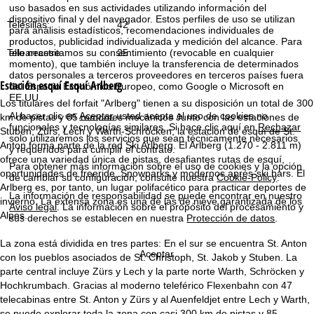
i
uso basados en sus actividades utilizando información del
dispositivo final y del navegador. Estos perfiles de uso se utilizan
Telesillas:
42
para análisis estadísticos, recomendaciones individuales de
n
productos, publicidad individualizada y medición del alcance. Para
ello necesitamos su consentimiento (revocable en cualquier
Telearrastre:
25
c
momento), que también incluye la transferencia de determinados
datos personales a terceros proveedores en terceros países fuera
Estación esquí
Esquí Arlberg
del Espacio Económico Europeo, como Google o Microsoft en
i
EE.UU.
Los titulares del forfait "Arlberg" tienen a su disposición un total de 300
Al hacer clic en
Aceptar
usted acepta el uso de cookies no
km de pistas y 85 remontes mecánicos Junto con las estaciones de
p
funcionales y tecnologías similares. Si hace clic aquí en
Rechazar
Stuben, Zürs, Lech y Warth-Schröcken, la estación de esquí de St.
solo utilizaremos los servicios que sean técnicamente necesarios
Anton forma parte de la red Ski Arlberg. El Arlberg (1.270 - 2.811 m)
y requeridos para cumplir el contrato.
a
ofrece una variedad única de pistas, desafiantes rutas de esquí,
Para obtener más información sobre el uso de cookies y la opción
oportunidades de freeride, Snowparks y modernos après-ski bars. El
de cambiar su configuración, consulte nuestra
Cookie-Policy
.
l
Arlberg es, por tanto, un lugar polifacético para practicar deportes de
La información de responsabilidad se puede encontrar en nuestro
invierno. La extensa zona es una de las de nieve garantizada de los
Aviso legal
. La información sobre el propósito del procesamiento y
Alpes.
sus derechos se establecen en nuestra
Protección de datos
.
La zona está dividida en tres partes: En el sur se encuentra St. Anton
Aceptar
con los pueblos asociados de St. Christoph, St. Jakob y Stuben. La
parte central incluye Zürs y Lech y la parte norte Warth, Schröcken y
Hochkrumbach. Gracias al moderno teleférico Flexenbahn con 47
telecabinas entre St. Anton y Zürs y al Auenfeldjet entre Lech y Warth,
se puede explorar toda la zona con casi 300 km de pistas y 85