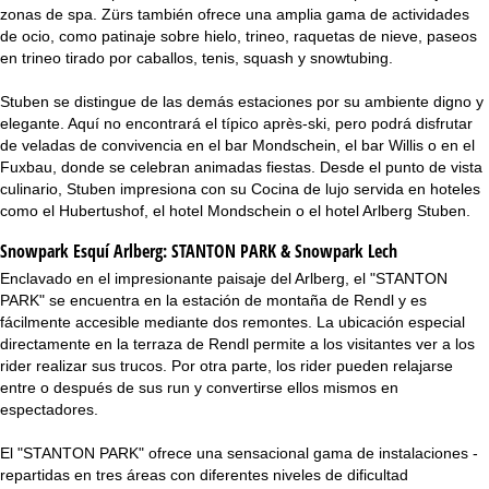
zonas de spa. Zürs también ofrece una amplia gama de actividades
de ocio, como patinaje sobre hielo, trineo, raquetas de nieve, paseos
en trineo tirado por caballos, tenis, squash y snowtubing.
Stuben se distingue de las demás estaciones por su ambiente digno y
elegante. Aquí no encontrará el típico après-ski, pero podrá disfrutar
de veladas de convivencia en el bar Mondschein, el bar Willis o en el
Fuxbau, donde se celebran animadas fiestas. Desde el punto de vista
culinario, Stuben impresiona con su Cocina de lujo servida en hoteles
como el Hubertushof, el hotel Mondschein o el hotel Arlberg Stuben.
Snowpark Esquí Arlberg:
STANTON PARK & Snowpark Lech
Enclavado en el impresionante paisaje del Arlberg, el "STANTON
PARK" se encuentra en la estación de montaña de Rendl y es
fácilmente accesible mediante dos remontes. La ubicación especial
directamente en la terraza de Rendl permite a los visitantes ver a los
rider realizar sus trucos. Por otra parte, los rider pueden relajarse
entre o después de sus run y convertirse ellos mismos en
espectadores.
El "STANTON PARK" ofrece una sensacional gama de instalaciones -
repartidas en tres áreas con diferentes niveles de dificultad