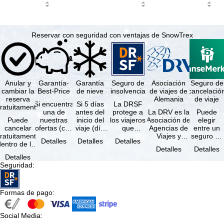
Reservar con seguridad con ventajas de SnowTrex
Anular y
Garantía-
Garantía
Seguro de
Asociación
Seguro de
cambiar la
Best-Price
de nieve
insolvencia
de viajes de
cancelació
reserva
Alemania
de viaje
Si encuentra
Si 5 días
La DRSF
ratuitamente
una de
antes del
protege a
La DRV es la
Puede
Puede
nuestras
inicio del
los viajeros
Asociación de
elegir
cancelar
ofertas (con
viaje (día
que
Agencias de
entre un
ratuitamente
las mismas
de llegada)
reservan un
Viajes y
seguro de
Detalles
Detalles
Detalles
dentro de los
prestaciones
ninguna de
viaje
Turoperadores
anulación
Detalles
Detalles
5 días
incluidas y
las
combinado
más grande
de viaje
Detalles
posteriores a
…
estaciones
o servicios
de Alemania.
(incluido el
Seguridad
:
a reserva, …
…
de viaje …
…
seguro de
…
Formas de pago
:
Social Media
: