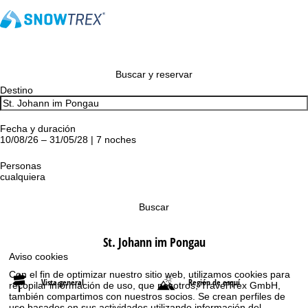
Buscar y reservar
Destino
Fecha y duración
10/08/26 – 31/05/28 | 7 noches
Personas
cualquiera
Buscar
St. Johann im Pongau
Aviso cookies
Con el fin de optimizar nuestro sitio web, utilizamos cookies para
Vista general
Región de esquí
recopilar información de uso, que nosotros, TravelTrex GmbH,
también compartimos con nuestros socios. Se crean perfiles de
uso basados en sus actividades utilizando información del