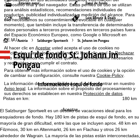
Estación esquí
Esquí de fondo
dispositivo final y del navegador. Estos perfiles de uso se utilizan
para análisis estadísticos, recomendaciones individuales de
productos, publicidad individualizada y medición del alcance. Para
Tiempo
Last-Minute & Deals
ello necesitamos su consentimiento (revocable en cualquier
momento), que también incluye la transferencia de determinados
datos personales a terceros proveedores en terceros países fuera
del Espacio Económico Europeo, como Google o Microsoft en
EE.UU.
P
Austria
Salzburger Sportwelt
St. Johann im Pongau
Al hacer clic en
Aceptar
usted acepta el uso de cookies no
Esquí de fondo St. Johann im
funcionales y tecnologías similares. Si hace clic aquí en
á
Rechazar
solo utilizaremos los servicios que sean técnicamente necesarios
Pongau
y requeridos para cumplir el contrato.
g
Para obtener más información sobre el uso de cookies y la opción
de cambiar su configuración, consulte nuestra
Cookie-Policy
.
i
Informaciones esquí de fondo
La información de responsabilidad se puede encontrar en nuestro
Aviso legal
. La información sobre el propósito del procesamiento y
n
sus derechos se establecen en nuestra
Protección de datos
.
Pistas en km:
180 km
a
Aceptar
El Salzburger Sportwelt es un destino de vacaciones ideal para los
esquiadores de fondo. Hay 180 km de pistas de esquí de fondo, en su
p
mayoría de gran dificultad, entre las que se incluyen aprox. 48 km en
Filzmoos, 30 km en Altenmarkt, 26 km en Flachau y otros 26 km
r
alrededor de Wagrain. La mayoría de las pistas están interconectadas,