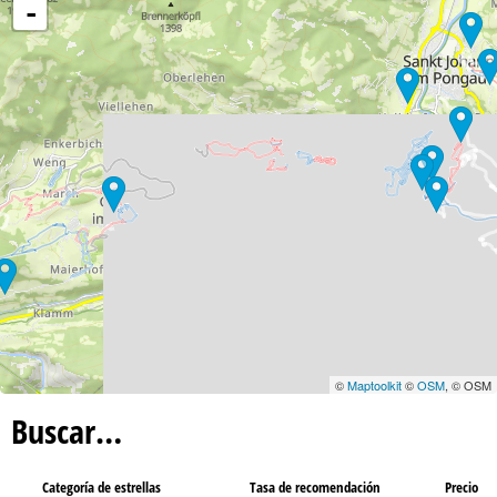
-
©
Maptoolkit
©
OSM
, © OSM
Buscar…
Categoría de estrellas
Tasa de recomendación
Precio