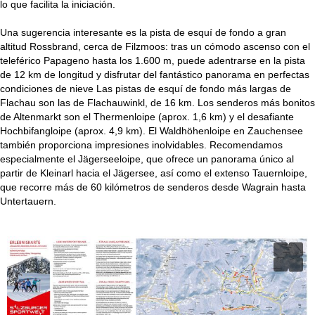
lo que facilita la iniciación.
i
Una sugerencia interesante es la pista de esquí de fondo a gran
n
altitud Rossbrand, cerca de Filzmoos: tras un cómodo ascenso con el
teleférico Papageno hasta los 1.600 m, puede adentrarse en la pista
c
de 12 km de longitud y disfrutar del fantástico panorama en perfectas
condiciones de nieve Las pistas de esquí de fondo más largas de
i
Flachau son las de Flachauwinkl, de 16 km. Los senderos más bonitos
de Altenmarkt son el Thermenloipe (aprox. 1,6 km) y el desafiante
p
Hochbifangloipe (aprox. 4,9 km). El Waldhöhenloipe en Zauchensee
también proporciona impresiones inolvidables. Recomendamos
a
especialmente el Jägerseeloipe, que ofrece un panorama único al
partir de Kleinarl hacia el Jägersee, así como el extenso Tauernloipe,
l
que recorre más de 60 kilómetros de senderos desde Wagrain hasta
Untertauern.