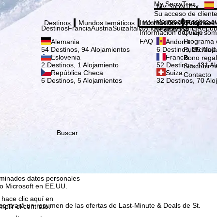
Elige
My SnowTrex
My SnowTrex
Suscribirse
Su acceso de cliente
información sobre su
Información del viaje
Quien som
Destinos
Mundos temáticos
Información
Empresa
Destinos
Francia
Austria
Suiza
Italia
Andorra
Alemania
Repúb
reservados.
Información del viaje
Quien som
FAQ
Programa d
Alemania
Andorra
Publicidad
54 Destinos, 94 Alojamientos
6 Destinos, 35 Aloj
Eslovenia
Francia
Bono rega
2 Destinos, 1 Alojamiento
52 Destinos, 431 Al
Suscribir n
República Checa
Suiza
Contacto
6 Destinos, 5 Alojamientos
32 Destinos, 70 Alo
Buscar
que nosotros, TravelTrex
idades utilizando
tadísticos,
ara ello necesitamos su
rminados datos personales
o Microsoft en EE.UU.
 hace clic aquí en
ncontrará un resumen de las ofertas de Last-Minute & Deals de St.
plir el contrato.