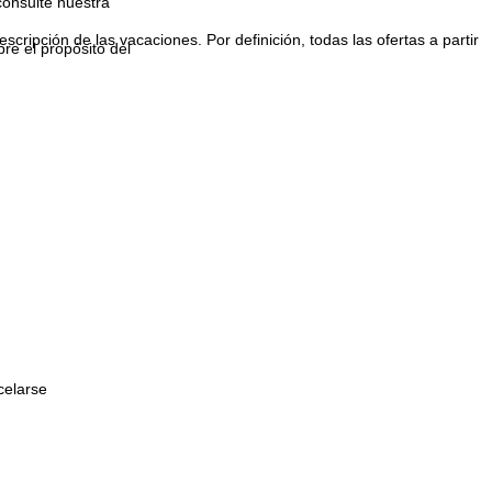
consulte nuestra
escripción de las vacaciones. Por definición, todas las ofertas a partir
bre el propósito del
celarse