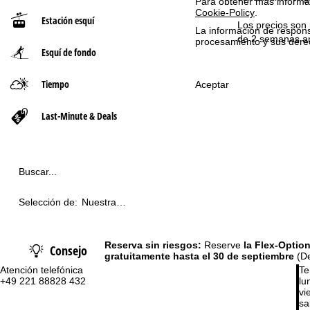
Para obtener más informac
Cookie-Policy
.
Estación esquí
n
Los precios son p
La información de respon
de 2 semanas ant
procesamiento y sus dere
Esquí de fondo
a
p
Tiempo
Aceptar
r
Last-Minute & Deals
i
n
Buscar...
c
Selección de:
Nuestra
recomendación
i
Reserva sin riesgos:
Reserve
la Flex-Optio
Consejo
p
gratuitamente hasta el 30 de septiembre
(De
Atención telefónica
Te
a
+49 221 88828 432
lu
vie
sa
l