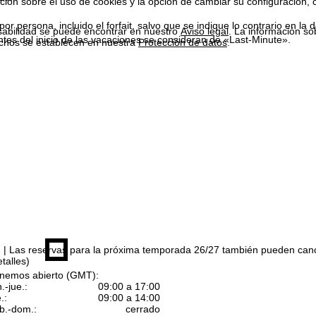
ión sobre el uso de cookies y la opción de cambiar su configuración, 
or persona, incluido el forfait, salvo que se indique lo contrario en la d
sabilidad se puede encontrar en nuestro
Aviso legal
. La información so
es del inicio de las vacaciones se consideran de «Last-Minute».
chos se establecen en nuestra
Protección de datos
.
n
| Las reservas para la próxima temporada 26/27 también pueden can
talles)
nemos abierto (GMT):
n.-jue.:
09:00 a 17:00
.:
09:00 a 14:00
b.-dom.:
cerrado