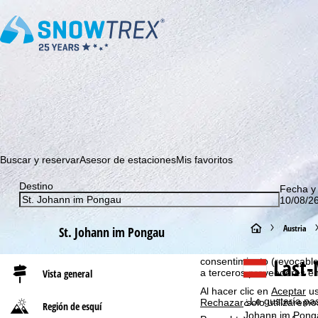
¡Suscríbase a nuestro boletín y sea el primero en enterarse 
Buscar y reservar
Asesor de estaciones
Mis favoritos
Destino
Fecha y
Aviso cookies
10/08/26
Con el fin de optimizar nu
GmbH, también compartimos
P
Austria
St. Johann im Pongau
información del dispositivo
recomendaciones individua
á
Last-
consentimiento (revocable
a terceros proveedores e
Vista general
g
Al hacer clic en
Aceptar
us
¿Le gustaría pas
Rechazar
solo utilizaremo
Región de esquí
i
Johann im Pong