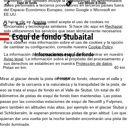
momento), que también incluye la transferencia de determinados
Esquí de fondo
Last-Minute & Deals
datos personales a terceros proveedores en terceros países fuera
del Espacio Económico Europeo, como Google o Microsoft en
EE.UU.
Al hacer clic en
Aceptar
usted acepta el uso de cookies no
P
Austria
Stubaital
funcionales y tecnologías similares. Si hace clic aquí en
Rechazar
solo utilizaremos los servicios que sean técnicamente necesarios
Esquí de fondo Stubaital
á
y requeridos para cumplir el contrato.
Para obtener más información sobre el uso de cookies y la opción
g
de cambiar su configuración, consulte nuestra
Cookie-Policy
.
Informaciones esquí de fondo
La información de responsabilidad se puede encontrar en nuestro
i
Aviso legal
. La información sobre el propósito del procesamiento y
sus derechos se establecen en nuestra
Protección de datos
.
Pistas en km:
40 km
n
Aceptar
Mirar al glaciar desde la pista de esquí de fondo, observar el valle y
a
disfrutar de la cercanía a la naturaleza y la tranquilidad de la pista, de
eso se trata el esquí de fondo en el Valle de Stubai. Un total de 40
p
kilómetros de pistas de esquí de fondo bien mantenidas. Las pistas
pasan por las conocidas estaciones de esquí de Neustift y Fulpmes,
r
pero también en altitudes más altas, por ejemplo en el glaciar Stubai y
el Schlickeralm, le esperan pintorescas pistas de gran altitud. Los que
i
quieran dar una vuelta por la noche también encontrarán una pista de
fondo iluminada.