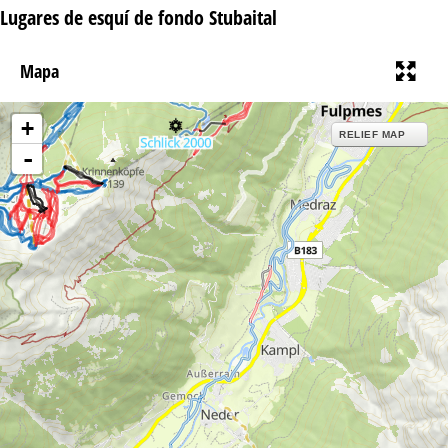
n
Lugares de esquí de fondo Stubaital
c
Mapa
i
+
p
RELIEF MAP
-
a
l