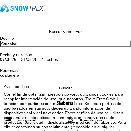
Buscar y reservar
Destino
Fecha y duración
07/08/26 – 31/05/28 | 7 noches
Personas
cualquiera
Aviso cookies
Buscar
Con el fin de optimizar nuestro sitio web, utilizamos cookies para
recopilar información de uso, que nosotros, TravelTrex GmbH,
Stubaital
también compartimos con nuestros socios. Se crean perfiles de
uso basados en sus actividades utilizando información del
dispositivo final y del navegador. Estos perfiles de uso se utilizan
para análisis estadísticos, recomendaciones individuales de
Vista general
Región de esquí
productos, publicidad individualizada y medición del alcance. Para
ello necesitamos su consentimiento (revocable en cualquier