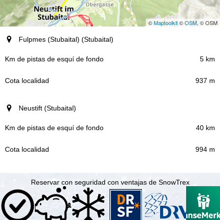
©
Maptoolkit
©
OSM
, © OSM
Destino (región)
Fulpmes (Stubaital) (Stubaital)
Km de pistas de esquí de fondo
5 km
937 m
Cota localidad
Neustift (Stubaital)
40 km
994 m
Reservar con seguridad con ventajas de SnowTrex