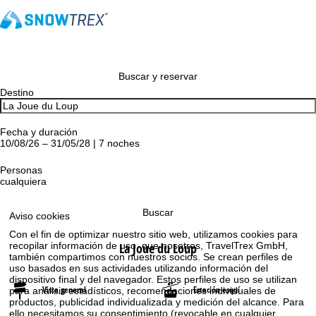
Buscar y reservar
Destino
Fecha y duración
10/08/26 – 31/05/28 | 7 noches
Personas
cualquiera
Buscar
Aviso cookies
Con el fin de optimizar nuestro sitio web, utilizamos cookies para
La Joue du Loup
recopilar información de uso, que nosotros, TravelTrex GmbH,
también compartimos con nuestros socios. Se crean perfiles de
uso basados en sus actividades utilizando información del
dispositivo final y del navegador. Estos perfiles de uso se utilizan
Vista general
Estación esquí
para análisis estadísticos, recomendaciones individuales de
productos, publicidad individualizada y medición del alcance. Para
ello necesitamos su consentimiento (revocable en cualquier