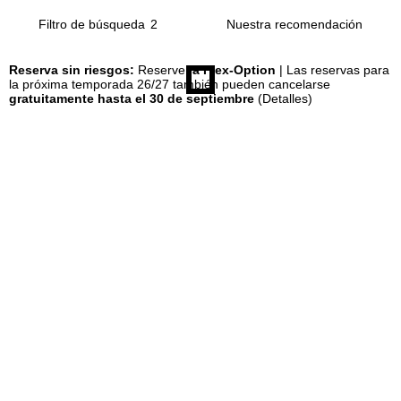
Filtro de búsqueda
2
n
Reserva sin riesgos:
Reserve
la Flex-Option
| Las reservas para
c
la próxima temporada 26/27 también pueden cancelarse
gratuitamente hasta el 30 de septiembre
(Detalles)
i
p
a
l