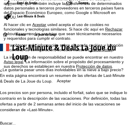
Esquí de fondo
Tiempo
momento), que también incluye la transferencia de determinados
datos personales a terceros proveedores en terceros países fuera
del Espacio Económico Europeo, como Google o Microsoft en
Last-Minute & Deals
EE.UU.
Al hacer clic en
Aceptar
usted acepta el uso de cookies no
funcionales y tecnologías similares. Si hace clic aquí en
Rechazar
solo utilizaremos los servicios que sean técnicamente necesarios
P
Francia
La Joue du Loup
y requeridos para cumplir el contrato.
Last-Minute & Deals La Joue du
Para obtener más información sobre el uso de cookies y la opción
á
de cambiar su configuración, consulte nuestra
Cookie-Policy
.
Loup
La información de responsabilidad se puede encontrar en nuestro
g
Aviso legal
. La información sobre el propósito del procesamiento y
sus derechos se establecen en nuestra
Protección de datos
.
i
¿Le gustaría pasar unos días inolvidables en la nieve a bajo precio?
En esta página encontrará un resumen de las ofertas de Last-Minute
n
Aceptar
& Deals de La Joue du Loup.
Los precios son por persona, incluido el forfait, salvo que se indique lo
a
contrario en la descripción de las vacaciones. Por definición, todas las
ofertas a partir de 2 semanas antes del inicio de las vacaciones se
p
consideran de «Last-Minute».
r
Buscar...
i