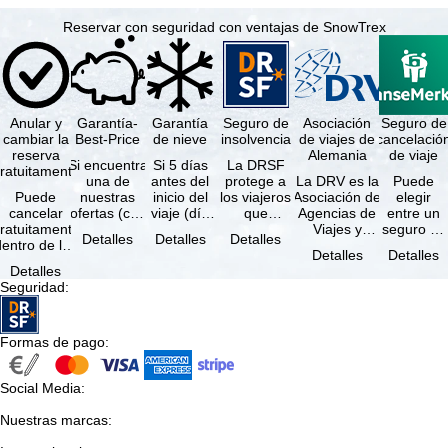
Reservar con seguridad con ventajas de SnowTrex
Anular y
Garantía-
Garantía
Seguro de
Asociación
Seguro de
cambiar la
Best-Price
de nieve
insolvencia
de viajes de
cancelació
reserva
Alemania
de viaje
Si encuentra
Si 5 días
La DRSF
ratuitamente
una de
antes del
protege a
La DRV es la
Puede
Puede
nuestras
inicio del
los viajeros
Asociación de
elegir
cancelar
ofertas (con
viaje (día
que
Agencias de
entre un
ratuitamente
las mismas
de llegada)
reservan un
Viajes y
seguro de
Detalles
Detalles
Detalles
dentro de los
prestaciones
ninguna de
viaje
Turoperadores
anulación
Detalles
Detalles
5 días
incluidas y
las
combinado
más grande
de viaje
Detalles
posteriores a
…
estaciones
o servicios
de Alemania.
(incluido el
Seguridad
:
a reserva, …
…
de viaje …
…
seguro de
…
Formas de pago
:
Social Media
:
Nuestras marcas
: