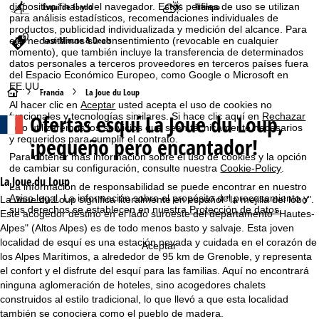
Esquí de fondo
Tiempo
dispositivo final y del navegador. Estos perfiles de uso se utilizan
para análisis estadísticos, recomendaciones individuales de
productos, publicidad individualizada y medición del alcance. Para
Last-Minute & Deals
ello necesitamos su consentimiento (revocable en cualquier
momento), que también incluye la transferencia de determinados
datos personales a terceros proveedores en terceros países fuera
del Espacio Económico Europeo, como Google o Microsoft en
EE.UU.
P
Francia
La Joue du Loup
Al hacer clic en
Aceptar
usted acepta el uso de cookies no
Ofertas esquí
La Joue du Loup,
funcionales y tecnologías similares. Si hace clic aquí en
Rechazar
á
solo utilizaremos los servicios que sean técnicamente necesarios
¡pequeño pero encantador!
y requeridos para cumplir el contrato.
g
Para obtener más información sobre el uso de cookies y la opción
de cambiar su configuración, consulte nuestra
Cookie-Policy
.
i
La Joue du Loup
La información de responsabilidad se puede encontrar en nuestro
Aviso legal
. La información sobre el propósito del procesamiento y
La Joue du Loup significa literalmente en español "la mejilla del lobo".
n
sus derechos se establecen en nuestra
Protección de datos
.
Este acogedor destino en el lado suroeste del departamento "Hautes-
Alpes" (Altos Alpes) es de todo menos basto y salvaje. Esta joven
a
localidad de esquí es una estación nevada y cuidada en el corazón de
Aceptar
los Alpes Marítimos, a alrededor de 95 km de Grenoble, y representa
p
el confort y el disfrute del esquí para las familias. Aquí no encontrará
ninguna aglomeración de hoteles, sino acogedores chalets
r
construidos al estilo tradicional, lo que llevó a que esta localidad
también se conociera como el pueblo de madera.