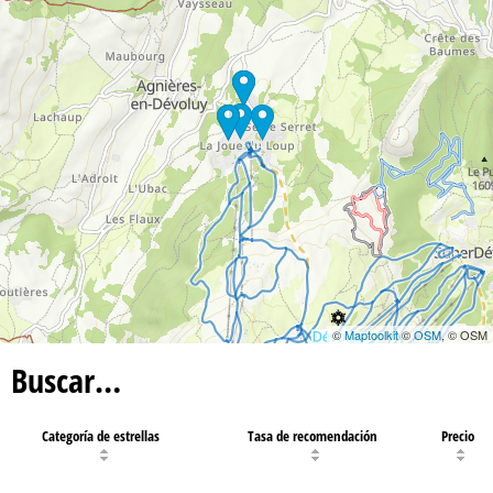
©
Maptoolkit
©
OSM
, © OSM
Buscar…
Categoría de estrellas
Tasa de recomendación
Precio