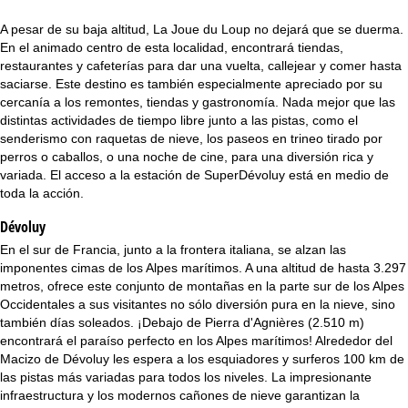
i
A pesar de su baja altitud, La Joue du Loup no dejará que se duerma.
n
En el animado centro de esta localidad, encontrará tiendas,
restaurantes y cafeterías para dar una vuelta, callejear y comer hasta
c
saciarse. Este destino es también especialmente apreciado por su
cercanía a los remontes, tiendas y gastronomía. Nada mejor que las
i
distintas actividades de tiempo libre junto a las pistas, como el
senderismo con raquetas de nieve, los paseos en trineo tirado por
perros o caballos, o una noche de cine, para una diversión rica y
p
variada. El acceso a la estación de SuperDévoluy está en medio de
toda la acción.
a
Dévoluy
l
En el sur de Francia, junto a la frontera italiana, se alzan las
imponentes cimas de los Alpes marítimos. A una altitud de hasta 3.297
metros, ofrece este conjunto de montañas en la parte sur de los Alpes
Occidentales a sus visitantes no sólo diversión pura en la nieve, sino
también días soleados. ¡Debajo de Pierra d'Agnières (2.510 m)
encontrará el paraíso perfecto en los Alpes marítimos! Alrededor del
Macizo de Dévoluy les espera a los esquiadores y surferos 100 km de
las pistas más variadas para todos los niveles. La impresionante
infraestructura y los modernos cañones de nieve garantizan la