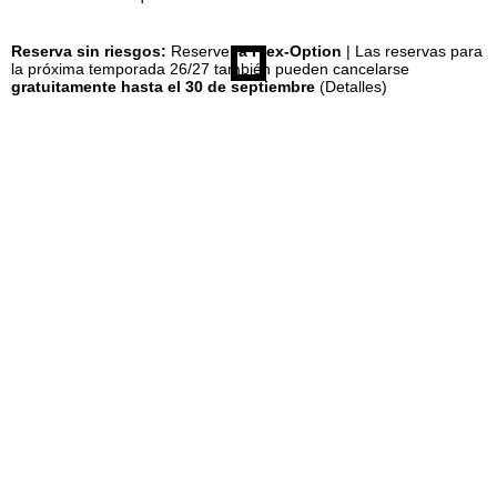
n
Reserva sin riesgos:
Reserve
la Flex-Option
| Las reservas para
la próxima temporada 26/27 también pueden cancelarse
gratuitamente hasta el 30 de septiembre
(Detalles)
c
i
p
a
l