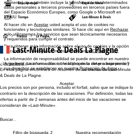
momento), que también incluye la transferencia de determinados
Estación esquí
Esquí de fondo
datos personales a terceros proveedores en terceros países fuera
del Espacio Económico Europeo, como Google o Microsoft en
EE.UU.
Tiempo
Last-Minute & Deals
Al hacer clic en
Aceptar
usted acepta el uso de cookies no
funcionales y tecnologías similares. Si hace clic aquí en
Rechazar
solo utilizaremos los servicios que sean técnicamente necesarios
P
Francia
La Plagne
y requeridos para cumplir el contrato.
Last-Minute & Deals La Plagne
Para obtener más información sobre el uso de cookies y la opción
á
de cambiar su configuración, consulte nuestra
Cookie-Policy
.
La información de responsabilidad se puede encontrar en nuestro
g
¿Le gustaría pasar unos días inolvidables en la nieve a bajo precio?
Aviso legal
. La información sobre el propósito del procesamiento y
sus derechos se establecen en nuestra
Protección de datos
.
En esta página encontrará un resumen de las ofertas de Last-Minute
i
& Deals de La Plagne.
Aceptar
n
Los precios son por persona, incluido el forfait, salvo que se indique lo
contrario en la descripción de las vacaciones. Por definición, todas las
a
ofertas a partir de 2 semanas antes del inicio de las vacaciones se
consideran de «Last-Minute».
p
Buscar...
r
Filtro de búsqueda
2
i