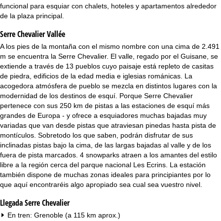
i
funcional para esquiar con chalets, hoteles y apartamentos alrededor
de la plaza principal.
n
Serre Chevalier Vallée
c
A los pies de la montaña con el mismo nombre con una cima de 2.491
m se encuentra la Serre Chevalier. El valle, regado por el Guisane, se
i
extiende a través de 13 pueblos cuyo paisaje está repleto de casitas
de piedra, edificios de la edad media e iglesias románicas. La
p
acogedora atmósfera de pueblo se mezcla en distintos lugares con la
modernidad de los destinos de esquí. Porque Serre Chevalier
a
pertenece con sus 250 km de pistas a las estaciones de esquí más
grandes de Europa - y ofrece a esquiadores muchas bajadas muy
variadas que van desde pistas que atraviesan pinedas hasta pista de
l
montículos. Sobretodo los que saben, podrán disfrutar de sus
inclinadas pistas bajo la cima, de las largas bajadas al valle y de los
fuera de pista marcados. 4 snowparks atraen a los amantes del estilo
libre a la región cerca del parque nacional Les Ecrins. La estación
también dispone de muchas zonas ideales para principiantes por lo
que aquí encontraréis algo apropiado sea cual sea vuestro nivel.
Llegada Serre Chevalier
En tren: Grenoble (a 115 km aprox.)