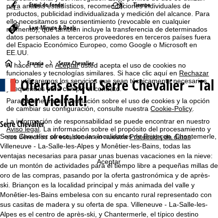
Esquí de fondo
Tiempo
para análisis estadísticos, recomendaciones individuales de
productos, publicidad individualizada y medición del alcance. Para
ello necesitamos su consentimiento (revocable en cualquier
Last-Minute & Deals
momento), que también incluye la transferencia de determinados
datos personales a terceros proveedores en terceros países fuera
del Espacio Económico Europeo, como Google o Microsoft en
EE.UU.
P
Francia
Serre Chevalier
Al hacer clic en
Aceptar
usted acepta el uso de cookies no
funcionales y tecnologías similares. Si hace clic aquí en
Rechazar
Ofertas esquí
Serre Chevalier – Tal
solo utilizaremos los servicios que sean técnicamente necesarios
á
y requeridos para cumplir el contrato.
der Vielfalt!
Para obtener más información sobre el uso de cookies y la opción
g
de cambiar su configuración, consulte nuestra
Cookie-Policy
.
La información de responsabilidad se puede encontrar en nuestro
i
Serre Chevalier
Aviso legal
. La información sobre el propósito del procesamiento y
Serre Chevalier ofrece, con las localidades de Briançon, Chantemerle,
sus derechos se establecen en nuestra
Protección de datos
.
n
Villeneuve - La-Salle-les-Alpes y Monêtier-les-Bains, todas las
ventajas necesarias para pasar unas buenas vacaciones en la nieve:
Aceptar
a
de un montón de actividades para el tiempo libre a pequeñas millas de
oro de las compras, pasando por la oferta gastronómica y de après-
p
ski. Briançon es la localidad principal y más animada del valle y
Monêtier-les-Bains embelesa con su encanto rural representado con
r
sus casitas de madera y su oferta de spa. Villeneuve - La-Salle-les-
Alpes es el centro de après-ski, y Chantermerle, el típico destino