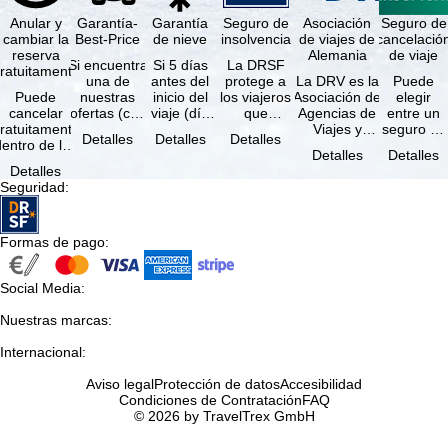
Anular y
Garantía-
Garantía
Seguro de
Asociación
Seguro de
cambiar la
Best-Price
de nieve
insolvencia
de viajes de
cancelació
reserva
Alemania
de viaje
Si encuentra
Si 5 días
La DRSF
ratuitamente
una de
antes del
protege a
La DRV es la
Puede
Puede
nuestras
inicio del
los viajeros
Asociación de
elegir
cancelar
ofertas (con
viaje (día
que
Agencias de
entre un
ratuitamente
las mismas
de llegada)
reservan un
Viajes y
seguro de
Detalles
Detalles
Detalles
dentro de los
prestaciones
ninguna de
viaje
Turoperadores
anulación
Detalles
Detalles
5 días
incluidas y
las
combinado
más grande
de viaje
Detalles
posteriores a
…
estaciones
o servicios
de Alemania.
(incluido el
Seguridad
:
a reserva, …
…
de viaje …
…
seguro de
…
Formas de pago
:
Social Media
:
Nuestras marcas
:
Internacional
:
Aviso legal
Protección de datos
Accesibilidad
Condiciones de Contratación
FAQ
© 2026 by TravelTrex GmbH