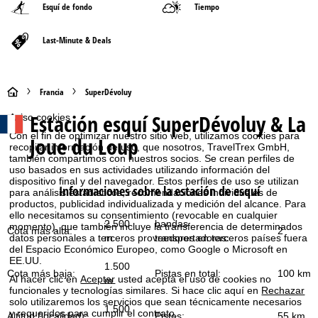
Esquí de fondo
Tiempo
Last-Minute & Deals
P
Francia
SuperDévoluy
Estación esquí
SuperDévoluy & La
Aviso cookies
á
Con el fin de optimizar nuestro sitio web, utilizamos cookies para
Joue du Loup
recopilar información de uso, que nosotros, TravelTrex GmbH,
g
también compartimos con nuestros socios. Se crean perfiles de
uso basados en sus actividades utilizando información del
i
dispositivo final y del navegador. Estos perfiles de uso se utilizan
Informaciones sobre la estación de esquí
para análisis estadísticos, recomendaciones individuales de
productos, publicidad individualizada y medición del alcance. Para
n
ello necesitamos su consentimiento (revocable en cualquier
2.500
bandas
momento), que también incluye la transferencia de determinados
Cota más alta:
2
a
m
transportadoras:
datos personales a terceros proveedores en terceros países fuera
del Espacio Económico Europeo, como Google o Microsoft en
EE.UU.
p
1.500
Cota más baja:
Pistas en total:
100 km
Al hacer clic en
Aceptar
usted acepta el uso de cookies no
m
funcionales y tecnologías similares. Si hace clic aquí en
Rechazar
r
solo utilizaremos los servicios que sean técnicamente necesarios
1.500
y requeridos para cumplir el contrato.
Altitud (localidad):
Pistas:
55 km