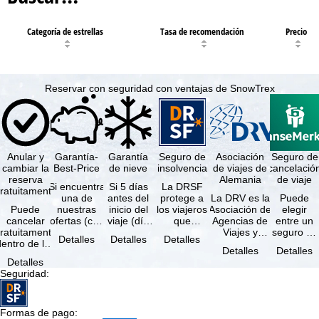
Categoría de estrellas
Tasa de recomendación
Precio
Reservar con seguridad con ventajas de SnowTrex
Anular y
Garantía-
Garantía
Seguro de
Asociación
Seguro de
cambiar la
Best-Price
de nieve
insolvencia
de viajes de
cancelació
reserva
Alemania
de viaje
Si encuentra
Si 5 días
La DRSF
ratuitamente
una de
antes del
protege a
La DRV es la
Puede
Puede
nuestras
inicio del
los viajeros
Asociación de
elegir
cancelar
ofertas (con
viaje (día
que
Agencias de
entre un
ratuitamente
las mismas
de llegada)
reservan un
Viajes y
seguro de
Detalles
Detalles
Detalles
dentro de los
prestaciones
ninguna de
viaje
Turoperadores
anulación
Detalles
Detalles
5 días
incluidas y
las
combinado
más grande
de viaje
Detalles
posteriores a
…
estaciones
o servicios
de Alemania.
(incluido el
Seguridad
:
a reserva, …
…
de viaje …
…
seguro de
…
Formas de pago
: