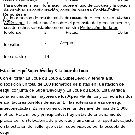
m
i
Para obtener más información sobre el uso de cookies y la opción
de cambiar su configuración, consulte nuestra
Cookie-Policy
.
Remontes en
n
22
Pistas:
35 km
La información de responsabilidad se puede encontrar en nuestro
total:
Aviso legal
. La información sobre el propósito del procesamiento y
c
sus derechos se establecen en nuestra
Protección de datos
.
Teleférico:
2
Pistas:
10 km
i
Aceptar
Telesillas:
4
p
Telearrastre:
14
a
Estación esquí
SuperDévoluy & La Joue du Loup
l
Con el forfait La Joue du Loup & SuperDévoluy, tendrá a su
disposición un total de 100 kilómetros de pistas en la estación de
esquí conjunta de SuperDévoluy y La Joue du Loup. Esta variada
zona es una de las mayores de los Alpes Marítimos y conecta los dos
encantadores pueblos de esquí. En las extensas áreas de esquí
interconectadas, 22 remontes cubren un desnivel de más de 1.000
metros. Para niños y principiantes, hay pistas de entrenamiento
planas con un telecabina de prácticas y una cinta transportadora justo
en la estación del valle, que están supervisadas por la escuela de
esquí.