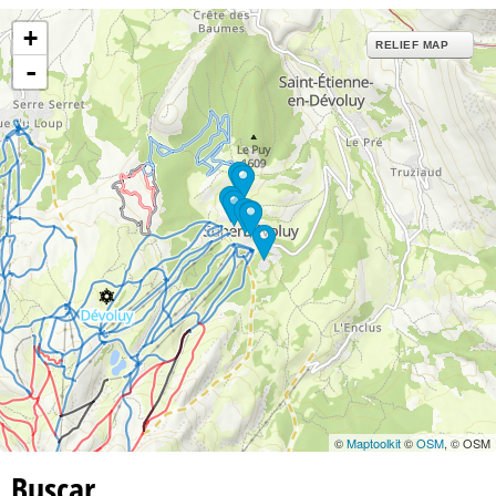
+
RELIEF MAP
-
©
Maptoolkit
©
OSM
, © OSM
Buscar…