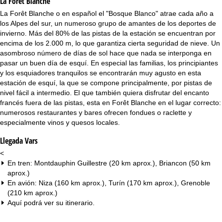
La Forêt Blanche
n
La Forêt Blanche o en español el "Bosque Blanco" atrae cada año a
c
los Alpes del sur, un numeroso grupo de amantes de los deportes de
invierno. Más del 80% de las pistas de la estación se encuentran por
i
encima de los 2.000 m, lo que garantiza cierta seguridad de nieve. Un
asombroso número de días de sol hace que nada se interponga en
p
pasar un buen día de esquí. En especial las familias, los principiantes
y los esquiadores tranquilos se encontrarán muy agusto en esta
a
estación de esquí, la que se compone principalmente, por pistas de
nivel fácil a intermedio. El que también quiera disfrutar del encanto
francés fuera de las pistas, esta en Forêt Blanche en el lugar correcto:
l
numerosos restaurantes y bares ofrecen fondues o raclette y
especialmente vinos y quesos locales.
Llegada Vars
<
En tren: Montdauphin Guillestre (20 km aprox.), Briancon (50 km
aprox.)
En avión: Niza (160 km aprox.), Turín (170 km aprox.), Grenoble
(210 km aprox.)
Aquí podrá ver su
itinerario
.