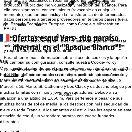
para análisis estadísticos, recomendaciones individuales de
Tiempo
Last-Minute & Deals
productos, publicidad individualizada y medición del alcance. Para
ello necesitamos su consentimiento (revocable en cualquier
momento), que también incluye la transferencia de determinados
datos personales a terceros proveedores en terceros países fuera
P
del Espacio Económico Europeo, como Google o Microsoft en
Francia
Vars
EE.UU.
Ofertas esquí
Vars- ¡Un paraíso
á
Al hacer clic en
Aceptar
usted acepta el uso de cookies no
funcionales y tecnologías similares. Si hace clic aquí en
Rechazar
invernal en el "Bosque Blanco"!
solo utilizaremos los servicios que sean técnicamente necesarios
g
y requeridos para cumplir el contrato.
Para obtener más información sobre el uso de cookies y la opción
i
Vars
de cambiar su configuración, consulte nuestra
Cookie-Policy
.
Vars, localidad mimada por el sol, cuenta con su estación de esquí "La
La información de responsabilidad se puede encontrar en nuestro
n
Forêt Blanche" como uno de los destinos preferidos de los Alpes
Aviso legal
. La información sobre el propósito del procesamiento y
sus derechos se establecen en nuestra
Protección de datos
.
Marítimos. El moderno destino se compone por cuatro pueblos St.
a
Marcellin, St. Marie, St. Catherine y Les Claux y es destino elegido por
muchas familias con niños y jóvenes esquiadores. Debido a su
Aceptar
p
situación a una altitud de 1.850 m, Vars pertenece a pesar de sus
muchas horas de sol de media, a los destinos con más seguridad de
r
nieve de toda Francia. A los amantes del estilo libre les espera en esta
estación de esquí, un verdadero paraíso con cuatro funparks
i
diferentes.