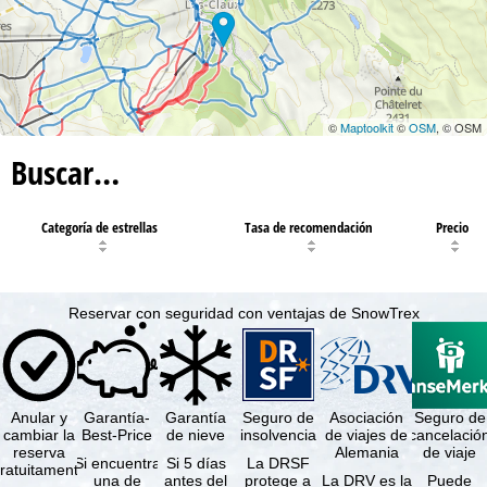
©
Maptoolkit
©
OSM
, © OSM
Buscar…
Categoría de estrellas
Tasa de recomendación
Precio
Reservar con seguridad con ventajas de SnowTrex
Anular y
Garantía-
Garantía
Seguro de
Asociación
Seguro de
cambiar la
Best-Price
de nieve
insolvencia
de viajes de
cancelació
reserva
Alemania
de viaje
Si encuentra
Si 5 días
La DRSF
ratuitamente
una de
antes del
protege a
La DRV es la
Puede