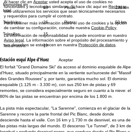
Al hacer clic en
Aceptar
usted acepta el uso de cookies no
i
Remontes en
funcionales y tecnologías similares. Si hace clic aquí en
Rechazar
68
Pistas:
130 km
total:
solo utilizaremos los servicios que sean técnicamente necesarios
n
y requeridos para cumplir el contrato.
Teleférico:
26
Pistas:
50 km
Para obtener más información sobre el uso de cookies y la opción
c
de cambiar su configuración, consulte nuestra
Cookie-Policy
.
Telesillas:
15
La información de responsabilidad se puede encontrar en nuestro
i
Aviso legal
. La información sobre el propósito del procesamiento y
sus derechos se establecen en nuestra
Protección de datos
.
Telearrastre:
17
p
Estación esquí
Alpe d'Huez
Aceptar
a
El forfait "Grand Domaine Ski" da acceso al dominio esquiable de Alpe
d'Huez, situado principalmente en la vertiente sur/suroeste del "Massif
l
des Grandes Rousses" y, por tanto, garantiza mucho sol. El dominio
esquiable (1.125 m - 3.330 m), con sus 250 km de pistas y 69
remontes, se considera especialmente seguro en cuanto a la nieve: el
80% de las pistas se encuentran por encima de los 1.800 m.
La pista más espectacular, "La Sarenne", comienza en el glaciar de la
Sarenne y recorre la parte frontal del Pic Blanc, desde donde
desciende hasta el valle. Con 16 km y 1.730 m de desnivel, es una de
las pistas más largas del mundo. El descenso "Le Tunnel", de 3 km de
longitud y profundo desnivel negro, que conduce desde el Pic Blanc a