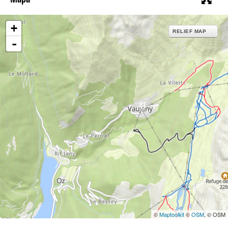
+
RELIEF MAP
-
21
©
Maptoolkit
©
OSM
, © OSM