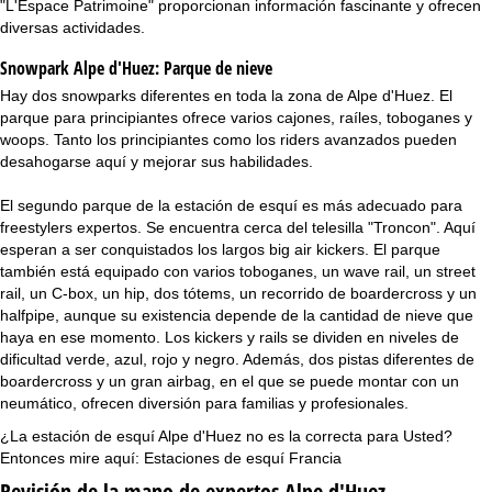
"L'Espace Patrimoine" proporcionan información fascinante y ofrecen
diversas actividades.
Snowpark Alpe d'Huez:
Parque de nieve
Hay dos snowparks diferentes en toda la zona de Alpe d'Huez. El
parque para principiantes ofrece varios cajones, raíles, toboganes y
woops. Tanto los principiantes como los riders avanzados pueden
desahogarse aquí y mejorar sus habilidades.
El segundo parque de la estación de esquí es más adecuado para
freestylers expertos. Se encuentra cerca del telesilla "Troncon". Aquí
esperan a ser conquistados los largos big air kickers. El parque
también está equipado con varios toboganes, un wave rail, un street
rail, un C-box, un hip, dos tótems, un recorrido de boardercross y un
halfpipe, aunque su existencia depende de la cantidad de nieve que
haya en ese momento. Los kickers y rails se dividen en niveles de
dificultad verde, azul, rojo y negro. Además, dos pistas diferentes de
boardercross y un gran airbag, en el que se puede montar con un
neumático, ofrecen diversión para familias y profesionales.
¿La estación de esquí Alpe d'Huez no es la correcta para Usted?
Entonces mire aquí:
Estaciones de esquí Francia
Revisión de la mano de expertos Alpe d'Huez