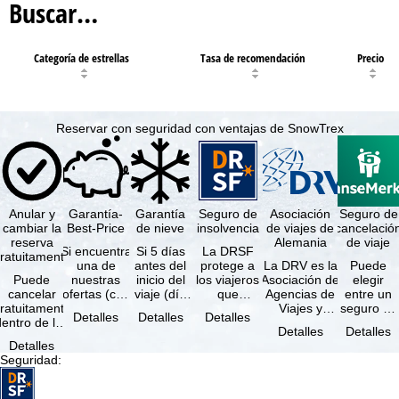
Buscar…
Categoría de estrellas
Tasa de recomendación
Precio
Reservar con seguridad con ventajas de SnowTrex
Anular y
Garantía-
Garantía
Seguro de
Asociación
Seguro de
cambiar la
Best-Price
de nieve
insolvencia
de viajes de
cancelació
reserva
Alemania
de viaje
Si encuentra
Si 5 días
La DRSF
ratuitamente
una de
antes del
protege a
La DRV es la
Puede
Puede
nuestras
inicio del
los viajeros
Asociación de
elegir
cancelar
ofertas (con
viaje (día
que
Agencias de
entre un
ratuitamente
las mismas
de llegada)
reservan un
Viajes y
seguro de
Detalles
Detalles
Detalles
dentro de los
prestaciones
ninguna de
viaje
Turoperadores
anulación
Detalles
Detalles
5 días
incluidas y
las
combinado
más grande
de viaje
Detalles
posteriores a
…
estaciones
o servicios
de Alemania.
(incluido el
Seguridad
:
a reserva, …
…
de viaje …
…
seguro de
…