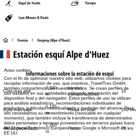
Esquí de fondo
Tiempo
Last-Minute & Deals
P
Francia
Vaujany (Alpe d'Huez)
Estación esquí
Alpe d'Huez
á
g
Aviso cookies
Informaciones sobre la estación de esquí
i
Con el fin de optimizar nuestro sitio web, utilizamos cookies para
recopilar información de uso, que nosotros, TravelTrex GmbH,
3.330
bandas
también compartimos con nuestros socios. Se crean perfiles de
n
Cota más alta:
10
uso basados en sus actividades utilizando información del
m
transportadoras:
dispositivo final y del navegador. Estos perfiles de uso se utilizan
para análisis estadísticos, recomendaciones individuales de
a
1.125
productos, publicidad individualizada y medición del alcance. Para
Cota más baja:
Pistas en total:
250 km
m
ello necesitamos su consentimiento (revocable en cualquier
p
momento), que también incluye la transferencia de determinados
datos personales a terceros proveedores en terceros países fuera
1.250
del Espacio Económico Europeo, como Google o Microsoft en
Altitud (localidad):
Pistas:
70 km
r
m
EE.UU.