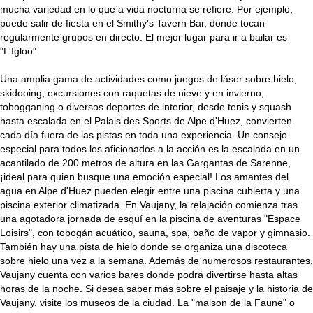
mucha variedad en lo que a vida nocturna se refiere. Por ejemplo,
puede salir de fiesta en el Smithy's Tavern Bar, donde tocan
regularmente grupos en directo. El mejor lugar para ir a bailar es
"L'Igloo".
Una amplia gama de actividades como juegos de láser sobre hielo,
skidooing, excursiones con raquetas de nieve y en invierno,
tobogganing o diversos deportes de interior, desde tenis y squash
hasta escalada en el Palais des Sports de Alpe d'Huez, convierten
cada día fuera de las pistas en toda una experiencia. Un consejo
especial para todos los aficionados a la acción es la escalada en un
acantilado de 200 metros de altura en las Gargantas de Sarenne,
¡ideal para quien busque una emoción especial! Los amantes del
agua en Alpe d'Huez pueden elegir entre una piscina cubierta y una
piscina exterior climatizada. En Vaujany, la relajación comienza tras
una agotadora jornada de esquí en la piscina de aventuras "Espace
Loisirs", con tobogán acuático, sauna, spa, baño de vapor y gimnasio.
También hay una pista de hielo donde se organiza una discoteca
sobre hielo una vez a la semana. Además de numerosos restaurantes,
Vaujany cuenta con varios bares donde podrá divertirse hasta altas
horas de la noche. Si desea saber más sobre el paisaje y la historia de
Vaujany, visite los museos de la ciudad. La "maison de la Faune" o