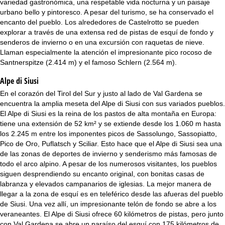
variedad gastronómica, una respetable vida nocturna y un paisaje
i
urbano bello y pintoresco. A pesar del turismo, se ha conservado el
encanto del pueblo. Los alrededores de Castelrotto se pueden
n
explorar a través de una extensa red de pistas de esquí de fondo y
senderos de invierno o en una excursión con raquetas de nieve.
c
Llaman especialmente la atención el impresionante pico rocoso de
Santnerspitze (2.414 m) y el famoso Schlern (2.564 m).
i
Alpe di Siusi
p
En el corazón del Tirol del Sur y justo al lado de Val Gardena se
encuentra la amplia meseta del Alpe di Siusi con sus variados pueblos.
a
El Alpe di Siusi es la reina de los pastos de alta montaña en Europa:
tiene una extensión de 52 km² y se extiende desde los 1.060 m hasta
l
los 2.245 m entre los imponentes picos de Sassolungo, Sassopiatto,
Pico de Oro, Puflatsch y Sciliar. Esto hace que el Alpe di Siusi sea una
de las zonas de deportes de invierno y senderismo más famosas de
todo el arco alpino. A pesar de los numerosos visitantes, los pueblos
siguen desprendiendo su encanto original, con bonitas casas de
labranza y elevados campanarios de iglesias. La mejor manera de
llegar a la zona de esquí es en teleférico desde las afueras del pueblo
de Siusi. Una vez allí, un impresionante telón de fondo se abre a los
veraneantes. El Alpe di Siusi ofrece 60 kilómetros de pistas, pero junto
con Val Gardena se abre un paraíso del esquí con 175 kilómetros de