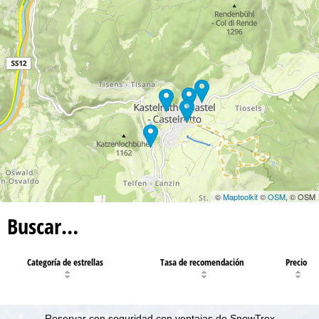
©
Maptoolkit
©
OSM
, © OSM
Buscar…
Categoría de estrellas
Tasa de recomendación
Precio
Reservar con seguridad con ventajas de SnowTrex