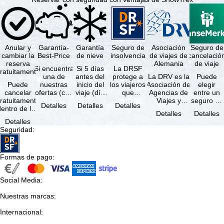
Anular y
Garantía-
Garantía
Seguro de
Asociación
Seguro de
cambiar la
Best-Price
de nieve
insolvencia
de viajes de
cancelació
reserva
Alemania
de viaje
Si encuentra
Si 5 días
La DRSF
ratuitamente
una de
antes del
protege a
La DRV es la
Puede
Puede
nuestras
inicio del
los viajeros
Asociación de
elegir
cancelar
ofertas (con
viaje (día
que
Agencias de
entre un
ratuitamente
las mismas
de llegada)
reservan un
Viajes y
seguro de
Detalles
Detalles
Detalles
dentro de los
prestaciones
ninguna de
viaje
Turoperadores
anulación
Detalles
Detalles
5 días
incluidas y
las
combinado
más grande
de viaje
Detalles
posteriores a
…
estaciones
o servicios
de Alemania.
(incluido el
Seguridad
:
a reserva, …
…
de viaje …
…
seguro de
…
Formas de pago
:
Social Media
:
Nuestras marcas
:
Internacional
: