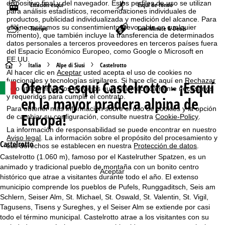
dispositivo final y del navegador. Estos perfiles de uso se utilizan
Estación esquí
Esquí de fondo
para análisis estadísticos, recomendaciones individuales de
productos, publicidad individualizada y medición del alcance. Para
ello necesitamos su consentimiento (revocable en cualquier
Tiempo
Last-Minute & Deals
momento), que también incluye la transferencia de determinados
datos personales a terceros proveedores en terceros países fuera
del Espacio Económico Europeo, como Google o Microsoft en
EE.UU.
P
Italia
Alpe di Siusi
Castelrotto
Al hacer clic en
Aceptar
usted acepta el uso de cookies no
funcionales y tecnologías similares. Si hace clic aquí en
Rechazar
Ofertas esquí
Castelrotto - ¡Esquí
á
solo utilizaremos los servicios que sean técnicamente necesarios
y requeridos para cumplir el contrato.
en la mayor pradera alpina de
g
Para obtener más información sobre el uso de cookies y la opción
Europa!
de cambiar su configuración, consulte nuestra
Cookie-Policy
.
i
La información de responsabilidad se puede encontrar en nuestro
Aviso legal
. La información sobre el propósito del procesamiento y
Castelrotto
sus derechos se establecen en nuestra
Protección de datos
.
n
Castelrotto (1.060 m), famoso por el Kastelruther Spatzen, es un
animado y tradicional pueblo de montaña con un bonito centro
a
Aceptar
histórico que atrae a visitantes durante todo el año. El extenso
municipio comprende los pueblos de Pufels, Runggaditsch, Seis am
p
Schlern, Seiser Alm, St. Michael, St. Oswald, St. Valentin, St. Vigil,
Tagusens, Tisens y Sureghes, y el Seiser Alm se extiende por casi
r
todo el término municipal. Castelrotto atrae a los visitantes con su