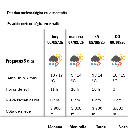
Estación meteorológica en la montaña
Estación meteorológica en el valle
hoy
mañana
SA
DO
06/08/26
07/08/26
08/08/26
09/08/26
Prognosis 5 días
10 / 17
9 / 14
9 / 14
10 / 15
Temp. mín. / máx.
°C
°C
°C
°C
Horas de sol
11 h
10 h
10 h
8 h
Nieve recién caída
0 cm
0 cm
0 cm
0 cm
3.800
3.800
3.700
3.600
Cota de nieve
m
m
m
m
Mañana
Mediodía
Tarde
Noch