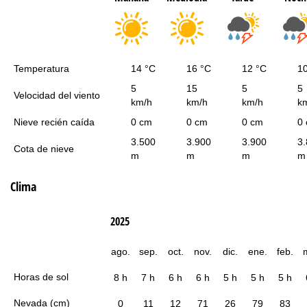
Temperatura
14 °C
16 °C
12 °C
1
5
15
5
5
Velocidad del viento
km/h
km/h
km/h
k
Nieve recién caída
0 cm
0 cm
0 cm
0
3.500
3.900
3.900
3
Cota de nieve
m
m
m
m
Clima
2025
ago.
sep.
oct.
nov.
dic.
ene.
feb.
Horas de sol
8 h
7 h
6 h
6 h
5 h
5 h
5 h
Nevada (cm)
0
11
12
71
26
79
83