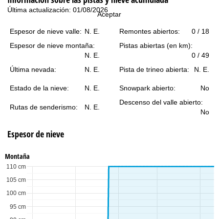
i
Última actualización: 01/08/2026
Aceptar
n
Espesor de nieve valle:
N. E.
Remontes abiertos:
0 / 18
c
Espesor de nieve montaña:
Pistas abiertas (en km):
N. E.
0 / 49
i
Última nevada:
N. E.
Pista de trineo abierta:
N. E.
p
Estado de la nieve:
N. E.
Snowpark abierto:
No
Descenso del valle abierto:
a
Rutas de senderismo:
N. E.
No
l
Espesor de nieve
Montaña
110 cm
105 cm
100 cm
95 cm