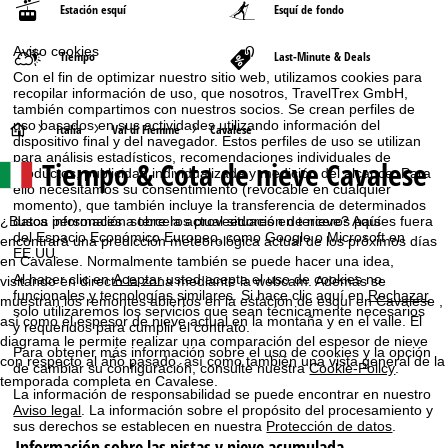
Estación esquí
Esquí de fondo
Aviso cookies
Tiempo
Last-Minute & Deals
Con el fin de optimizar nuestro sitio web, utilizamos cookies para
recopilar información de uso, que nosotros, TravelTrex GmbH,
también compartimos con nuestros socios. Se crean perfiles de
uso basados en sus actividades utilizando información del
P
Italia
Val di Fiemme
Cavalese
dispositivo final y del navegador. Estos perfiles de uso se utilizan
para análisis estadísticos, recomendaciones individuales de
Tiempo & Cota de nieve Cavalese
á
productos, publicidad individualizada y medición del alcance. Para
ello necesitamos su consentimiento (revocable en cualquier
momento), que también incluye la transferencia de determinados
g
¿Busca información sobre la actual situación de nieve? Aquí
datos personales a terceros proveedores en terceros países fuera
del Espacio Económico Europeo, como Google o Microsoft en
encontrará una predicción meteorológica actual de los próximos días
i
EE.UU.
en Cavalese. Normalmente también se puede hacer una idea,
Al hacer clic en
Aceptar
usted acepta el uso de cookies no
visitando en directo la zona mediante la webcam. Además se
n
funcionales y tecnologías similares. Si hace clic aquí en
Rechazar
muestran los remontes abiertos en la estación de esquí en Cavalese ,
solo utilizaremos los servicios que sean técnicamente necesarios
así como el espesor de nieve actual en la montaña y en el valle. El
y requeridos para cumplir el contrato.
a
diagrama le permite realizar una comparación del espesor de nieve
Para obtener más información sobre el uso de cookies y la opción
con respecto al año pasado, así como también una vista general de la
de cambiar su configuración, consulte nuestra
Cookie-Policy
.
p
temporada completa en Cavalese.
La información de responsabilidad se puede encontrar en nuestro
Aviso legal
. La información sobre el propósito del procesamiento y
r
sus derechos se establecen en nuestra
Protección de datos
.
Información sobre las pistas y nieve acumulada