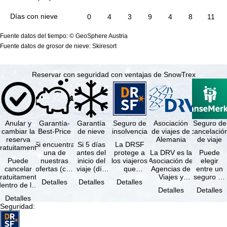
Días con nieve
0
4
3
9
4
8
11
Fuente datos del tiempo: © GeoSphere Austria
Fuente datos de grosor de nieve: Skiresort
Reservar con seguridad con ventajas de SnowTrex
Anular y
Garantía-
Garantía
Seguro de
Asociación
Seguro de
cambiar la
Best-Price
de nieve
insolvencia
de viajes de
cancelació
reserva
Alemania
de viaje
Si encuentra
Si 5 días
La DRSF
ratuitamente
una de
antes del
protege a
La DRV es la
Puede
Puede
nuestras
inicio del
los viajeros
Asociación de
elegir
cancelar
ofertas (con
viaje (día
que
Agencias de
entre un
ratuitamente
las mismas
de llegada)
reservan un
Viajes y
seguro de
Detalles
Detalles
Detalles
dentro de los
prestaciones
ninguna de
viaje
Turoperadores
anulación
Detalles
Detalles
5 días
incluidas y
las
combinado
más grande
de viaje
Detalles
posteriores a
…
estaciones
o servicios
de Alemania.
(incluido el
Seguridad
:
a reserva, …
…
de viaje …
…
seguro de
…