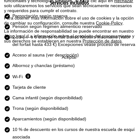
funcionales y tecnologías similares. Si hace clic aquí en
Rechazar
Servicios incluidos
i
solo utilizaremos los servicios que sean técnicamente necesarios
y requeridos para cumplir el contrato.
n
Pernoctación según reserva
Para obtener más información sobre el uso de cookies y la opción
de cambiar su configuración, consulte nuestra
Cookie-Policy
.
Pensión según régimen alimenticio reservado
c
La información de responsabilidad se puede encontrar en nuestro
Aviso legal
. La información sobre el propósito del procesamiento y
2-, 3-, 4- o 6 días de forfait Davos Klosters Mountains
(Valor
i
sus derechos se establecen en nuestra
Protección de datos
.
del forfait hasta 433 €) Excepciones véase proceso de reserva
p
Acceso al sauna (ver descripción)
Aceptar
Albornoz y chanclas (préstamo)
a
Wi-Fi
l
Tarjeta de cliente
Cama infantil (según disponibilidad)
Trona (según disponibilidad)
Aparcamientos (según disponibilidad)
10 % de descuento en los cursos de nuestra escuela de esquí
asociada