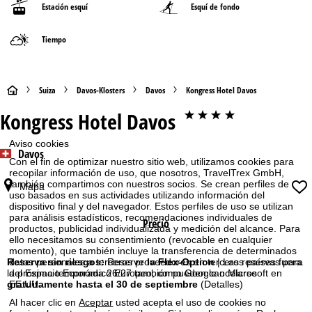
Estación esquí
Esquí de fondo
Tiempo
P
Suiza
Davos-Klosters
Davos
Kongress Hotel Davos
Kongress Hotel Davos
****
á
Aviso cookies
g
Davos
Con el fin de optimizar nuestro sitio web, utilizamos cookies para
recopilar información de uso, que nosotros, TravelTrex GmbH,
i
también compartimos con nuestros socios. Se crean perfiles de
Mapa
uso basados en sus actividades utilizando información del
n
dispositivo final y del navegador. Estos perfiles de uso se utilizan
para análisis estadísticos, recomendaciones individuales de
Precio
productos, publicidad individualizada y medición del alcance. Para
a
ello necesitamos su consentimiento (revocable en cualquier
momento), que también incluye la transferencia de determinados
p
Reserva sin riesgos:
Reserve
la Flex-Option
| Las reservas para
datos personales a terceros proveedores en terceros países fuera
la próxima temporada 26/27 también pueden cancelarse
del Espacio Económico Europeo, como Google o Microsoft en
gratuitamente hasta el 30 de septiembre
(Detalles)
EE.UU.
r
Al hacer clic en
Aceptar
usted acepta el uso de cookies no