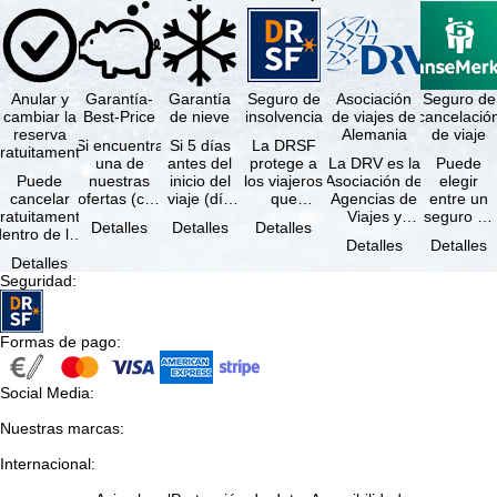
Anular y
Garantía-
Garantía
Seguro de
Asociación
Seguro de
cambiar la
Best-Price
de nieve
insolvencia
de viajes de
cancelació
reserva
Alemania
de viaje
Si encuentra
Si 5 días
La DRSF
ratuitamente
una de
antes del
protege a
La DRV es la
Puede
Puede
nuestras
inicio del
los viajeros
Asociación de
elegir
cancelar
ofertas (con
viaje (día
que
Agencias de
entre un
ratuitamente
las mismas
de llegada)
reservan un
Viajes y
seguro de
Detalles
Detalles
Detalles
dentro de los
prestaciones
ninguna de
viaje
Turoperadores
anulación
Detalles
Detalles
5 días
incluidas y
las
combinado
más grande
de viaje
Detalles
posteriores a
…
estaciones
o servicios
de Alemania.
(incluido el
Seguridad
:
a reserva, …
…
de viaje …
…
seguro de
…
Formas de pago
:
Social Media
:
Nuestras marcas
:
Internacional
: