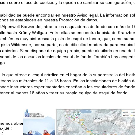
ión sobre el uso de cookies y la opción de cambiar su configuración, 
sabilidad se puede encontrar en nuestro
Aviso legal
. La información so
chos se establecen en nuestra
Protección de datos
.
el Alpenwelt Karwendel, atrae a los esquiadores de fondo con más de 
alle hasta Krün y Wallgau. Entre ellas se encuentra la pista de Kranzb
mbién es muy pintoresca la pista de esquí de fondo, que, como su nombr
a pista Wildensee, por su parte, es de dificultad moderada para esquia
s abiertos. Si no dispone de equipo propio, puede alquilarlo en una de l
rsonal de las escuelas locales de esquí de fondo. También hay acoged
go.
 lo que ofrece el esquí nórdico en el hogar de la superestrella del b
 todos los miércoles de 11 a 13 horas. En las instalaciones de biatlón d
onde instructores experimentados enseñan a los esquiadores de fondo l
 tener al menos 18 años y traer su propio equipo de esquí de fondo.
nemos abierto (GMT):
n.-jue.:
09:00 a 17:00
.:
09:00 a 14:00