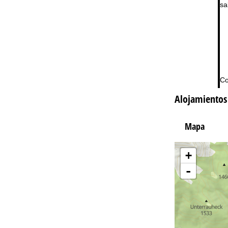
sa
Co
Alojamientos
Mapa
+
-