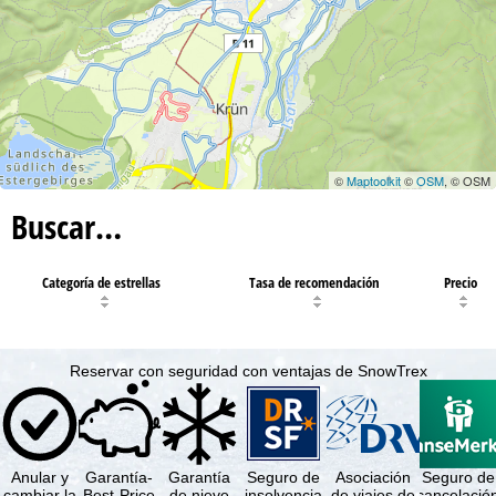
©
Maptoolkit
©
OSM
, © OSM
Buscar…
Categoría de estrellas
Tasa de recomendación
Precio
Reservar con seguridad con ventajas de SnowTrex
Anular y
Garantía-
Garantía
Seguro de
Asociación
Seguro de
cambiar la
Best-Price
de nieve
insolvencia
de viajes de
cancelació