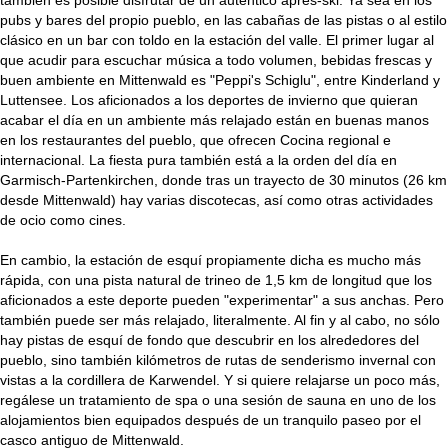
también es posible disfrutar de un auténtico après-ski. Ya sea en los
pubs y bares del propio pueblo, en las cabañas de las pistas o al estilo
clásico en un bar con toldo en la estación del valle. El primer lugar al
que acudir para escuchar música a todo volumen, bebidas frescas y
buen ambiente en Mittenwald es "Peppi's Schiglu", entre Kinderland y
Luttensee. Los aficionados a los deportes de invierno que quieran
acabar el día en un ambiente más relajado están en buenas manos
en los restaurantes del pueblo, que ofrecen Cocina regional e
internacional. La fiesta pura también está a la orden del día en
Garmisch-Partenkirchen, donde tras un trayecto de 30 minutos (26 km
desde Mittenwald) hay varias discotecas, así como otras actividades
de ocio como cines.
En cambio, la estación de esquí propiamente dicha es mucho más
rápida, con una pista natural de trineo de 1,5 km de longitud que los
aficionados a este deporte pueden "experimentar" a sus anchas. Pero
también puede ser más relajado, literalmente. Al fin y al cabo, no sólo
hay pistas de esquí de fondo que descubrir en los alrededores del
pueblo, sino también kilómetros de rutas de senderismo invernal con
vistas a la cordillera de Karwendel. Y si quiere relajarse un poco más,
regálese un tratamiento de spa o una sesión de sauna en uno de los
alojamientos bien equipados después de un tranquilo paseo por el
casco antiguo de Mittenwald.