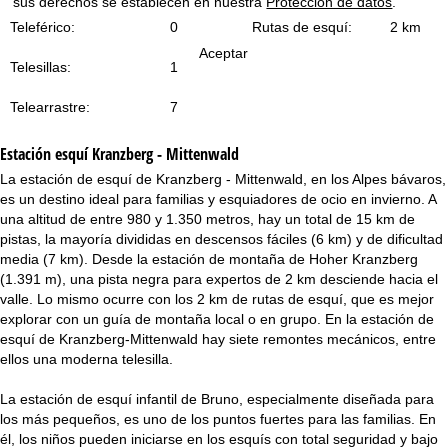
sus derechos se establecen en nuestra
Protección de datos
.
i
Teleférico:
0
Rutas de esquí:
2 km
n
Aceptar
Telesillas:
1
c
Telearrastre:
7
i
Estación esquí
Kranzberg - Mittenwald
p
La estación de esquí de Kranzberg - Mittenwald, en los Alpes bávaros,
es un destino ideal para familias y esquiadores de ocio en invierno. A
a
una altitud de entre 980 y 1.350 metros, hay un total de 15 km de
pistas, la mayoría divididas en descensos fáciles (6 km) y de dificultad
l
media (7 km). Desde la estación de montaña de Hoher Kranzberg
(1.391 m), una pista negra para expertos de 2 km desciende hacia el
valle. Lo mismo ocurre con los 2 km de rutas de esquí, que es mejor
explorar con un guía de montaña local o en grupo. En la estación de
esquí de Kranzberg-Mittenwald hay siete remontes mecánicos, entre
ellos una moderna telesilla.
La estación de esquí infantil de Bruno, especialmente diseñada para
los más pequeños, es uno de los puntos fuertes para las familias. En
él, los niños pueden iniciarse en los esquís con total seguridad y bajo