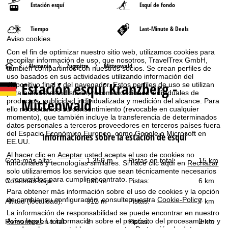
Estación esquí
Esquí de fondo
Tiempo
Last-Minute & Deals
Aviso cookies
Con el fin de optimizar nuestro sitio web, utilizamos cookies para
recopilar información de uso, que nosotros, TravelTrex GmbH,
P
Alemania
Zugspitze
Mittenwald
también compartimos con nuestros socios. Se crean perfiles de
uso basados en sus actividades utilizando información del
Estación esquí
Kranzberg -
dispositivo final y del navegador. Estos perfiles de uso se utilizan
á
para análisis estadísticos, recomendaciones individuales de
Mittenwald
productos, publicidad individualizada y medición del alcance. Para
g
ello necesitamos su consentimiento (revocable en cualquier
momento), que también incluye la transferencia de determinados
datos personales a terceros proveedores en terceros países fuera
i
del Espacio Económico Europeo, como Google o Microsoft en
Informaciones sobre la estación de esquí
EE.UU.
n
Al hacer clic en
Aceptar
usted acepta el uso de cookies no
Cota más alta:
1.350 m
Pistas en total:
15 km
funcionales y tecnologías similares. Si hace clic aquí en
Rechazar
a
solo utilizaremos los servicios que sean técnicamente necesarios
y requeridos para cumplir el contrato.
Cota más baja:
980 m
Pistas:
6 km
p
Para obtener más información sobre el uso de cookies y la opción
de cambiar su configuración, consulte nuestra
Cookie-Policy
.
Altitud (localidad):
912 m
Pistas:
7 km
r
La información de responsabilidad se puede encontrar en nuestro
Aviso legal
. La información sobre el propósito del procesamiento y
Remontes en total:
8
Pistas:
2 km