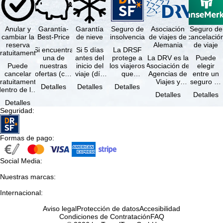
Anular y
Garantía-
Garantía
Seguro de
Asociación
Seguro de
cambiar la
Best-Price
de nieve
insolvencia
de viajes de
cancelació
reserva
Alemania
de viaje
Si encuentra
Si 5 días
La DRSF
ratuitamente
una de
antes del
protege a
La DRV es la
Puede
Puede
nuestras
inicio del
los viajeros
Asociación de
elegir
cancelar
ofertas (con
viaje (día
que
Agencias de
entre un
ratuitamente
las mismas
de llegada)
reservan un
Viajes y
seguro de
Detalles
Detalles
Detalles
dentro de los
prestaciones
ninguna de
viaje
Turoperadores
anulación
Detalles
Detalles
5 días
incluidas y
las
combinado
más grande
de viaje
Detalles
posteriores a
…
estaciones
o servicios
de Alemania.
(incluido el
Seguridad
:
a reserva, …
…
de viaje …
…
seguro de
…
Formas de pago
:
Social Media
:
Nuestras marcas
:
Internacional
:
Aviso legal
Protección de datos
Accesibilidad
Condiciones de Contratación
FAQ