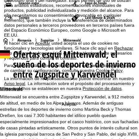
dispositivo final y del navegador. Estos perfiles de uso se utilizan
Estación esquí
Esquí de fondo
para análisis estadísticos, recomendaciones individuales de
productos, publicidad individualizada y medición del alcance. Para
ello necesitamos su consentimiento (revocable en cualquier
Tiempo
Last-Minute & Deals
momento), que también incluye la transferencia de determinados
datos personales a terceros proveedores en terceros países fuera
del Espacio Económico Europeo, como Google o Microsoft en
EE.UU.
P
Alemania
Zugspitze
Mittenwald
Al hacer clic en
Aceptar
usted acepta el uso de cookies no
funcionales y tecnologías similares. Si hace clic aquí en
Rechazar
Ofertas esquí
Mittenwald, el
á
solo utilizaremos los servicios que sean técnicamente necesarios
y requeridos para cumplir el contrato.
sueño de los deportes de invierno
g
Para obtener más información sobre el uso de cookies y la opción
entre Zugspitze y Karwendel
de cambiar su configuración, consulte nuestra
Cookie-Policy
.
i
La información de responsabilidad se puede encontrar en nuestro
Aviso legal
. La información sobre el propósito del procesamiento y
Mittenwald
sus derechos se establecen en nuestra
Protección de datos
.
n
Mittenwald se encuentra entre Zugspitze y Karwendel, a 912 metros
de altitud, en medio de los Alpes bávaros. Además de antiguas
a
Aceptar
estrellas de los deportes de invierno como Martina Beck y Thomas
Dreßen, los casi 7.300 habitantes del idílico pueblo quedan
p
especialmente impresionados por el casco histórico, con sus fachadas
de casas pintadas artísticamente. Otros puntos de interés cultural son
r
la iglesia parroquial barroca de San Pedro y San Pablo, del siglo XVIII,