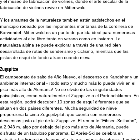
y el museo de fabricación de violines, donde el arte secular de la
i
fabricación de violines revive en Mittenwald.
n
Y los amantes de la naturaleza también están satisfechos en el
municipio rodeado por las imponentes montañas de la cordillera de
c
Karwendel. Mittenwald es un punto de partida ideal para numerosas
actividades al aire libre tanto en verano como en invierno. La
i
naturaleza alpina se puede explorar a través de una red bien
desarrollada de rutas de senderismo y ciclismo, mientras que las
p
pistas de esquí de fondo atraen cuando nieva.
a
Zugspitze
El campeonato de salto de Año Nuevo, el descenso de Kandahar y un
l
ambiente internacional - ¡todo esto y mucho más lo puede vivir en el
pico más alto de Alemania! No se olvide de las singularidades
paisajísticas, como naturalmente el Zugspitze o el Partnachklamm. En
esta región, podrá descubrir 10 zonas de esquí diferentes que se
sitúan en dos países diferentes. Mucha seguridad de nieve
proporciona la cima Zugspitzplatt que cuenta con numerosos
descensos justo al pie de la Zugspitze. El remonte "Eibsee-Seilbahn",
a 2.943 m, algo por debajo del pico más alto de Alemania, puede
disfrutar de un fabuloso panorama. El Après-Ski se celebra en
cabañas tradicionales de montaña, bares, pubs y discotecas. También