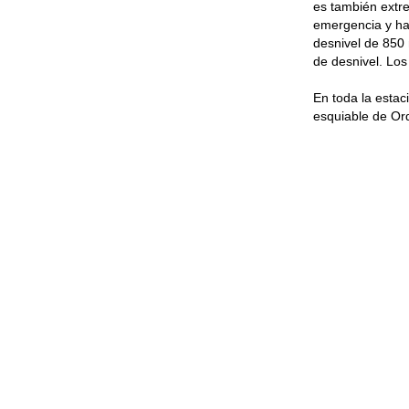
es también extr
emergencia y hac
desnivel de 850 
de desnivel. Los
En toda la estac
esquiable de Ord