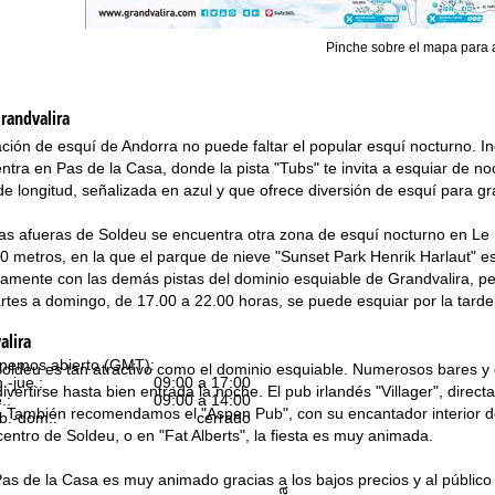
Pinche sobre el mapa para 
randvalira
ción de esquí de Andorra no puede faltar el popular esquí nocturno. 
ra en Pas de la Casa, donde la pista "Tubs" te invita a esquiar de noche
de longitud, señalizada en azul y que ofrece diversión de esquí para 
s afueras de Soldeu se encuentra otra zona de esquí nocturno en Le Pe
0 metros, en la que el parque de nieve "Sunset Park Henrik Harlaut" e
amente con las demás pistas del dominio esquiable de Grandvalira, pero
tes a domingo, de 17.00 a 22.00 horas, se puede esquiar por la tarde
alira
nemos abierto (GMT):
Soldeu es tan atractivo como el dominio esquiable. Numerosos bares y di
n.-jue.:
09:00 a 17:00
vertirse hasta bien entrada la noche. El pub irlandés "Villager", directa
.:
09:00 a 14:00
 También recomendamos el "Aspen Pub", con su encantador interior de 
b.-dom.:
cerrado
 centro de Soldeu, o en "Fat Alberts", la fiesta es muy animada.
Pas de la Casa es muy animado gracias a los bajos precios y al públi