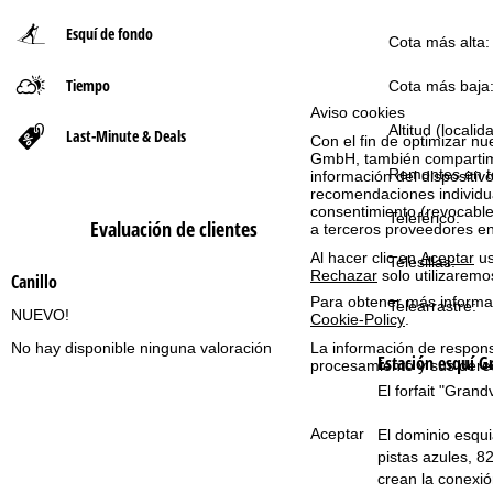
Esquí de fondo
n
Cota más alta:
Tiempo
a
Cota más baja
Aviso cookies
p
Altitud (localid
Last-Minute & Deals
Con el fin de optimizar nu
GmbH, también compartimos
Remontes en to
r
información del dispositivo
recomendaciones individua
consentimiento (revocable
Teleférico:
i
Evaluación de clientes
a terceros proveedores e
Al hacer clic en
Aceptar
us
Telesillas:
n
Rechazar
solo utilizaremo
Canillo
Para obtener más informac
Telearrastre:
c
NUEVO!
Cookie-Policy
.
La información de respon
No hay disponible ninguna valoración
i
Estación esquí
Gr
procesamiento y sus dere
El forfait "Gran
p
Aceptar
El dominio esqu
a
pistas azules, 8
crean la conexió
l