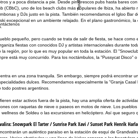
Ayuda
tros y a poca distancia a pie. Desde pintorescos pubs hasta bares con 
 (CBbC), uno de los beach clubs más populares de Ibiza, ha abierto r
mbonas y DJs justo en la pista. También recomendamos el Igloo Bar del
ski excepcional en un ambiente relajado. En el plano gastronómico, la
ntáctenos
s.
pueblo pequeño, pero cuando se trata de salir de fiesta, se hace como 
rganiza fiestas con conocidos DJ y artistas internacionales durante toda
la región, por lo que es muy popular en toda la estación. El "Snowclub 
empre está muy concurrido. Para los noctámbulos, la "Pussycat Disco" o 
ntra en una zona tranquila. Sin embargo, siempre podrá encontrar un
specialidades dulces. Recomendamos especialmente la "Granja Casal Flec
 todo postres argentinos.
fieren estar activos fuera de la pista, hay una amplia oferta de activid
siones con raquetas de nieve o paseos en motos de nieve. Los pueblos 
ro wellness de Soldeu o las excursiones en helicóptero. Así que segur
alira:
Snowpark El Tarter / Sunrise Park Xavi / Sunset Park Henrik Harla
encontrarán un auténtico paraíso en la estación de esquí de Grandvalira
rra. Varios obstáculos y una línea de kicker esperan a los freestylers e