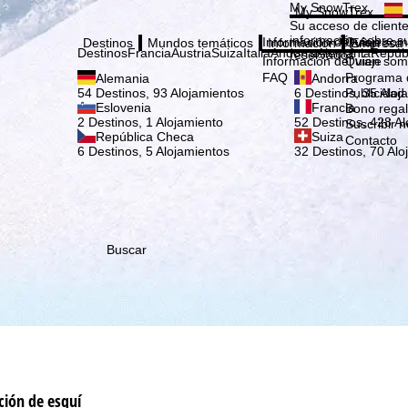
Elige
My SnowTrex
My SnowTrex
Suscribirse
Su acceso de cliente
información sobre su
Información del viaje
Quien som
Destinos
Mundos temáticos
Información
Empresa
Destinos
Francia
Austria
Suiza
Italia
Andorra
Alemania
Repúb
reservados.
Información del viaje
Quien som
FAQ
Programa d
Alemania
Andorra
Publicidad
54 Destinos, 93 Alojamientos
6 Destinos, 35 Aloj
Eslovenia
Francia
Bono rega
2 Destinos, 1 Alojamiento
52 Destinos, 428 Al
Suscribir n
República Checa
Suiza
Contacto
6 Destinos, 5 Alojamientos
32 Destinos, 70 Alo
Buscar
ción de esquí