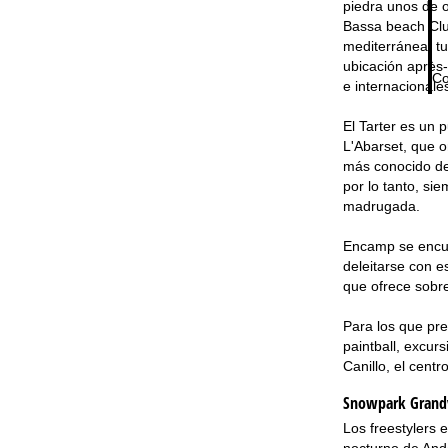
piedra unos de o
Bassa beach Club
mediterránea, tu
ubicación après-
Co
e internacionale
El Tarter es un 
L'Abarset, que o
más conocido de 
por lo tanto, si
madrugada.
Encamp se encue
deleitarse con e
que ofrece sobre
Para los que pre
paintball, excur
Canillo, el cent
Snowpark Grandv
Los freestylers 
nocturno de Ando