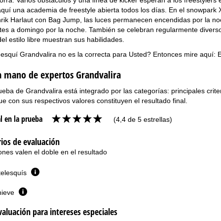
quí una academia de freestyle abierta todos los días. En el snowpark 
rik Harlaut con Bag Jump, las luces permanecen encendidas por la noc
es a domingo por la noche. También se celebran regularmente diversos
el estilo libre muestran sus habilidades.
esquí Grandvalira no es la correcta para Usted? Entonces mire aquí:
E
la mano de expertos Grandvalira
eba de Grandvalira está integrado por las categorías: principales criter
que con sus respectivos valores constituyen el resultado final.
l en la prueba
(4,4 de 5 estrellas)
rios de evaluación
ones valen el doble en el resultado
telesquís
nieve
valuación para intereses especiales