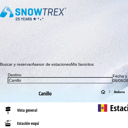
¡Suscríbase a nuestro boletín y sea el primero en enterarse 
Buscar y reservar
Asesor de estaciones
Mis favoritos
Destino
Fecha y
08/08/26
P
Andorra
Canillo
á
Estac
Vista general
g
Estación esquí
i