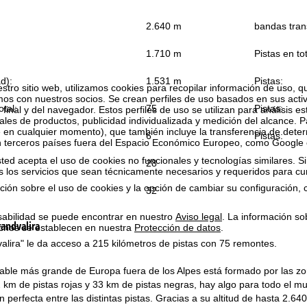
2.640 m
bandas tran
:
1.710 m
Pistas en tot
ad):
1.531 m
Pistas:
estro sitio web, utilizamos cookies para recopilar información de uso, 
 con nuestros socios. Se crean perfiles de uso basados en sus activ
tal:
75
Pistas:
 final y del navegador. Estos perfiles de uso se utilizan para análisis es
les de productos, publicidad individualizada y medición del alcance. P
 en cualquier momento), que también incluye la transferencia de dete
6
Pistas:
n terceros países fuera del Espacio Económico Europeo, como Google 
ted acepta el uso de cookies no funcionales y tecnologías similares. Si
28
s los servicios que sean técnicamente necesarios y requeridos para cum
ión sobre el uso de cookies y la opción de cambiar su configuración, 
32
sabilidad se puede encontrar en nuestro
Aviso legal
. La información so
andvalira
chos se establecen en nuestra
Protección de datos
.
dvalira" le da acceso a 215 kilómetros de pistas con 75 remontes.
iable más grande de Europa fuera de los Alpes está formado por las z
2 km de pistas rojas y 33 km de pistas negras, hay algo para todo el 
n perfecta entre las distintas pistas. Gracias a su altitud de hasta 2.6