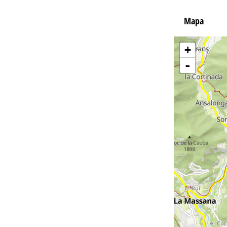
Mapa
+
-