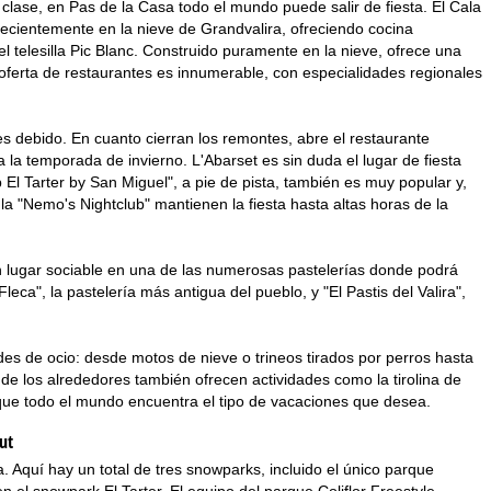
clase, en Pas de la Casa todo el mundo puede salir de fiesta. El Cala
ecientemente en la nieve de Grandvalira, ofreciendo cocina
 telesilla Pic Blanc. Construido puramente en la nieve, ofrece una
 oferta de restaurantes es innumerable, con especialidades regionales
es debido. En cuanto cierran los remontes, abre el restaurante
 la temporada de invierno. L'Abarset es sin duda el lugar de fiesta
El Tarter by San Miguel", a pie de pista, también es muy popular y,
la "Nemo's Nightclub" mantienen la fiesta hasta altas horas de la
 lugar sociable en una de las numerosas pastelerías donde podrá
a", la pastelería más antigua del pueblo, y "El Pastis del Valira",
ades de ocio: desde motos de nieve o trineos tirados por perros hasta
de los alrededores también ofrecen actividades como la tirolina de
o que todo el mundo encuentra el tipo de vacaciones que desea.
ut
. Aquí hay un total de tres snowparks, incluido el único parque
n el snowpark El Tarter. El equipo del parque Coliflor Freestyle