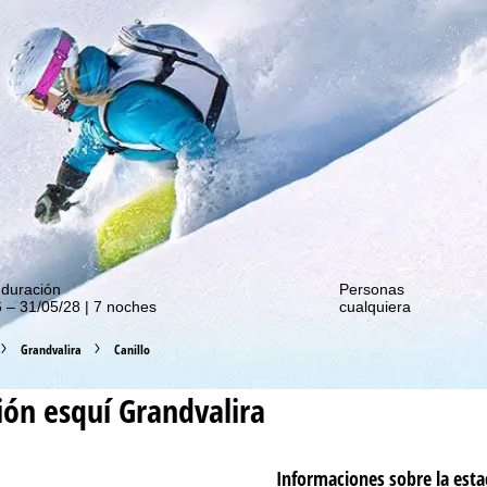
de nuestras promociones!
 duración
Personas
 – 31/05/28 | 7 noches
cualquiera
Grandvalira
Canillo
ión esquí
Grandvalira
Informaciones sobre la esta