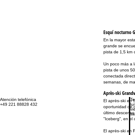
Esquí nocturno
G
En la mayor esta
grande se encuent
pista de 1,5 km 
Un poco más a la
pista de unos 50
conectada direct
semanas, de mar
Après-ski Grandv
Atención telefónica
Te
El après-ski en 
+49 221 88828 432
lu
oportunidad de di
vie
último descenso.
sa
"Iceberg", en el
El après-ski en 