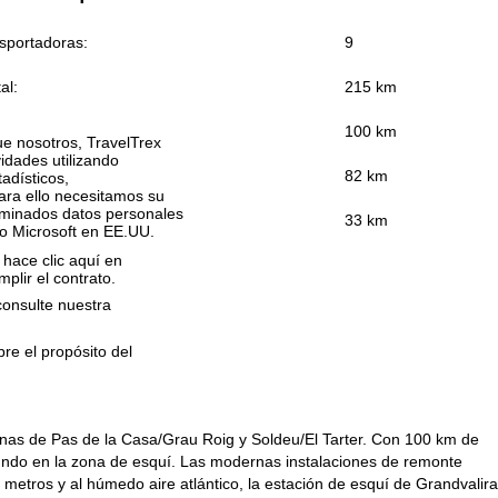
sportadoras:
9
al:
215 km
100 km
que nosotros, TravelTrex
idades utilizando
82 km
tadísticos,
ara ello necesitamos su
rminados datos personales
33 km
o Microsoft en EE.UU.
 hace clic aquí en
plir el contrato.
consulte nuestra
bre el propósito del
onas de Pas de la Casa/Grau Roig y Soldeu/El Tarter. Con 100 km de
mundo en la zona de esquí. Las modernas instalaciones de remonte
40 metros y al húmedo aire atlántico, la estación de esquí de Grandvalira