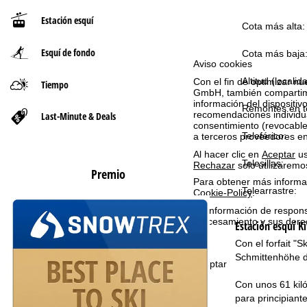
Estación esquí
n
Cota más alta:
Esquí de fondo
a
Cota más baja
Aviso cookies
p
Altitud (localid
Con el fin de optimizar nu
Tiempo
GmbH, también compartimos
información del dispositivo
Remontes en to
r
recomendaciones individua
Last-Minute & Deals
consentimiento (revocable
Teleférico:
a terceros proveedores e
i
Al hacer clic en
Aceptar
us
Telesillas:
n
Rechazar
solo utilizaremo
Premio
Para obtener más informac
Telearrastre:
Cookie-Policy
.
c
La información de respon
i
procesamiento y sus dere
Estación esquí
Ki
Con el forfait "
p
Schmittenhöhe de
Aceptar
a
Con unos 61 kiló
para principiant
l