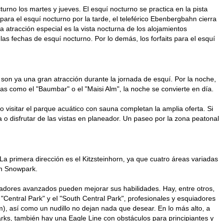
turno los martes y jueves. El esquí nocturno se practica en la pista
para el esquí nocturno por la tarde, el teleférico Ebenbergbahn cierra
 atracción especial es la vista nocturna de los alojamientos
las fechas de esquí nocturno. Por lo demás, los forfaits para el esquí
on ya una gran atracción durante la jornada de esquí. Por la noche,
cas como el "Baumbar" o el "Maisi Alm", la noche se convierte en día.
 visitar el parque acuático con sauna completan la amplia oferta. Si
a o disfrutar de las vistas en planeador. Un paseo por la zona peatonal
La primera dirección es el Kitzsteinhorn, ya que cuatro áreas variadas
orn Snowpark.
squiadores avanzados pueden mejorar sus habilidades. Hay, entre otros,
l "Central Park" y el "South Central Park", profesionales y esquiadores
m), así como un nudillo no dejan nada que desear. En lo más alto, a
rks, también hay una Eagle Line con obstáculos para principiantes y