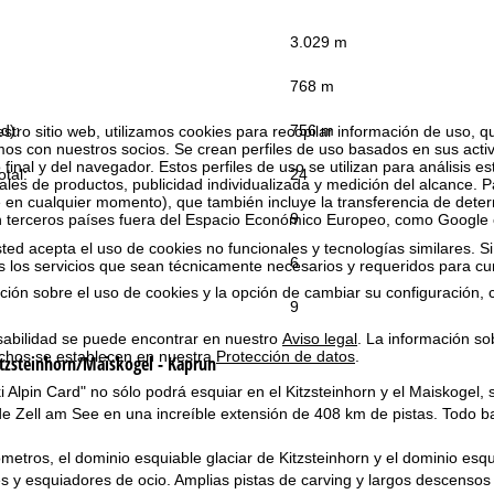
3.029 m
:
768 m
ad):
756 m
estro sitio web, utilizamos cookies para recopilar información de uso, 
 con nuestros socios. Se crean perfiles de uso basados en sus activ
 final y del navegador. Estos perfiles de uso se utilizan para análisis es
tal:
24
les de productos, publicidad individualizada y medición del alcance. P
 en cualquier momento), que también incluye la transferencia de dete
9
n terceros países fuera del Espacio Económico Europeo, como Google 
ted acepta el uso de cookies no funcionales y tecnologías similares. Si
6
s los servicios que sean técnicamente necesarios y requeridos para cum
ión sobre el uso de cookies y la opción de cambiar su configuración, 
9
sabilidad se puede encontrar en nuestro
Aviso legal
. La información so
chos se establecen en nuestra
Protección de datos
.
tzsteinhorn/Maiskogel - Kaprun
Ski Alpin Card" no sólo podrá esquiar en el Kitzsteinhorn y el Maiskoge
 Zell am See en una increíble extensión de 408 km de pistas. Todo bajo 
metros, el dominio esquiable glaciar de Kitzsteinhorn y el dominio esqu
es y esquiadores de ocio. Amplias pistas de carving y largos descensos