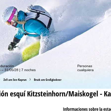
de nuestras promociones!
 duración
Personas
 – 31/05/28 | 7 noches
cualquiera
Zell am See-Kaprun
Bruck am Großglockner
ión esquí
Kitzsteinhorn/Maiskogel - K
Informaciones sobre la esta