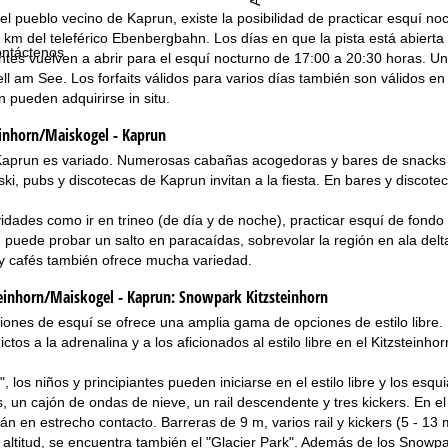
el pueblo vecino de Kaprun, existe la posibilidad de practicar esquí noc
 km del teleférico Ebenbergbahn. Los días en que la pista está abierta 
ntáctenos
tes vuelven a abrir para el esquí nocturno de 17:00 a 20:30 horas. Una
ll am See. Los forfaits válidos para varios días también son válidos en 
 pueden adquirirse in situ.
einhorn/Maiskogel - Kaprun
 Kaprun es variado. Numerosas cabañas acogedoras y bares de snacks s
ski, pubs y discotecas de Kaprun invitan a la fiesta. En bares y discote
dades como ir en trineo (de día y de noche), practicar esquí de fondo o
o, puede probar un salto en paracaídas, sobrevolar la región en ala delt
 y cafés también ofrece mucha variedad.
einhorn/Maiskogel - Kaprun:
Snowpark Kitzsteinhorn
ciones de esquí se ofrece una amplia gama de opciones de estilo libre. 
ctos a la adrenalina y a los aficionados al estilo libre en el Kitzsteinh
", los niños y principiantes pueden iniciarse en el estilo libre y los e
is, un cajón de ondas de nieve, un rail descendente y tres kickers. En e
n en estrecho contacto. Barreras de 9 m, varios rail y kickers (5 - 13 
altitud, se encuentra también el "Glacier Park". Además de los Snowpa