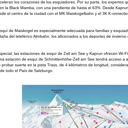
aceleran los corazones de los esquiadores. Por su parte, los expertos
en la Black Mamba, con una pendiente de hasta el 63%. Desde Kaprun s
de el centro de la ciudad con el MK Maiskogelbahn y el 3K K-onnectio
squí de Maiskogel es especialmente adecuada para familias y esquiado
aña del teleférico Almbahn, los aficionados a los deportes de inviern
pecial, las estaciones de esquí de Zell am See y Kaprun ofrecen Wi-Fi
cina estación de esquí de Schmittenhöhe-Zell am See tendrá acceso a
probar suerte en la pista Trass, de 4 kilómetros de longitud, considera
e todo el País de Salzburgo.