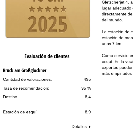
Gletscherjet 4, 
lugar adecuado 
directamente des
del mundo.
La estación de e
estación de mont
unos 7 km.
Evaluación de clientes
Como servicio es
esquí. En la ve
expertos pueden 
Bruck am Großglockner
más empinados d
Cantidad de valoraciones:
495
Tasa de recomendación:
95 %
Destino
8,4
Estación de esquí
8,9
Detalles