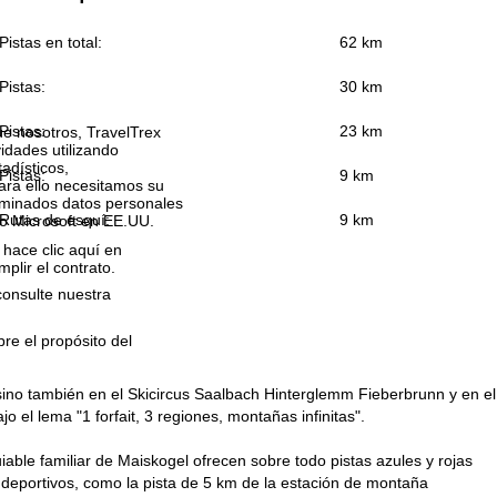
Pistas en total:
62 km
Pistas:
30 km
Pistas:
23 km
que nosotros, TravelTrex
idades utilizando
tadísticos,
Pistas:
9 km
ara ello necesitamos su
rminados datos personales
Rutas de esquí:
9 km
o Microsoft en EE.UU.
 hace clic aquí en
plir el contrato.
consulte nuestra
bre el propósito del
l, sino también en el Skicircus Saalbach Hinterglemm Fieberbrunn y en el
el lema "1 forfait, 3 regiones, montañas infinitas".
iable familiar de Maiskogel ofrecen sobre todo pistas azules y rojas
 deportivos, como la pista de 5 km de la estación de montaña