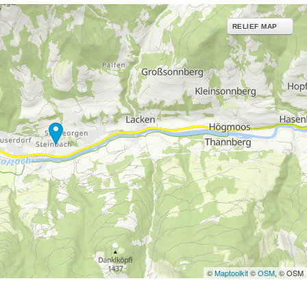
RELIEF MAP
©
Maptoolkit
©
OSM
, © OSM