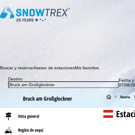
¡Suscríbase a nuestro boletín y sea el primero en enterarse 
Buscar y reservar
Asesor de estaciones
Mis favoritos
Destino
Fecha y
07/08/26
P
Austria
Bruck am Großglockner
á
Estac
Vista general
g
Región de esquí
i