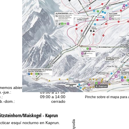
nemos abierto (GMT):
n.-jue.:
09:00 a 17:00
.:
09:00 a 14:00
Pinche sobre el mapa para 
b.-dom.:
cerrado
itzsteinhorn/Maiskogel - Kaprun
Ayuda
cticar esquí nocturno en Kaprun.