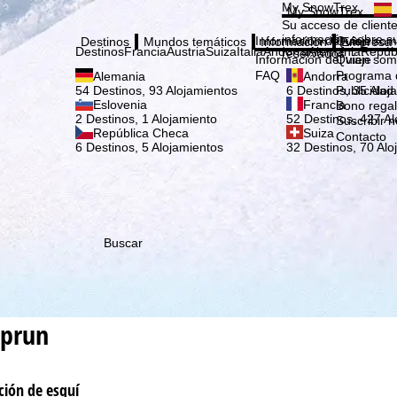
Elige
My SnowTrex
My SnowTrex
Suscribirse
Su acceso de cliente
información sobre su
Información del viaje
Quien som
Destinos
Mundos temáticos
Información
Empresa
Destinos
Francia
Austria
Suiza
Italia
Andorra
Alemania
Repúb
reservados.
Información del viaje
Quien som
FAQ
Programa d
Alemania
Andorra
Publicidad
54 Destinos, 93 Alojamientos
6 Destinos, 35 Aloj
Eslovenia
Francia
Bono rega
2 Destinos, 1 Alojamiento
52 Destinos, 427 Al
Suscribir n
República Checa
Suiza
Contacto
6 Destinos, 5 Alojamientos
32 Destinos, 70 Alo
Buscar
aprun
ción de esquí