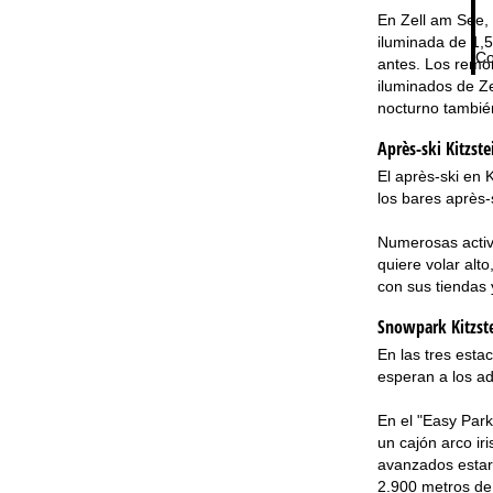
En Zell am See, 
iluminada de 1,5
Co
antes. Los remon
iluminados de Ze
nocturno también
Après-ski Kitzst
El après-ski en
los bares après-
Numerosas activi
quiere volar alt
con sus tiendas
Snowpark Kitzst
En las tres esta
esperan a los adi
En el "Easy Park
un cajón arco ir
avanzados estará
2.900 metros de 