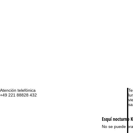
Atención telefónica
Te
+49 221 88828 432
lu
vie
sa
Esquí nocturno
K
No se puede pra