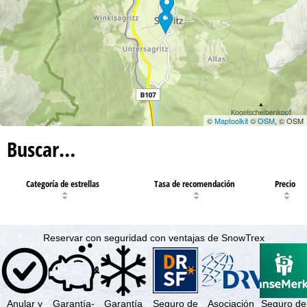
©
Maptoolkit
©
OSM
, © OSM
Buscar…
Categoría de estrellas
Tasa de recomendación
Precio
Reservar con seguridad con ventajas de SnowTrex
Anular y
Garantía-
Garantía
Seguro de
Asociación
Seguro de