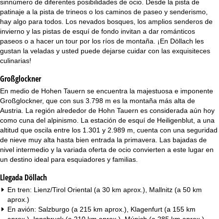
sinnúmero de diferentes posibilidades de ocio. Desde la pista de
i
patinaje a la pista de trineos o los caminos de paseo y senderismo,
hay algo para todos. Los nevados bosques, los amplios senderos de
n
invierno y las pistas de esquí de fondo invitan a dar románticos
paseos o a hacer un tour por los ríos de montaña. ¡En Döllach les
c
gustan la veladas y usted puede dejarse cuidar con las exquisiteces
culinarias!
i
Großglockner
p
En medio de Hohen Tauern se encuentra la majestuosa e imponente
Großglockner, que con sus 3.798 m es la montaña más alta de
a
Austria. La región alrededor de Hohn Tauern es considerada aún hoy
como cuna del alpinismo. La estación de esquí de Heiligenblut, a una
l
altitud que oscila entre los 1.301 y 2.989 m, cuenta con una seguridad
de nieve muy alta hasta bien entrada la primavera. Las bajadas de
nivel intermedio y la variada oferta de ocio convierten a este lugar en
un destino ideal para esquiadores y familias.
Llegada Döllach
En tren: Lienz/Tirol Oriental (a 30 km aprox.), Mallnitz (a 50 km
aprox.)
En avión: Salzburgo (a 215 km aprox.), Klagenfurt (a 155 km
aprox.), Innsbruck (a 210 km aprox.), Múnich (a 285 km aprox.)