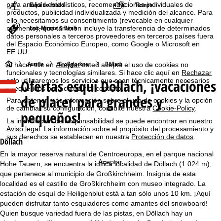
para análisis estadísticos, recomendaciones individuales de
Esquí de fondo
Tiempo
productos, publicidad individualizada y medición del alcance. Para
ello necesitamos su consentimiento (revocable en cualquier
Last-Minute & Deals
momento), que también incluye la transferencia de determinados
datos personales a terceros proveedores en terceros países fuera
del Espacio Económico Europeo, como Google o Microsoft en
EE.UU.
P
Austria
Großglockner
Döllach
Al hacer clic en
Aceptar
usted acepta el uso de cookies no
funcionales y tecnologías similares. Si hace clic aquí en
Rechazar
Ofertas esquí
Döllach, ¡vacaciones
solo utilizaremos los servicios que sean técnicamente necesarios
á
y requeridos para cumplir el contrato.
de placer para grandes y
Para obtener más información sobre el uso de cookies y la opción
g
de cambiar su configuración, consulte nuestra
Cookie-Policy
.
pequeños!
La información de responsabilidad se puede encontrar en nuestro
i
Aviso legal
. La información sobre el propósito del procesamiento y
sus derechos se establecen en nuestra
Protección de datos
.
Döllach
n
En la mayor reserva natural de Centroeuropa, en el parque nacional
Aceptar
Hohe Tauern, se encuentra la idílica localidad de Döllach (1.024 m),
a
que pertenece al municipio de Großkirchheim. Insignia de esta
localidad es el castillo de Großkirchheim con museo integrado. La
p
estación de esquí de Heiligenblut está a tan sólo unos 10 km. ¡Aquí
pueden disfrutar tanto esquiadores como amantes del snowboard!
r
Quien busque variedad fuera de las pistas, en Döllach hay un