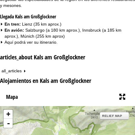
y mesones.
Llegada Kals am Großglockner
En tren:
Lienz (35 km aprox.)
En avión:
Salzburgo (a 180 km aprox.), Innsbruck (a 185 km
aprox.), Múnich (255 km aprox)
Aquí podrá ver su
itinerario
.
articles_about Kals am Großglockner
all_articles
Alojamientos en Kals am Großglockner
Mapa
+
RELIEF MAP
-