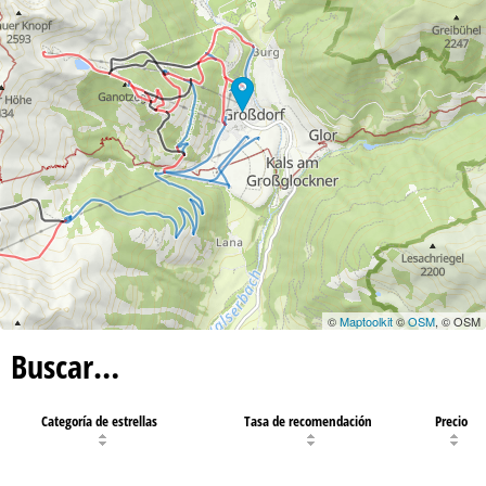
©
Maptoolkit
©
OSM
, © OSM
Buscar…
Categoría de estrellas
Tasa de recomendación
Precio