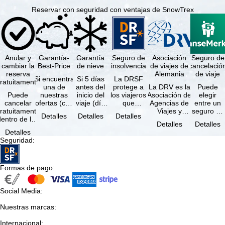
Reservar con seguridad con ventajas de SnowTrex
Anular y
Garantía-
Garantía
Seguro de
Asociación
Seguro de
cambiar la
Best-Price
de nieve
insolvencia
de viajes de
cancelació
reserva
Alemania
de viaje
Si encuentra
Si 5 días
La DRSF
ratuitamente
una de
antes del
protege a
La DRV es la
Puede
Puede
nuestras
inicio del
los viajeros
Asociación de
elegir
cancelar
ofertas (con
viaje (día
que
Agencias de
entre un
ratuitamente
las mismas
de llegada)
reservan un
Viajes y
seguro de
Detalles
Detalles
Detalles
dentro de los
prestaciones
ninguna de
viaje
Turoperadores
anulación
Detalles
Detalles
5 días
incluidas y
las
combinado
más grande
de viaje
Detalles
posteriores a
…
estaciones
o servicios
de Alemania.
(incluido el
Seguridad
:
a reserva, …
…
de viaje …
…
seguro de
…
Formas de pago
:
Social Media
:
Nuestras marcas
:
Internacional
: