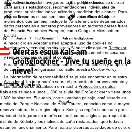
dispositivo final y del navegador. Estos perfiles de uso se utilizan
Estación esquí
Esquí de fondo
para análisis estadísticos, recomendaciones individuales de
productos, publicidad individualizada y medición del alcance. Para
Tiempo
Last-Minute & Deals
ello necesitamos su consentimiento (revocable en cualquier
momento), que también incluye la transferencia de determinados
datos personales a terceros proveedores en terceros países fuera
del Espacio Económico Europeo, como Google o Microsoft en
EE.UU.
P
Austria
Tirol Oriental
Kals am Großglockner
Al hacer clic en
Aceptar
usted acepta el uso de cookies no
Ofertas esquí
Kals am
funcionales y tecnologías similares. Si hace clic aquí en
Rechazar
á
solo utilizaremos los servicios que sean técnicamente necesarios
Großglockner - Vive tu sueño en la
y requeridos para cumplir el contrato.
g
Para obtener más información sobre el uso de cookies y la opción
nieve!
de cambiar su configuración, consulte nuestra
Cookie-Policy
.
i
La información de responsabilidad se puede encontrar en nuestro
Aviso legal
. La información sobre el propósito del procesamiento y
Kals am Großglockner
n
sus derechos se establecen en nuestra
Protección de datos
.
Kals está situada a unos 1.300 m al pie del Großglockner y tiene unos
1.300 habitantes. El pueblo, con su variado paisaje, está situado en
a
Aceptar
medio del Parque Nacional de Hohe Tauern, conocido como la mayor
reserva natural de la región alpina. Kals y su región tienen una gran
p
variedad de lugares de interés cultural, como la iglesia parroquial del
distrito de Ködnitz y los molinos de caña restaurados, que todavía
r
están en funcionamiento. Para realizar diversas actividades de ocio, el