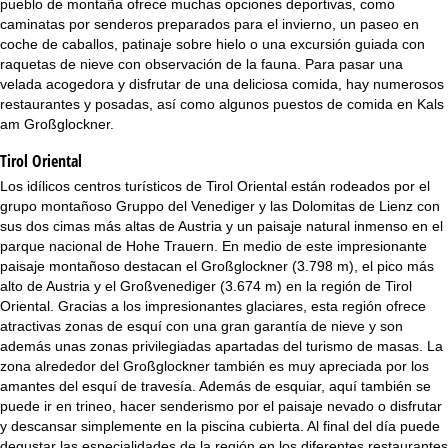
pueblo de montaña ofrece muchas opciones deportivas, como
i
caminatas por senderos preparados para el invierno, un paseo en
coche de caballos, patinaje sobre hielo o una excursión guiada con
n
raquetas de nieve con observación de la fauna. Para pasar una
velada acogedora y disfrutar de una deliciosa comida, hay numerosos
c
restaurantes y posadas, así como algunos puestos de comida en Kals
am Großglockner.
i
Tirol Oriental
p
Los idílicos centros turísticos de Tirol Oriental están rodeados por el
grupo montañoso Gruppo del Venediger y las Dolomitas de Lienz con
a
sus dos cimas más altas de Austria y un paisaje natural inmenso en el
parque nacional de Hohe Trauern. En medio de este impresionante
l
paisaje montañoso destacan el Großglockner (3.798 m), el pico más
alto de Austria y el Großvenediger (3.674 m) en la región de Tirol
Oriental. Gracias a los impresionantes glaciares, esta región ofrece
atractivas zonas de esquí con una gran garantía de nieve y son
además unas zonas privilegiadas apartadas del turismo de masas. La
zona alrededor del Großglockner también es muy apreciada por los
amantes del esquí de travesía. Además de esquiar, aquí también se
puede ir en trineo, hacer senderismo por el paisaje nevado o disfrutar
y descansar simplemente en la piscina cubierta. Al final del día puede
degustar las especialidades de la región en los diferentes restaurantes