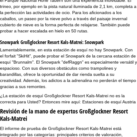
el Parque Nacional Hohe Tauern son una experiencia inolvidable. El
trineo, por ejemplo en la pista natural iluminada de 2,1 km, completa a
la perfección las actividades de ocio. Para los aficionados a los
caballos, un paseo por la nieve polvo a través del paisaje invernal
cubierto de nieve es la forma perfecta de relajarse. También puede
probar a hacer escalada en hielo en 50 rutas.
Snowpark Großglockner Resort Kals-Matrei:
Snowpark
Lamentablemente, en esta estación de esquí no hay Snowpark. Con
el forfait "SkiHit", puede probar el Snowpark de la cercana estación de
esquí "Brunnalm". El Snowpark "defRaggn" es especialmente versátil y
espacioso. Con sus diversos obstáculos como trampolines y
barandillas, ofrece la oportunidad de dar rienda suelta a su
creatividad. Además, los adictos a la adrenalina no perderán el tiempo
gracias a sus remontes.
¿La estación de esquí Großglockner Resort Kals-Matrei no es la
correcta para Usted? Entonces mire aquí:
Estaciones de esquí Austria
Revisión de la mano de expertos Großglockner Resort
Kals-Matrei
El informe de prueba de Großglockner Resort Kals-Matrei está
integrado por las categorías: principales criterios de valoración,