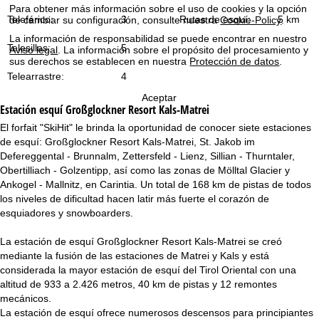
i
Para obtener más información sobre el uso de cookies y la opción
Teleférico:
3
Rutas de esquí:
5 km
de cambiar su configuración, consulte nuestra
Cookie-Policy
.
n
La información de responsabilidad se puede encontrar en nuestro
Telesillas:
5
Aviso legal
. La información sobre el propósito del procesamiento y
sus derechos se establecen en nuestra
Protección de datos
.
c
Telearrastre:
4
i
Aceptar
Estación esquí
Großglockner Resort Kals-Matrei
p
El forfait "SkiHit" le brinda la oportunidad de conocer siete estaciones
de esquí: Großglockner Resort Kals-Matrei, St. Jakob im
a
Defereggental - Brunnalm, Zettersfeld - Lienz, Sillian - Thurntaler,
Obertilliach - Golzentipp, así como las zonas de Mölltal Glacier y
l
Ankogel - Mallnitz, en Carintia. Un total de 168 km de pistas de todos
los niveles de dificultad hacen latir más fuerte el corazón de
esquiadores y snowboarders.
La estación de esquí Großglockner Resort Kals-Matrei se creó
mediante la fusión de las estaciones de Matrei y Kals y está
considerada la mayor estación de esquí del Tirol Oriental con una
altitud de 933 a 2.426 metros, 40 km de pistas y 12 remontes
mecánicos.
La estación de esquí ofrece numerosos descensos para principiantes