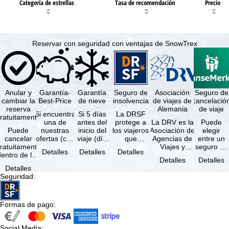
Categoría de estrellas
Tasa de recomendación
Precio
Reservar con seguridad con ventajas de SnowTrex
Anular y
Garantía-
Garantía
Seguro de
Asociación
Seguro de
cambiar la
Best-Price
de nieve
insolvencia
de viajes de
cancelació
reserva
Alemania
de viaje
Si encuentra
Si 5 días
La DRSF
ratuitamente
una de
antes del
protege a
La DRV es la
Puede
Puede
nuestras
inicio del
los viajeros
Asociación de
elegir
cancelar
ofertas (con
viaje (día
que
Agencias de
entre un
ratuitamente
las mismas
de llegada)
reservan un
Viajes y
seguro de
Detalles
Detalles
Detalles
dentro de los
prestaciones
ninguna de
viaje
Turoperadores
anulación
Detalles
Detalles
5 días
incluidas y
las
combinado
más grande
de viaje
Detalles
posteriores a
…
estaciones
o servicios
de Alemania.
(incluido el
Seguridad
:
a reserva, …
…
de viaje …
…
seguro de
…
Formas de pago
:
Social Media
: