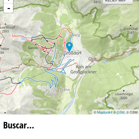
RELIEF MAP
-
©
Maptoolkit
©
OSM
, © OSM
Buscar…