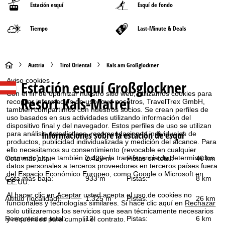
Estación esquí
Esquí de fondo
Tiempo
Last-Minute & Deals
P
Austria
Tirol Oriental
Kals am Großglockner
Aviso cookies
Estación esquí
Großglockner
á
Con el fin de optimizar nuestro sitio web, utilizamos cookies para
Resort Kals-Matrei
recopilar información de uso, que nosotros, TravelTrex GmbH,
g
también compartimos con nuestros socios. Se crean perfiles de
uso basados en sus actividades utilizando información del
dispositivo final y del navegador. Estos perfiles de uso se utilizan
i
Informaciones sobre la estación de esquí
para análisis estadísticos, recomendaciones individuales de
productos, publicidad individualizada y medición del alcance. Para
n
ello necesitamos su consentimiento (revocable en cualquier
momento), que también incluye la transferencia de determinados
Cota más alta:
2.426 m
Pistas en total:
40 km
datos personales a terceros proveedores en terceros países fuera
a
del Espacio Económico Europeo, como Google o Microsoft en
Cota más baja:
933 m
Pistas:
8 km
EE.UU.
p
Al hacer clic en
Aceptar
usted acepta el uso de cookies no
Altitud (localidad):
1.325 m
Pistas:
26 km
funcionales y tecnologías similares. Si hace clic aquí en
Rechazar
r
solo utilizaremos los servicios que sean técnicamente necesarios
Remontes en total:
12
Pistas:
6 km
y requeridos para cumplir el contrato.