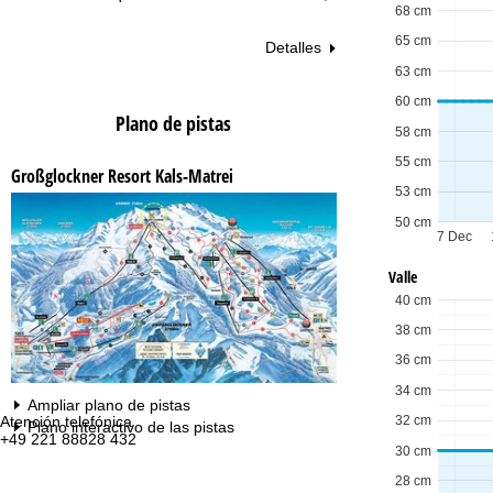
68 cm
65 cm
Detalles
63 cm
60 cm
Plano de pistas
58 cm
55 cm
Großglockner Resort Kals-Matrei
53 cm
50 cm
7 Dec
Valle
40 cm
38 cm
36 cm
34 cm
Ampliar plano de pistas
Atención telefónica
Te
32 cm
Plano interactivo de las pistas
+49 221 88828 432
lu
30 cm
vie
sa
28 cm