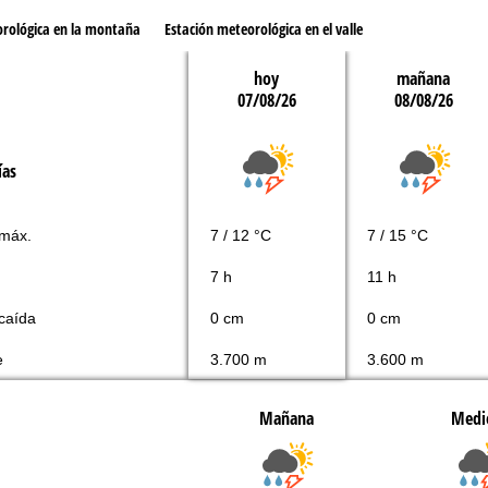
orológica en la montaña
Estación meteorológica en el valle
hoy
mañana
07/08/26
08/08/26
ías
 máx.
7 / 12 °C
7 / 15 °C
7 h
11 h
caída
0 cm
0 cm
e
3.700 m
3.600 m
Mañana
Medi