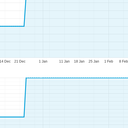
14 Dec
21 Dec
1 Jan
11 Jan
18 Jan
25 Jan
1 Feb
8 Fe
nemos abierto (GMT):
n.-jue.:
09:00 a 17:00
.:
09:00 a 14:00
b.-dom.:
cerrado