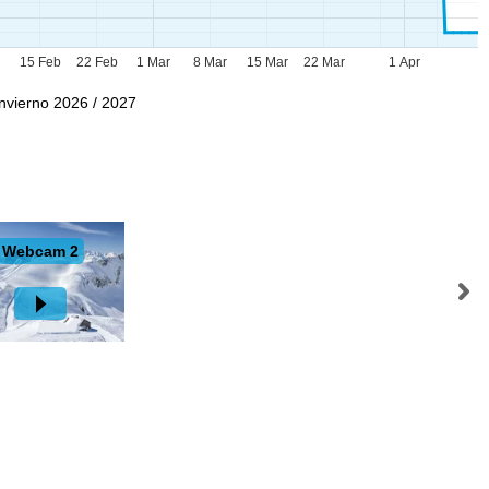
b
15 Feb
22 Feb
1 Mar
8 Mar
15 Mar
22 Mar
1 Apr
Invierno 2026 / 2027