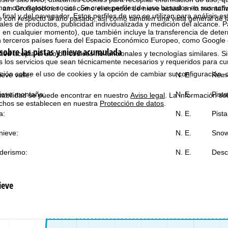
 con nuestros socios. Se crean perfiles de uso basados en sus activ
 am Großglockner , así como el espesor de nieve actual en la montaña 
 final y del navegador. Estos perfiles de uso se utilizan para análisis es
e con respecto al año pasado, así como también una vista general de
les de productos, publicidad individualizada y medición del alcance. P
 en cualquier momento), que también incluye la transferencia de dete
n terceros países fuera del Espacio Económico Europeo, como Google 
sobre las pistas y nieve acumulada
ted acepta el uso de cookies no funcionales y tecnologías similares. Si
s los servicios que sean técnicamente necesarios y requeridos para cum
ión sobre el uso de cookies y la opción de cambiar su configuración, 
eve valle:
N. E.
Remo
ieve montaña:
N. E.
Pista
sabilidad se puede encontrar en nuestro
Aviso legal
. La información so
chos se establecen en nuestra
Protección de datos
.
a:
N. E.
Pista
nieve:
N. E.
Snow
derismo:
N. E.
Desce
ieve