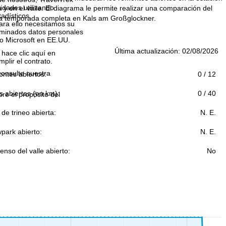
idades utilizando
y en el valle. El diagrama le permite realizar una comparación del
tadísticos,
 la temporada completa en Kals am Großglockner.
ara ello necesitamos su
rminados datos personales
o Microsoft en EE.UU.
Última actualización: 02/08/2026
 hace clic aquí en
plir el contrato.
consulte nuestra
ntes abiertos:
0 / 12
s abiertas (en km):
0 / 40
bre el propósito del
 de trineo abierta:
N. E.
park abierto:
N. E.
nso del valle abierto:
No