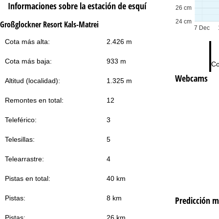
Informaciones sobre la estación de esquí
26 cm
24 cm
Großglockner Resort Kals-Matrei
7 Dec
Cota más alta:
2.426 m
Cota más baja:
933 m
Co
Webcams
Altitud (localidad):
1.325 m
Remontes en total:
12
Teleférico:
3
Telesillas:
5
Telearrastre:
4
Pistas en total:
40 km
Pistas:
8 km
Predicción m
Pistas:
26 km