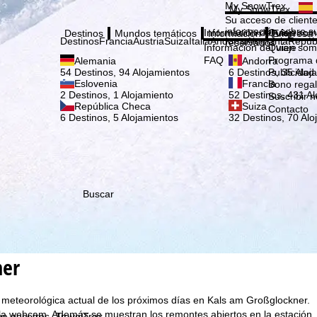
Elige
My SnowTrex
My SnowTrex
Suscribirse
Su acceso de cliente
información sobre su
Información del viaje
Quien som
Destinos
Mundos temáticos
Información
Empresa
Destinos
Francia
Austria
Suiza
Italia
Andorra
Alemania
Repúb
reservados.
Información del viaje
Quien som
FAQ
Programa d
Alemania
Andorra
Publicidad
54 Destinos, 94 Alojamientos
6 Destinos, 35 Aloj
Eslovenia
Francia
Bono rega
2 Destinos, 1 Alojamiento
52 Destinos, 431 Al
Suscribir n
República Checa
Suiza
Contacto
6 Destinos, 5 Alojamientos
32 Destinos, 70 Alo
Buscar
ner
n meteorológica actual de los próximos días en Kals am Großglockner.
 la webcam. Además se muestran los remontes abiertos en la estación
que nosotros, TravelTrex