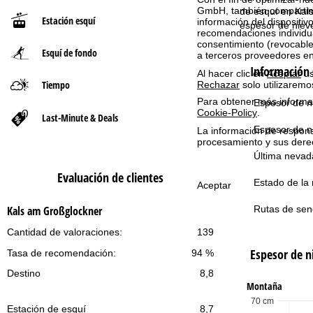
GmbH, también compartimos
de esquí en Kals
Estación esquí
información del dispositivo
n
espesor de niev
recomendaciones individua
consentimiento (revocable
Esquí de fondo
a
a terceros proveedores e
Información 
Al hacer clic en
Aceptar
us
p
Tiempo
Rechazar
solo utilizaremo
Para obtener más informac
Espesor de ni
r
Cookie-Policy
.
Last-Minute & Deals
Espesor de n
La información de respon
i
procesamiento y sus dere
Última nevad
n
Evaluación de clientes
Estado de la 
Aceptar
c
Rutas de sen
Kals am Großglockner
i
Cantidad de valoraciones:
139
Espesor de n
Tasa de recomendación:
94 %
p
Destino
8,8
a
Montaña
70 cm
Estación de esquí
8,7
l