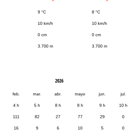
9 °C
8 °C
10 km/h
10 km/h
0 cm
0 cm
3.700 m
3.700 m
2026
feb.
mar.
abr.
mayo
jun.
jul.
4 h
5 h
8 h
8 h
9 h
10 h
111
82
27
77
29
0
16
9
6
10
5
0