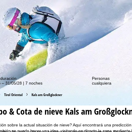
de nuestras promociones!
 duración
Personas
 – 31/05/28 | 7 noches
cualquiera
Tirol Oriental
Kals am Großglockner
o & Cota de nieve Kals am Großglock
ón sobre la actual situación de nieve? Aquí encontrará una predicció
bién se puede hacer una idea, visitando en directo la zona mediante
estro sitio web, utilizamos cookies para recopilar información de uso, 