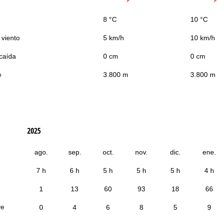
8 °C
10 °C
 viento
5 km/h
10 km/h
caída
0 cm
0 cm
e
3.800 m
3.800 m
2025
ago.
sep.
oct.
nov.
dic.
ene.
7 h
6 h
5 h
5 h
5 h
4 h
1
13
60
93
18
66
ve
0
4
6
8
5
9