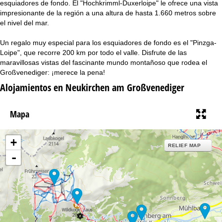
esquiadores de fondo. El "Hochkrimml-Duxerloipe" le ofrece una vista
i
impresionante de la región a una altura de hasta 1.660 metros sobre
el nivel del mar.
n
Un regalo muy especial para los esquiadores de fondo es el "Pinzga-
c
Loipe", que recorre 200 km por todo el valle. Disfrute de las
maravillosas vistas del fascinante mundo montañoso que rodea el
i
Großvenediger: ¡merece la pena!
Alojamientos en Neukirchen am Großvenediger
p
a
Mapa
l
+
RELIEF MAP
-