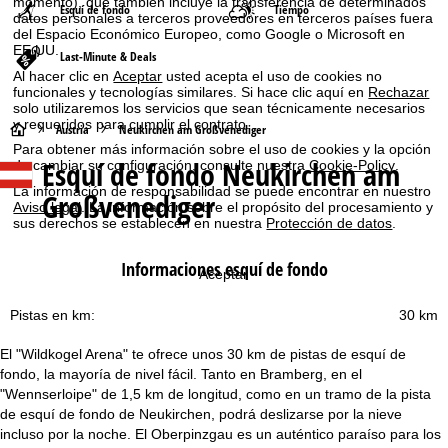
momento), que también incluye la transferencia de determinados
Esquí de fondo
Tiempo
datos personales a terceros proveedores en terceros países fuera
del Espacio Económico Europeo, como Google o Microsoft en
EE.UU.
Last-Minute & Deals
Al hacer clic en
Aceptar
usted acepta el uso de cookies no
funcionales y tecnologías similares. Si hace clic aquí en
Rechazar
solo utilizaremos los servicios que sean técnicamente necesarios
y requeridos para cumplir el contrato.
P
Austria
Neukirchen am Großvenediger
Para obtener más información sobre el uso de cookies y la opción
Esquí de fondo Neukirchen am
de cambiar su configuración, consulte nuestra
Cookie-Policy
.
á
La información de responsabilidad se puede encontrar en nuestro
Großvenediger
Aviso legal
. La información sobre el propósito del procesamiento y
g
sus derechos se establecen en nuestra
Protección de datos
.
i
Informaciones esquí de fondo
Aceptar
n
Pistas en km:
30 km
a
El "Wildkogel Arena" te ofrece unos 30 km de pistas de esquí de
fondo, la mayoría de nivel fácil. Tanto en Bramberg, en el
p
"Wennserloipe" de 1,5 km de longitud, como en un tramo de la pista
de esquí de fondo de Neukirchen, podrá deslizarse por la nieve
r
incluso por la noche. El Oberpinzgau es un auténtico paraíso para los