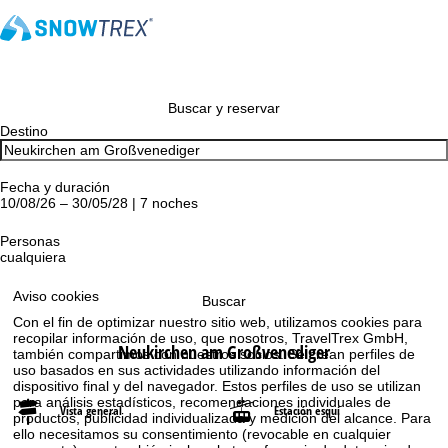
Buscar y reservar
Destino
Fecha y duración
10/08/26 – 30/05/28 | 7 noches
Personas
cualquiera
Aviso cookies
Buscar
Con el fin de optimizar nuestro sitio web, utilizamos cookies para
recopilar información de uso, que nosotros, TravelTrex GmbH,
Neukirchen am Großvenediger
también compartimos con nuestros socios. Se crean perfiles de
uso basados en sus actividades utilizando información del
dispositivo final y del navegador. Estos perfiles de uso se utilizan
para análisis estadísticos, recomendaciones individuales de
Vista general
Estación esquí
productos, publicidad individualizada y medición del alcance. Para
ello necesitamos su consentimiento (revocable en cualquier