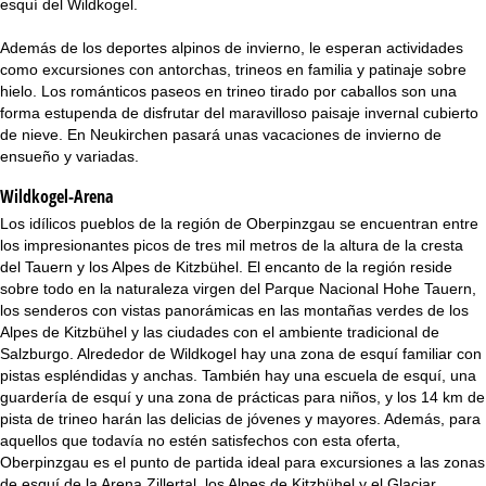
esquí del Wildkogel.
i
Además de los deportes alpinos de invierno, le esperan actividades
n
como excursiones con antorchas, trineos en familia y patinaje sobre
hielo. Los románticos paseos en trineo tirado por caballos son una
c
forma estupenda de disfrutar del maravilloso paisaje invernal cubierto
de nieve. En Neukirchen pasará unas vacaciones de invierno de
i
ensueño y variadas.
p
Wildkogel-Arena
Los idílicos pueblos de la región de Oberpinzgau se encuentran entre
a
los impresionantes picos de tres mil metros de la altura de la cresta
del Tauern y los Alpes de Kitzbühel. El encanto de la región reside
l
sobre todo en la naturaleza virgen del Parque Nacional Hohe Tauern,
los senderos con vistas panorámicas en las montañas verdes de los
Alpes de Kitzbühel y las ciudades con el ambiente tradicional de
Salzburgo. Alrededor de Wildkogel hay una zona de esquí familiar con
pistas espléndidas y anchas. También hay una escuela de esquí, una
guardería de esquí y una zona de prácticas para niños, y los 14 km de
pista de trineo harán las delicias de jóvenes y mayores. Además, para
aquellos que todavía no estén satisfechos con esta oferta,
Oberpinzgau es el punto de partida ideal para excursiones a las zonas
de esquí de la Arena Zillertal, los Alpes de Kitzbühel y el Glaciar