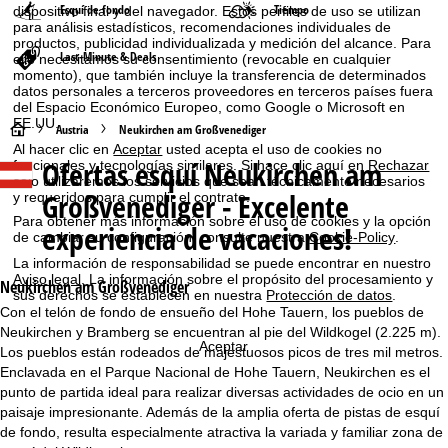
Esquí de fondo
Tiempo
dispositivo final y del navegador. Estos perfiles de uso se utilizan
para análisis estadísticos, recomendaciones individuales de
productos, publicidad individualizada y medición del alcance. Para
Last-Minute & Deals
ello necesitamos su consentimiento (revocable en cualquier
momento), que también incluye la transferencia de determinados
datos personales a terceros proveedores en terceros países fuera
del Espacio Económico Europeo, como Google o Microsoft en
EE.UU.
P
Austria
Neukirchen am Großvenediger
Al hacer clic en
Aceptar
usted acepta el uso de cookies no
Ofertas esquí
Neukirchen am
funcionales y tecnologías similares. Si hace clic aquí en
Rechazar
á
solo utilizaremos los servicios que sean técnicamente necesarios
Großvenediger - Excelente
y requeridos para cumplir el contrato.
g
Para obtener más información sobre el uso de cookies y la opción
experiencia de vacaciones!
de cambiar su configuración, consulte nuestra
Cookie-Policy
.
i
La información de responsabilidad se puede encontrar en nuestro
Aviso legal
. La información sobre el propósito del procesamiento y
Neukirchen am Großvenediger
n
sus derechos se establecen en nuestra
Protección de datos
.
Con el telón de fondo de ensueño del Hohe Tauern, los pueblos de
Neukirchen y Bramberg se encuentran al pie del Wildkogel (2.225 m).
a
Aceptar
Los pueblos están rodeados de majestuosos picos de tres mil metros.
Enclavada en el Parque Nacional de Hohe Tauern, Neukirchen es el
p
punto de partida ideal para realizar diversas actividades de ocio en un
paisaje impresionante. Además de la amplia oferta de pistas de esquí
r
de fondo, resulta especialmente atractiva la variada y familiar zona de