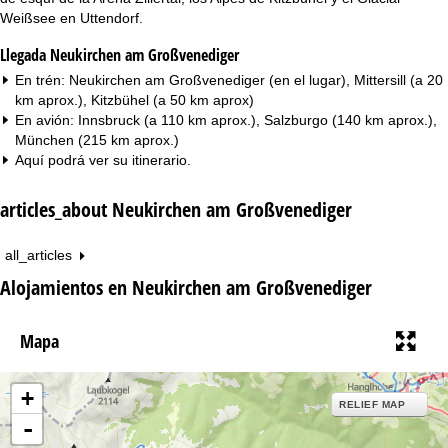
Weißsee en Uttendorf.
Llegada Neukirchen am Großvenediger
En trén: Neukirchen am Großvenediger (en el lugar), Mittersill (a 20
km aprox.), Kitzbühel (a 50 km aprox)
En avión: Innsbruck (a 110 km aprox.), Salzburgo (140 km aprox.),
München (215 km aprox.)
Aquí podrá ver su
itinerario
.
articles_about Neukirchen am Großvenediger
all_articles
Alojamientos en Neukirchen am Großvenediger
Mapa
+
RELIEF MAP
-