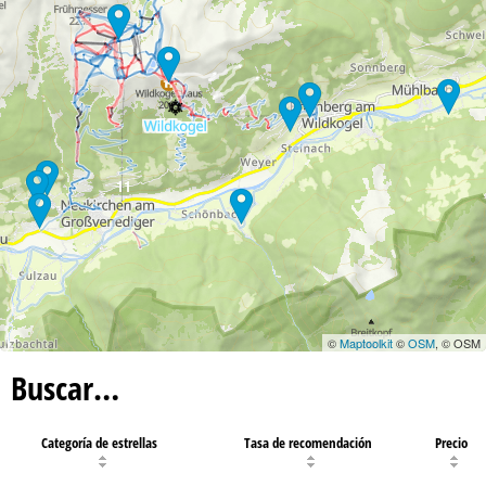
11
©
Maptoolkit
©
OSM
, © OSM
Buscar…
Categoría de estrellas
Tasa de recomendación
Precio