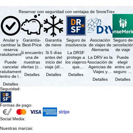
Reservar con seguridad con ventajas de SnowTrex
Anular y
Garantía-
Garantía
Seguro de
Asociación
Seguro de
cambiar la
Best-Price
de nieve
insolvencia
de viajes de
cancelació
reserva
Alemania
de viaje
Si encuentra
Si 5 días
La DRSF
ratuitamente
una de
antes del
protege a
La DRV es la
Puede
Puede
nuestras
inicio del
los viajeros
Asociación de
elegir
cancelar
ofertas (con
viaje (día
que
Agencias de
entre un
ratuitamente
las mismas
de llegada)
reservan un
Viajes y
seguro de
Detalles
Detalles
Detalles
dentro de los
prestaciones
ninguna de
viaje
Turoperadores
anulación
Detalles
Detalles
5 días
incluidas y
las
combinado
más grande
de viaje
Detalles
posteriores a
…
estaciones
o servicios
de Alemania.
(incluido el
Seguridad
:
a reserva, …
…
de viaje …
…
seguro de
…
Formas de pago
:
Social Media
:
Nuestras marcas
: