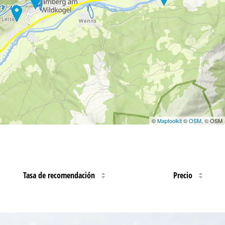
©
Maptoolkit
©
OSM
, © OSM
Tasa de recomendación
Precio