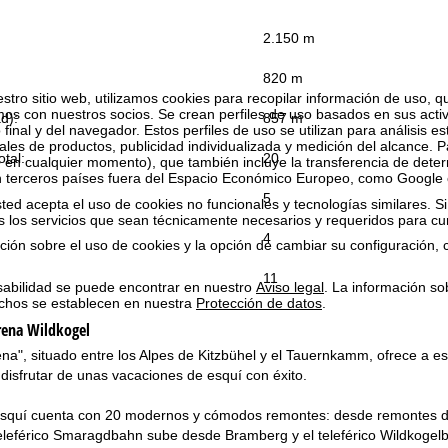
2.150 m
:
820 m
estro sitio web, utilizamos cookies para recopilar información de uso, 
 con nuestros socios. Se crean perfiles de uso basados en sus activ
ad):
857 m
 final y del navegador. Estos perfiles de uso se utilizan para análisis es
les de productos, publicidad individualizada y medición del alcance. P
tal:
20
 en cualquier momento), que también incluye la transferencia de dete
n terceros países fuera del Espacio Económico Europeo, como Google 
5
ted acepta el uso de cookies no funcionales y tecnologías similares. Si
s los servicios que sean técnicamente necesarios y requeridos para cum
4
ión sobre el uso de cookies y la opción de cambiar su configuración, 
11
sabilidad se puede encontrar en nuestro
Aviso legal
. La información so
chos se establecen en nuestra
Protección de datos
.
rena Wildkogel
ena", situado entre los Alpes de Kitzbühel y el Tauernkamm, ofrece a 
disfrutar de unas vacaciones de esquí con éxito.
esquí cuenta con 20 modernos y cómodos remontes: desde remontes de
 teleférico Smaragdbahn sube desde Bramberg y el teleférico Wildkoge