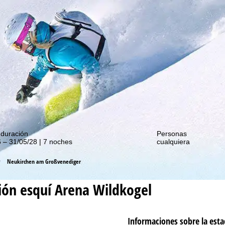
de nuestras promociones!
 duración
Personas
 – 31/05/28 | 7 noches
cualquiera
Neukirchen am Großvenediger
ión esquí
Arena Wildkogel
Informaciones sobre la esta