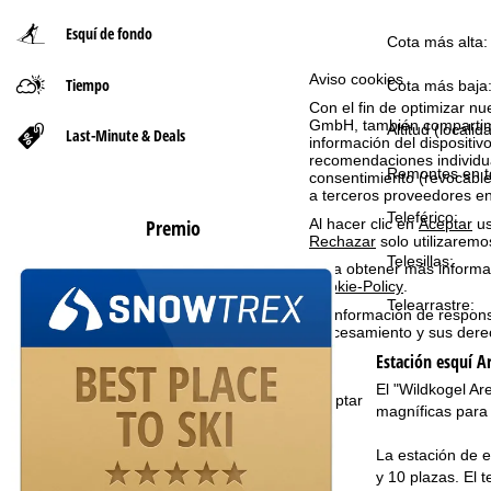
Esquí de fondo
n
Cota más alta:
Aviso cookies
Tiempo
a
Cota más baja
Con el fin de optimizar nu
GmbH, también compartimos
p
Altitud (localid
Last-Minute & Deals
información del dispositivo
recomendaciones individua
Remontes en to
r
consentimiento (revocable
a terceros proveedores e
Teleférico:
i
Premio
Al hacer clic en
Aceptar
us
Rechazar
solo utilizaremo
Telesillas:
n
Para obtener más informac
Cookie-Policy
.
Telearrastre:
c
La información de respon
procesamiento y sus dere
i
Estación esquí
A
El "Wildkogel Ar
p
Aceptar
magníficas para 
a
La estación de 
y 10 plazas. El
l