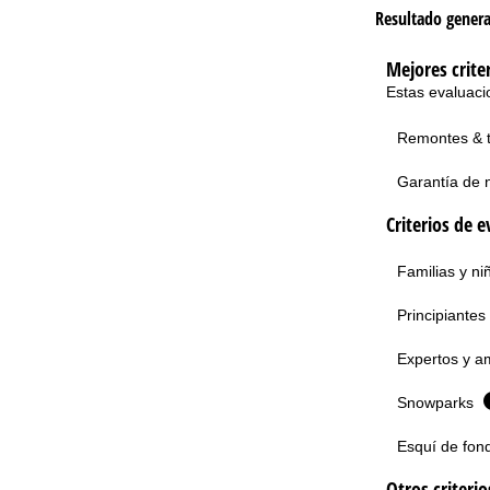
Resultado genera
Mejores crite
Estas evaluaci
Remontes & 
Garantía de 
Criterios de e
Familias y n
Principiantes
Expertos y am
Snowparks
Esquí de fon
Otros criteri