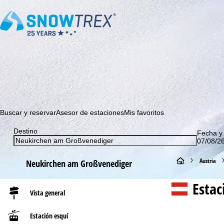
¡Suscríbase a nuestro boletín y sea el primero en enterarse 
Buscar y reservar
Asesor de estaciones
Mis favoritos
Destino
Fecha y
07/08/26
P
Austria
Neukirchen am Großvenediger
á
Estac
Vista general
g
Estación esquí
i