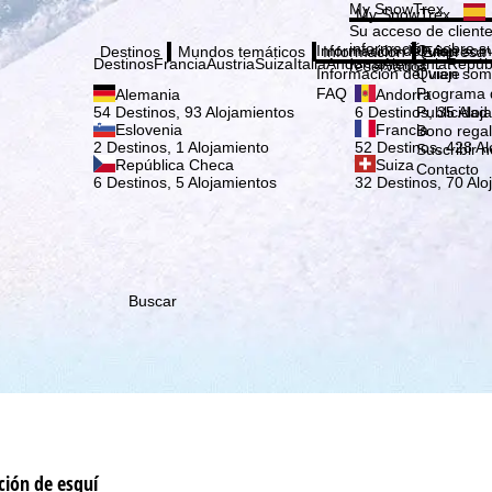
Elige
My SnowTrex
My SnowTrex
Suscribirse
Su acceso de cliente
información sobre su
Información del viaje
Quien som
Destinos
Mundos temáticos
Información
Empresa
Destinos
Francia
Austria
Suiza
Italia
Andorra
Alemania
Repúb
reservados.
Información del viaje
Quien som
FAQ
Programa d
Alemania
Andorra
Publicidad
54 Destinos, 93 Alojamientos
6 Destinos, 35 Aloj
Eslovenia
Francia
Bono rega
2 Destinos, 1 Alojamiento
52 Destinos, 428 Al
Suscribir n
República Checa
Suiza
Contacto
6 Destinos, 5 Alojamientos
32 Destinos, 70 Alo
Buscar
ción de esquí