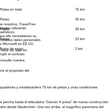
Pistas en total:
75 km
Pistas:
35 km
que nosotros, TravelTrex
idades utilizando
Pistas:
30 km
tadísticos,
ara ello necesitamos su
Pistas:
10 km
rminados datos personales
o Microsoft en EE.UU.
Rutas de esquí:
2 km
 hace clic aquí en
plir el contrato.
consulte nuestra
bre el propósito del
esquiadores y snowboarders 75 km de pistas y unas condiciones
 percha hasta el telecabina "Ganzer X-press" de nueva construcción
lbahn desde Neukirchen. Una vez arriba, el magnífico panorama del