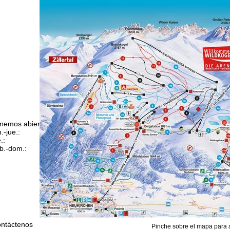
nemos abierto (GMT):
n.-jue.:
09:00 a 17:00
.:
09:00 a 14:00
b.-dom.:
cerrado
Ayuda
ntáctenos
Pinche sobre el mapa para 