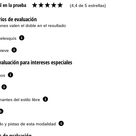
l en la prueba
(4,4 de 5 estrellas)
rios de evaluación
ones valen el doble en el resultado
telesquís
nieve
valuación para intereses especiales
iños
antes del estilo libre
do y pistas de esta modalidad
os de evaluación