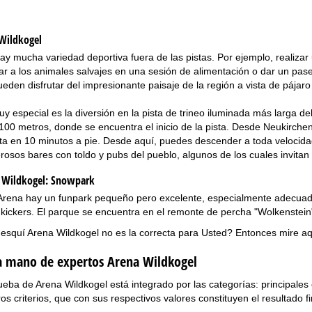
 Wildkogel
y mucha variedad deportiva fuera de las pistas. Por ejemplo, realizar 
ar a los animales salvajes en una sesión de alimentación o dar un pase
eden disfrutar del impresionante paisaje de la región a vista de pájar
y especial es la diversión en la pista de trineo iluminada más larga
2.100 metros, donde se encuentra el inicio de la pista. Desde Neukirch
pista en 10 minutos a pie. Desde aquí, puedes descender a toda velocida
osos bares con toldo y pubs del pueblo, algunos de los cuales invitan 
 Wildkogel:
Snowpark
Arena hay un funpark pequeño pero excelente, especialmente adecuado 
 kickers. El parque se encuentra en el remonte de percha "Wolkenstein
 esquí Arena Wildkogel no es la correcta para Usted? Entonces mire a
la mano de expertos Arena Wildkogel
ueba de Arena Wildkogel está integrado por las categorías: principales c
ros criterios, que con sus respectivos valores constituyen el resultado fi