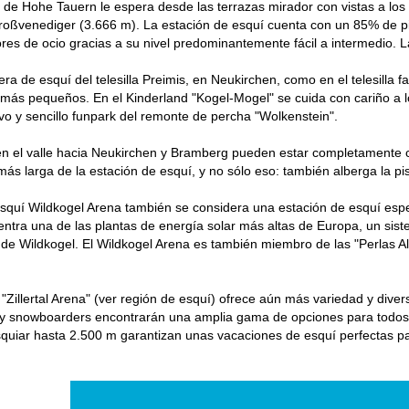
de Hohe Tauern le espera desde las terrazas mirador con vistas a los
roßvenediger (3.666 m). La estación de esquí cuenta con un 85% de pi
res de ocio gracias a su nivel predominantemente fácil a intermedio. L
era de esquí del telesilla Preimis, en Neukirchen, como en el telesilla
 más pequeños. En el Kinderland "Kogel-Mogel" se cuida con cariño a 
vo y sencillo funpark del remonte de percha "Wolkenstein".
 el valle hacia Neukirchen y Bramberg pueden estar completamente cub
ás larga de la estación de esquí, y no sólo eso: también alberga la pi
esquí Wildkogel Arena también se considera una estación de esquí espe
ntra una de las plantas de energía solar más altas de Europa, un sist
 de Wildkogel. El Wildkogel Arena es también miembro de las "Perlas 
 "Zillertal Arena" (ver región de esquí) ofrece aún más variedad y dive
y snowboarders encontrarán una amplia gama de opciones para todos lo
squiar hasta 2.500 m garantizan unas vacaciones de esquí perfectas par