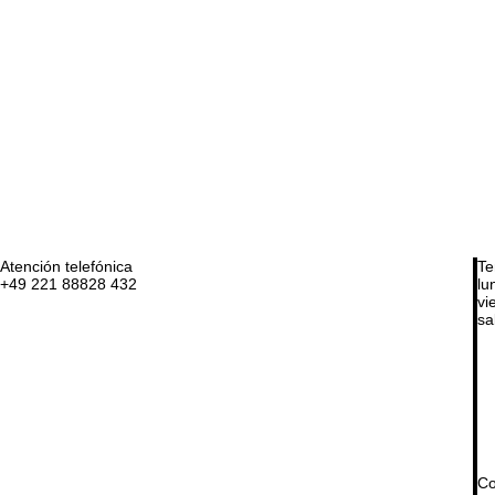
Atención telefónica
Te
+49 221 88828 432
lu
vie
sa
Co