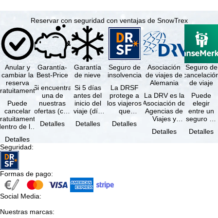
Reservar con seguridad con ventajas de SnowTrex
Anular y
Garantía-
Garantía
Seguro de
Asociación
Seguro de
cambiar la
Best-Price
de nieve
insolvencia
de viajes de
cancelació
reserva
Alemania
de viaje
Si encuentra
Si 5 días
La DRSF
ratuitamente
una de
antes del
protege a
La DRV es la
Puede
Puede
nuestras
inicio del
los viajeros
Asociación de
elegir
cancelar
ofertas (con
viaje (día
que
Agencias de
entre un
ratuitamente
las mismas
de llegada)
reservan un
Viajes y
seguro de
Detalles
Detalles
Detalles
dentro de los
prestaciones
ninguna de
viaje
Turoperadores
anulación
Detalles
Detalles
5 días
incluidas y
las
combinado
más grande
de viaje
Detalles
posteriores a
…
estaciones
o servicios
de Alemania.
(incluido el
Seguridad
:
a reserva, …
…
de viaje …
…
seguro de
…
Formas de pago
:
Social Media
:
Nuestras marcas
: