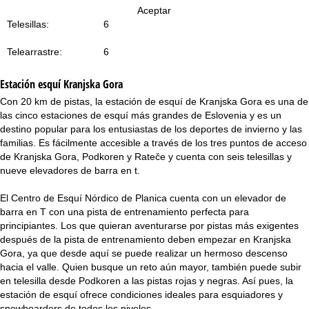
i
Aceptar
Telesillas:
6
n
Telearrastre:
6
c
Estación esquí
Kranjska Gora
i
Con 20 km de pistas, la estación de esquí de Kranjska Gora es una de
las cinco estaciones de esquí más grandes de Eslovenia y es un
p
destino popular para los entusiastas de los deportes de invierno y las
familias. Es fácilmente accesible a través de los tres puntos de acceso
a
de Kranjska Gora, Podkoren y Rateče y cuenta con seis telesillas y
nueve elevadores de barra en t.
l
El Centro de Esquí Nórdico de Planica cuenta con un elevador de
barra en T con una pista de entrenamiento perfecta para
principiantes. Los que quieran aventurarse por pistas más exigentes
después de la pista de entrenamiento deben empezar en Kranjska
Gora, ya que desde aquí se puede realizar un hermoso descenso
hacia el valle. Quien busque un reto aún mayor, también puede subir
en telesilla desde Podkoren a las pistas rojas y negras. Así pues, la
estación de esquí ofrece condiciones ideales para esquiadores y
snowboarders de todos los niveles.