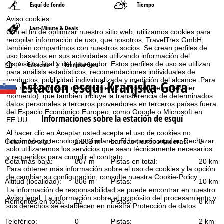
Esquí de fondo
Tiempo
Aviso cookies
Last-Minute & Deals
Con el fin de optimizar nuestro sitio web, utilizamos cookies para
recopilar información de uso, que nosotros, TravelTrex GmbH,
también compartimos con nuestros socios. Se crean perfiles de
uso basados en sus actividades utilizando información del
dispositivo final y del navegador. Estos perfiles de uso se utilizan
P
Eslovenia
Kranjska Gora
para análisis estadísticos, recomendaciones individuales de
productos, publicidad individualizada y medición del alcance. Para
Estación esquí
Kranjska Gora
á
ello necesitamos su consentimiento (revocable en cualquier
momento), que también incluye la transferencia de determinados
datos personales a terceros proveedores en terceros países fuera
g
del Espacio Económico Europeo, como Google o Microsoft en
Informaciones sobre la estación de esquí
EE.UU.
i
Al hacer clic en
Aceptar
usted acepta el uso de cookies no
funcionales y tecnologías similares. Si hace clic aquí en
Rechazar
Cota más alta:
1.282 m
bandas transportadoras:
3
n
solo utilizaremos los servicios que sean técnicamente necesarios
y requeridos para cumplir el contrato.
Cota más baja:
807 m
Pistas en total:
20 km
a
Para obtener más información sobre el uso de cookies y la opción
de cambiar su configuración, consulte nuestra
Cookie-Policy
.
Altitud (localidad):
806 m
Pistas:
10 km
p
La información de responsabilidad se puede encontrar en nuestro
Aviso legal
. La información sobre el propósito del procesamiento y
Remontes en total:
15
Pistas:
8 km
sus derechos se establecen en nuestra
Protección de datos
.
r
Teleférico:
0
Pistas:
2 km