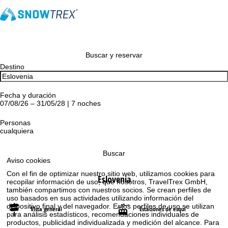
Buscar y reservar
Destino
Fecha y duración
07/08/26 – 31/05/28 | 7 noches
Personas
cualquiera
Buscar
Aviso cookies
Con el fin de optimizar nuestro sitio web, utilizamos cookies para
Eslovenia
recopilar información de uso, que nosotros, TravelTrex GmbH,
también compartimos con nuestros socios. Se crean perfiles de
uso basados en sus actividades utilizando información del
dispositivo final y del navegador. Estos perfiles de uso se utilizan
Vista general
Estaciones de esquí
para análisis estadísticos, recomendaciones individuales de
productos, publicidad individualizada y medición del alcance. Para