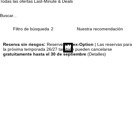
Todas las ofertas Last-Minute & Deals
n
Buscar...
c
Filtro de búsqueda
2
i
Reserva sin riesgos:
Reserve
la Flex-Option
| Las reservas para
la próxima temporada 26/27 también pueden cancelarse
p
gratuitamente hasta el 30 de septiembre
(Detalles)
a
l