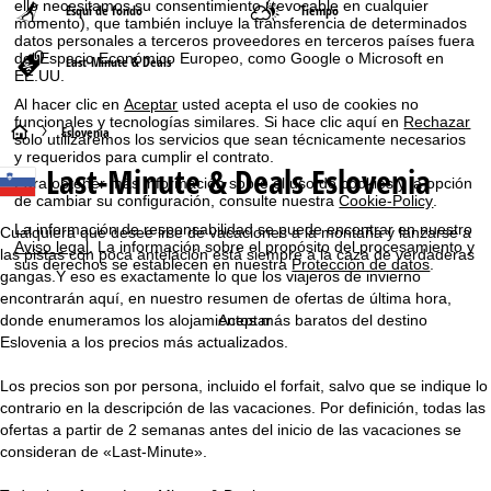
ello necesitamos su consentimiento (revocable en cualquier
Esquí de fondo
Tiempo
momento), que también incluye la transferencia de determinados
datos personales a terceros proveedores en terceros países fuera
del Espacio Económico Europeo, como Google o Microsoft en
Last-Minute & Deals
EE.UU.
Al hacer clic en
Aceptar
usted acepta el uso de cookies no
funcionales y tecnologías similares. Si hace clic aquí en
Rechazar
P
Eslovenia
solo utilizaremos los servicios que sean técnicamente necesarios
y requeridos para cumplir el contrato.
Last-Minute & Deals Eslovenia
á
Para obtener más información sobre el uso de cookies y la opción
de cambiar su configuración, consulte nuestra
Cookie-Policy
.
g
La información de responsabilidad se puede encontrar en nuestro
Cualquiera que desee irse de vacaciones a la montaña y lanzarse a
Aviso legal
. La información sobre el propósito del procesamiento y
las pistas con poca antelación está siempre a la caza de verdaderas
sus derechos se establecen en nuestra
Protección de datos
.
i
gangas.Y eso es exactamente lo que los viajeros de invierno
encontrarán aquí, en nuestro resumen de ofertas de última hora,
n
donde enumeramos los alojamientos más baratos del destino
Aceptar
Eslovenia a los precios más actualizados.
a
Los precios son por persona, incluido el forfait, salvo que se indique lo
p
contrario en la descripción de las vacaciones. Por definición, todas las
ofertas a partir de 2 semanas antes del inicio de las vacaciones se
r
consideran de «Last-Minute».
i