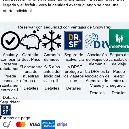
llegada y el forfait - verá la cantidad exacta cuando se cree una
oferta individual.
Reservar con seguridad con ventajas de SnowTrex
Anular y
Garantía-
Garantía
Seguro de
Asociación
Seguro de
cambiar la
Best-Price
de nieve
insolvencia
de viajes de
cancelació
reserva
Alemania
de viaje
Si encuentra
Si 5 días
La DRSF
ratuitamente
una de
antes del
protege a
La DRV es la
Puede
Puede
nuestras
inicio del
los viajeros
Asociación de
elegir
cancelar
ofertas (con
viaje (día
que
Agencias de
entre un
ratuitamente
las mismas
de llegada)
reservan un
Viajes y
seguro de
Detalles
Detalles
Detalles
dentro de los
prestaciones
ninguna de
viaje
Turoperadores
anulación
Detalles
Detalles
5 días
incluidas y
las
combinado
más grande
de viaje
Detalles
posteriores a
…
estaciones
o servicios
de Alemania.
(incluido el
Seguridad
:
a reserva, …
…
de viaje …
…
seguro de
…
Formas de pago
: