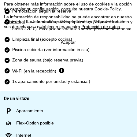
n
Para obtener más información sobre el uso de cookies y la opción
de cambiar su configuración, consulte nuestra
Cookie-Policy
.
Pernoctación según la reserva
c
La información de responsabilidad se puede encontrar en nuestro
Forfait La Joue du Loup & SuperDévoluy
(Valor del forfait
Aviso legal
. La información sobre el propósito del procesamiento y
i
sus derechos se establecen en nuestra
Protección de datos
.
hasta 220 €). Excepciones/detalles véase proceso de reserva.
p
Limpieza final (excepto cocina)
Aceptar
Piscina cubierta (ver información in situ)
a
Zona de sauna (bajo reserva previa)
l
Wi-Fi (en la recepción)
1x aparcamiento por unidad y estancia )
De un vistazo
Aparcamiento
Flex-Option posible
Internet