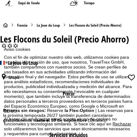
Esquí de fondo
Tiempo
P
Francia
La Joue du Loup
Les Flocons du Soleil (Precio Ahorro)
Les Flocons du Soleil (Precio Ahorro)
á
°°°
Aviso cookies
g
Con el fin de optimizar nuestro sitio web, utilizamos cookies para
La Joue du Loup
recopilar información de uso, que nosotros, TravelTrex GmbH,
i
también compartimos con nuestros socios. Se crean perfiles de
uso basados en sus actividades utilizando información del
n
dispositivo final y del navegador. Estos perfiles de uso se utilizan
Mapa
para análisis estadísticos, recomendaciones individuales de
productos, publicidad individualizada y medición del alcance. Para
a
ello necesitamos su consentimiento (revocable en cualquier
Precio
momento), que también incluye la transferencia de determinados
p
datos personales a terceros proveedores en terceros países fuera
del Espacio Económico Europeo, como Google o Microsoft en
Reserva sin riesgos:
Reserve
la Flex-Option
| Las reservas para
EE.UU.
r
la próxima temporada 26/27 también pueden cancelarse
Al hacer clic en
Aceptar
usted acepta el uso de cookies no
gratuitamente hasta el 30 de septiembre
(Detalles)
funcionales y tecnologías similares. Si hace clic aquí en
Rechazar
i
solo utilizaremos los servicios que sean técnicamente necesarios
Servicios incluidos
y requeridos para cumplir el contrato.