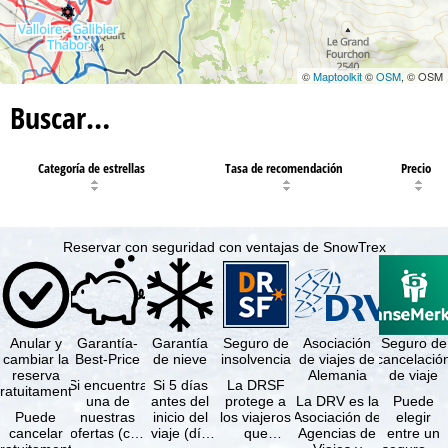
©
Maptoolkit
©
OSM
, © OSM
Buscar…
Categoría de estrellas
Tasa de recomendación
Precio
Reservar con seguridad con ventajas de SnowTrex
Anular y
Garantía-
Garantía
Seguro de
Asociación
Seguro de
cambiar la
Best-Price
de nieve
insolvencia
de viajes de
cancelació
reserva
Alemania
de viaje
Si encuentra
Si 5 días
La DRSF
ratuitamente
una de
antes del
protege a
La DRV es la
Puede
Puede
nuestras
inicio del
los viajeros
Asociación de
elegir
cancelar
ofertas (con
viaje (día
que
Agencias de
entre un