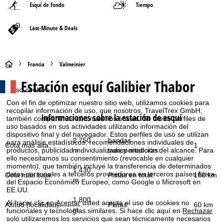
Esquí de fondo
Tiempo
Last-Minute & Deals
P
Francia
Valmeinier
Estación esquí
Galibier Thabor
á
Aviso cookies
Con el fin de optimizar nuestro sitio web, utilizamos cookies para
g
recopilar información de uso, que nosotros, TravelTrex GmbH,
Informaciones sobre la estación de esquí
también compartimos con nuestros socios. Se crean perfiles de
i
uso basados en sus actividades utilizando información del
dispositivo final y del navegador. Estos perfiles de uso se utilizan
2.750
bandas
para análisis estadísticos, recomendaciones individuales de
n
Cota más alta:
1
m
transportadoras:
productos, publicidad individualizada y medición del alcance. Para
ello necesitamos su consentimiento (revocable en cualquier
a
momento), que también incluye la transferencia de determinados
1.430
datos personales a terceros proveedores en terceros países fuera
Cota más baja:
Pistas en total:
160 km
m
del Espacio Económico Europeo, como Google o Microsoft en
p
EE.UU.
1.800
Al hacer clic en
Aceptar
usted acepta el uso de cookies no
Altitud (localidad):
Pistas:
60 km
r
m
funcionales y tecnologías similares. Si hace clic aquí en
Rechazar
solo utilizaremos los servicios que sean técnicamente necesarios