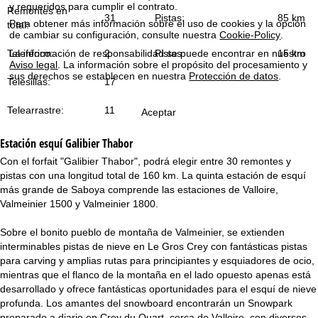
i
y requeridos para cumplir el contrato.
Remontes en
31
Pistas:
85 km
Para obtener más información sobre el uso de cookies y la opción
total:
n
de cambiar su configuración, consulte nuestra
Cookie-Policy
.
Teleférico:
2
Pistas:
15 km
La información de responsabilidad se puede encontrar en nuestro
c
Aviso legal
. La información sobre el propósito del procesamiento y
sus derechos se establecen en nuestra
Protección de datos
.
Telesillas:
17
i
Telearrastre:
11
Aceptar
p
Estación esquí
Galibier Thabor
a
Con el forfait "Galibier Thabor", podrá elegir entre 30 remontes y
pistas con una longitud total de 160 km. La quinta estación de esquí
l
más grande de Saboya comprende las estaciones de Valloire,
Valmeinier 1500 y Valmeinier 1800.
Sobre el bonito pueblo de montaña de Valmeinier, se extienden
interminables pistas de nieve en Le Gros Crey con fantásticas pistas
para carving y amplias rutas para principiantes y esquiadores de ocio,
mientras que el flanco de la montaña en el lado opuesto apenas está
desarrollado y ofrece fantásticas oportunidades para el esquí de nieve
profunda. Los amantes del snowboard encontrarán un Snowpark
preparado a diario en Crey du Quart, cerca de Valloire, con diversos