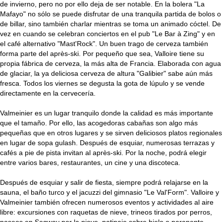
de invierno, pero no por ello deja de ser notable. En la bolera "La
Mafayo" no sólo se puede disfrutar de una tranquila partida de bolos o
de billar, sino también charlar mientras se toma un animado cóctel. De
vez en cuando se celebran conciertos en el pub "Le Bar à Zing" y en
el café alternativo "Mast'Rock". Un buen trago de cerveza también
forma parte del après-ski. Por pequeño que sea, Valloire tiene su
propia fábrica de cerveza, la más alta de Francia. Elaborada con agua
de glaciar, la ya deliciosa cerveza de altura "Galibier" sabe aún más
fresca. Todos los viernes se degusta la gota de lúpulo y se vende
directamente en la cervecería.
Valmeinier es un lugar tranquilo donde la calidad es más importante
que el tamaño. Por ello, las acogedoras cabañas son algo más
pequeñas que en otros lugares y se sirven deliciosos platos regionales
en lugar de sopa gulash. Después de esquiar, numerosas terrazas y
cafés a pie de pista invitan al après-ski. Por la noche, podrá elegir
entre varios bares, restaurantes, un cine y una discoteca.
Después de esquiar y salir de fiesta, siempre podrá relajarse en la
sauna, el baño turco y el jacuzzi del gimnasio "Le Val'Form". Valloire y
Valmeinier también ofrecen numerosos eventos y actividades al aire
libre: excursiones con raquetas de nieve, trineos tirados por perros,
paseos en Segway por la nieve, patinaje sobre hielo o parapente...