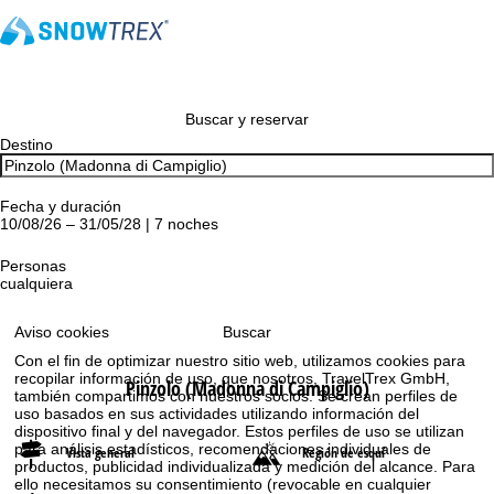
Buscar y reservar
Destino
Fecha y duración
10/08/26 – 31/05/28 | 7 noches
Personas
cualquiera
Buscar
Aviso cookies
Con el fin de optimizar nuestro sitio web, utilizamos cookies para
recopilar información de uso, que nosotros, TravelTrex GmbH,
Pinzolo (Madonna di Campiglio)
también compartimos con nuestros socios. Se crean perfiles de
uso basados en sus actividades utilizando información del
dispositivo final y del navegador. Estos perfiles de uso se utilizan
para análisis estadísticos, recomendaciones individuales de
Vista general
Región de esquí
productos, publicidad individualizada y medición del alcance. Para
ello necesitamos su consentimiento (revocable en cualquier