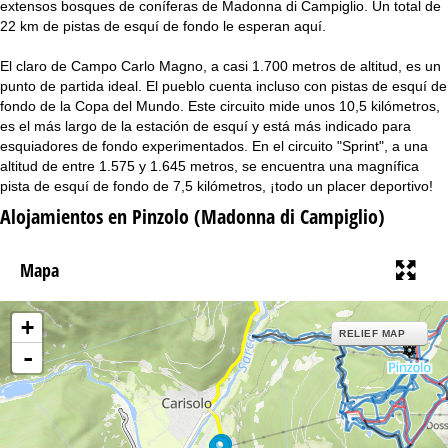
extensos bosques de coníferas de Madonna di Campiglio. Un total de
i
22 km de pistas de esquí de fondo le esperan aquí.
n
El claro de Campo Carlo Magno, a casi 1.700 metros de altitud, es un
punto de partida ideal. El pueblo cuenta incluso con pistas de esquí de
c
fondo de la Copa del Mundo. Este circuito mide unos 10,5 kilómetros,
es el más largo de la estación de esquí y está más indicado para
i
esquiadores de fondo experimentados. En el circuito "Sprint", a una
altitud de entre 1.575 y 1.645 metros, se encuentra una magnífica
p
pista de esquí de fondo de 7,5 kilómetros, ¡todo un placer deportivo!
Alojamientos en Pinzolo (Madonna di Campiglio)
a
l
Mapa
+
RELIEF MAP
-