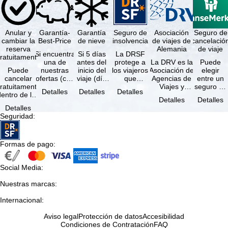
Anular y
Garantía-
Garantía
Seguro de
Asociación
Seguro de
cambiar la
Best-Price
de nieve
insolvencia
de viajes de
cancelació
reserva
Alemania
de viaje
Si encuentra
Si 5 días
La DRSF
ratuitamente
una de
antes del
protege a
La DRV es la
Puede
Puede
nuestras
inicio del
los viajeros
Asociación de
elegir
cancelar
ofertas (con
viaje (día
que
Agencias de
entre un
ratuitamente
las mismas
de llegada)
reservan un
Viajes y
seguro de
Detalles
Detalles
Detalles
dentro de los
prestaciones
ninguna de
viaje
Turoperadores
anulación
Detalles
Detalles
5 días
incluidas y
las
combinado
más grande
de viaje
Detalles
posteriores a
…
estaciones
o servicios
de Alemania.
(incluido el
Seguridad
:
a reserva, …
…
de viaje …
…
seguro de
…
Formas de pago
:
Social Media
:
Nuestras marcas
:
Internacional
:
Aviso legal
Protección de datos
Accesibilidad
Condiciones de Contratación
FAQ