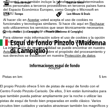
momento), que también incluye la transferencia de determinados
Estación esquí
Esquí de fondo
datos personales a terceros proveedores en terceros países fuera
del Espacio Económico Europeo, como Google o Microsoft en
EE.UU.
Tiempo
Last-Minute & Deals
Al hacer clic en
Aceptar
usted acepta el uso de cookies no
funcionales y tecnologías similares. Si hace clic aquí en
Rechazar
solo utilizaremos los servicios que sean técnicamente necesarios
P
Italia
Campiglio
Pinzolo (Madonna di Campiglio)
y requeridos para cumplir el contrato.
Para obtener más información sobre el uso de cookies y la opción
Esquí de fondo Pinzolo (Madonna
á
de cambiar su configuración, consulte nuestra
Cookie-Policy
.
di Campiglio)
La información de responsabilidad se puede encontrar en nuestro
g
Aviso legal
. La información sobre el propósito del procesamiento y
sus derechos se establecen en nuestra
Protección de datos
.
i
Informaciones esquí de fondo
Aceptar
n
Pistas en km:
5 km
a
El propio Pinzolo ofrece 5 km de pistas de esquí de fondo con el
Centro Fondo Pinzolo-Carisolo. De ellos, 3 km están iluminados para
p
que también pueda patinar ampliamente por la noche o utilizar las
pistas de esquí de fondo bien preparadas en estilo clásico. Varios
r
circuitos bien cuidados y variados atraviesan también los magníficos y