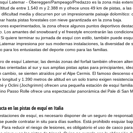
esquí Latemar - Obereggen/Pampeago/Predazzo es la zona más extensa 
ltitud de entre 1.540 m y 2.388 m y ofrece unos 49 km de pistas, a l
e dificultad media y discurren por un impresionante paisaje dolomítico:
r hasta pistas forestales con nieve garantizada en la zona baja.
ores experimentados, la zona ofrece algunos puntos deportivos destac
. Los amantes del snowboard y el freestyle encontrarán las condicion
. Si quiere terminar su jornada de esquí con estilo, también puede esqui
Latemar impresiona por sus modernas instalaciones, la diversidad de su
to para los entusiastas del deporte como para las familias.
o de esquí Latemar, las demás zonas del forfait también ofrecen alte
tas orientadas al sur y sus amplias pistas aptas para principiantes, id
n cambio, se sienten atraídos por el Alpe Cermis. El famoso descenso e
e longitud y 1.390 metros de altitud en un solo tramo exigen resistencia
é y Oclini (Jochgrimm) ofrecen una pequeña estación de esquí familia
lpino Passo Rolle ofrece una espectacular panorámica del Pale di San M
ta en las pistas de esquí en Italia
s estaciones de esquí, es necesario disponer de un seguro de responsabil
e puede contratar in situ para días sueltos. Está prohibido esquiar bajo
 Para reducir el riesgo de lesiones, es obligatorio el uso de casco par