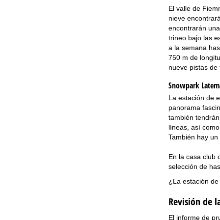
El valle de Fiem
nieve encontrará
encontrarán una 
trineo bajo las 
a la semana hast
750 m de longitu
nueve pistas de 
Snowpark Latem
La estación de 
panorama fascin
también tendrán 
líneas, así como 
También hay un 
En la casa club 
selección de has
¿La estación de
Revisión de 
El informe de pr