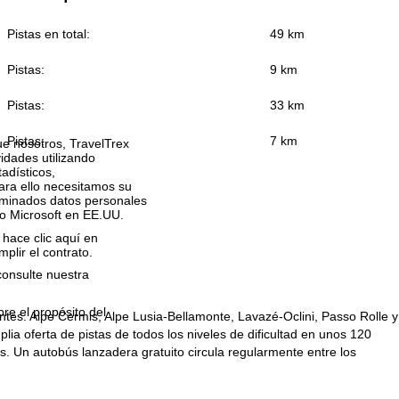
Pistas en total:
49 km
Pistas:
9 km
Pistas:
33 km
Pistas:
7 km
que nosotros, TravelTrex
idades utilizando
tadísticos,
ara ello necesitamos su
rminados datos personales
o Microsoft en EE.UU.
 hace clic aquí en
plir el contrato.
consulte nuestra
bre el propósito del
ntes: Alpe Cermis, Alpe Lusia-Bellamonte, Lavazé-Oclini, Passo Rolle y
ia oferta de pistas de todos los niveles de dificultad en unos 120
s. Un autobús lanzadera gratuito circula regularmente entre los