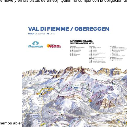
e nieve y en las pistas de trineo). Quien no cumpla con la obligación 
nemos abierto (GMT):