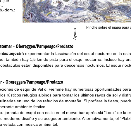
n.-jue.:
09:00 a 17:00
.:
09:00 a 14:00
b.-dom.:
cerrado
Pinche sobre el mapa para 
Ayuda
atemar - Obereggen/Pampeago/Predazzo
ntáctenos
mana podrá experimentar la fascinación del esquí nocturno en la estac
ud, también hay 1,5 km de pista para el esquí nocturno. Incluso hay u
 obstáculos están disponibles para descensos nocturnos. El esquí noctur
ar - Obereggen/Pampeago/Predazzo
taciones de esquí de Val di Fiemme hay numerosas oportunidades para
los rústicos refugios alpinos para tomar los últimos rayos de sol y dis
ulinarias en uno de los refugios de montaña. Si prefiere la fiesta, pu
berante ambiente festivo.
u jornada de esquí con estilo en el nuevo bar après-ski "Loox" de la e
u moderno diseño y su acogedor ambiente. Alternativamente, el "Platzl 
a velada con música ambiental.