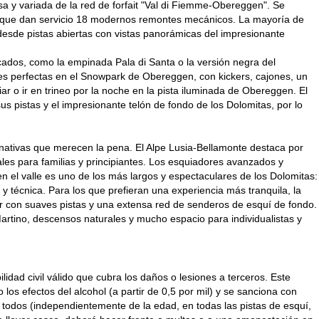
y variada de la red de forfait "Val di Fiemme-Obereggen". Se
as que dan servicio 18 modernos remontes mecánicos. La mayoría de
 desde pistas abiertas con vistas panorámicas del impresionante
ados, como la empinada Pala di Santa o la versión negra del
es perfectas en el Snowpark de Obereggen, con kickers, cajones, un
ar o ir en trineo por la noche en la pista iluminada de Obereggen. El
s pistas y el impresionante telón de fondo de los Dolomitas, por lo
rnativas que merecen la pena. El Alpe Lusia-Bellamonte destaca por
eales para familias y principiantes. Los esquiadores avanzados y
n el valle es uno de los más largos y espectaculares de los Dolomitas:
 y técnica. Para los que prefieran una experiencia más tranquila, la
r con suaves pistas y una extensa red de senderos de esquí de fondo.
artino, descensos naturales y mucho espacio para individualistas y
idad civil válido que cubra los daños o lesiones a terceros. Este
 los efectos del alcohol (a partir de 0,5 por mil) y se sanciona con
a todos (independientemente de la edad, en todas las pistas de esquí,