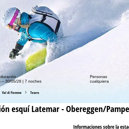
de nuestras promociones!
 duración
Personas
 – 30/05/28 | 7 noches
cualquiera
Val di Fiemme
Tesero
ión esquí
Latemar - Obereggen/Pampe
Informaciones sobre la esta