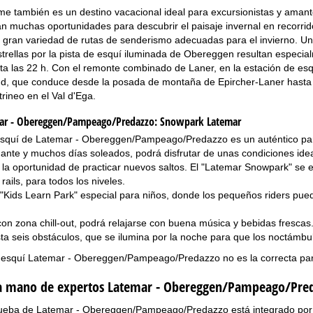
me también es un destino vacacional ideal para excursionistas y amant
n muchas oportunidades para descubrir el paisaje invernal en recorrido
gran variedad de rutas de senderismo adecuadas para el invierno. Una
estrellas por la pista de esquí iluminada de Obereggen resultan especial
a las 22 h. Con el remonte combinado de Laner, en la estación de esquí
d, que conduce desde la posada de montaña de Epircher-Laner hasta la 
trineo en el Val d'Ega.
ar - Obereggen/Pampeago/Predazzo:
Snowpark Latemar
esquí de Latemar - Obereggen/Pampeago/Predazzo es un auténtico paraí
ante y muchos días soleados, podrá disfrutar de unas condiciones ide
la oportunidad de practicar nuevos saltos. El "Latemar Snowpark" se e
rails, para todos los niveles.
"Kids Learn Park" especial para niños, donde los pequeños riders pue
con zona chill-out, podrá relajarse con buena música y bebidas fresca
ta seis obstáculos, que se ilumina por la noche para que los noctámbu
 esquí Latemar - Obereggen/Pampeago/Predazzo no es la correcta pa
la mano de expertos Latemar - Obereggen/Pampeago/Pre
ueba de Latemar - Obereggen/Pampeago/Predazzo está integrado por las 