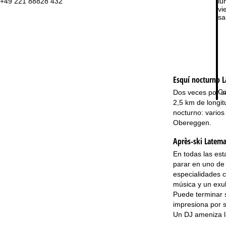
+49 221 88828 432
lu
vie
sa
Esquí nocturno
L
Co
Dos veces por se
2,5 km de longit
nocturno: varios
Obereggen.
Après-ski Latem
En todas las es
parar en uno de 
especialidades c
música y un exu
Puede terminar s
impresiona por s
Un DJ ameniza l