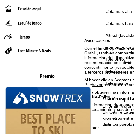
Estación esquí
n
Cota más alta:
Esquí de fondo
a
Cota más baja
p
Altitud (localid
Tiempo
Aviso cookies
Remontes en to
r
Con el fin de optimizar nu
Last-Minute & Deals
GmbH, también compartimos
información del dispositivo
Teleférico:
i
recomendaciones individua
consentimiento (revocable
Telesillas:
n
a terceros proveedores e
Premio
Al hacer clic en
Aceptar
us
Telearrastre:
c
Rechazar
solo utilizaremo
Para obtener más informac
i
Cookie-Policy
.
Estación esquí
L
La información de respon
El forfait "Val 
p
procesamiento y sus dere
Ski Centre Latem
kilómetros entre
a
distintos pueblos
Aceptar
l