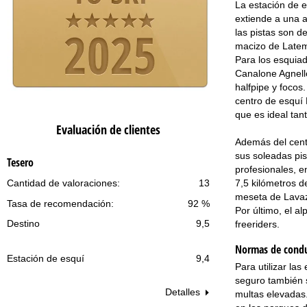
La estación de 
extiende a una a
las pistas son d
macizo de Latema
Para los esquiad
Canalone Agnello
halfpipe y focos
centro de esquí 
que es ideal tan
Evaluación de clientes
Además del centr
sus soleadas pis
Tesero
profesionales, e
7,5 kilómetros d
Cantidad de valoraciones:
13
meseta de Lavaz
Tasa de recomendación:
92 %
Por último, el a
Destino
9,5
freeriders.
Normas de conduc
Estación de esquí
9,4
Para utilizar la
seguro también s
Detalles
multas elevadas.