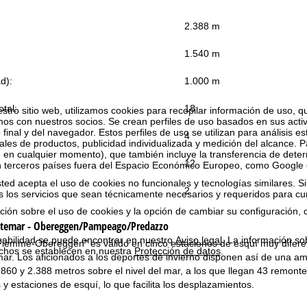
2.388 m
:
1.540 m
ad):
1.000 m
tal:
18
estro sitio web, utilizamos cookies para recopilar información de uso, 
 con nuestros socios. Se crean perfiles de uso basados en sus activ
 final y del navegador. Estos perfiles de uso se utilizan para análisis es
4
les de productos, publicidad individualizada y medición del alcance. P
 en cualquier momento), que también incluye la transferencia de dete
12
n terceros países fuera del Espacio Económico Europeo, como Google 
ted acepta el uso de cookies no funcionales y tecnologías similares. Si
2
s los servicios que sean técnicamente necesarios y requeridos para cum
ión sobre el uso de cookies y la opción de cambiar su configuración, 
atemar - Obereggen/Pampeago/Predazzo
sabilidad se puede encontrar en nuestro
Aviso legal
. La información so
di Fiemme-Obereggen" es válido en cinco estaciones de esquí muy difere
chos se establecen en nuestra
Protección de datos
.
ar. Los aficionados a los deportes de invierno disponen así de una ampl
 860 y 2.388 metros sobre el nivel del mar, a los que llegan 43 remonte
 y estaciones de esquí, lo que facilita los desplazamientos.