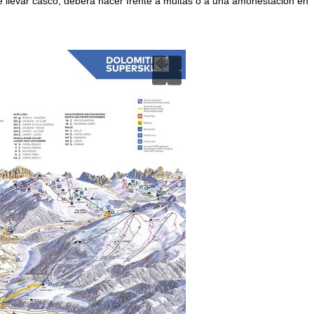
de llevar casco, deberá hacer frente a multas o a una amonestación en