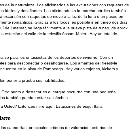
es de la naturaleza. Los aficionados a las excursiones con raquetas de
s fáciles y desafiantes. Los aficionados a la marcha nórdica también
 excursión con raquetas de nieve a la luz de la luna o un paseo en
mente románticos. Gracias a los focos, es posible ir en trineo dos días
 de Latemar, se llega fácilmente a la nueva pista de trineo, de aprox.
estación del valle de la telesilla Absam-Maierl. Hay un total de
so para los entusiastas de los deportes de invierno. Con un
ales para desconectar o desahogarse. Los amantes del freestyle
ncuentra en la pista de Pampeago. Hay varios cajones, kickers y
den poner a prueba sus habilidades.
s. Otro punto a destacar es el parque nocturno con una pequeña
los también puedan estar satisfechos.
ra Usted? Entonces mire aquí:
Estaciones de esquí Italia
dazzo
categorías: principales criterios de valoración, criterios de