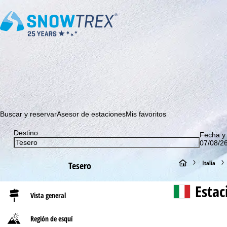
¡Suscríbase a nuestro boletín y sea el primero en enterarse 
Buscar y reservar
Asesor de estaciones
Mis favoritos
Destino
Fecha y
07/08/26
P
Italia
Tesero
á
Estac
Vista general
g
Región de esquí
i