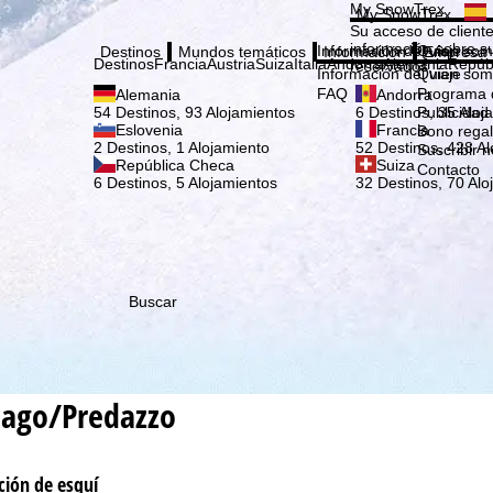
Elige
My SnowTrex
My SnowTrex
Suscribirse
Su acceso de cliente
información sobre su
Información del viaje
Quien som
Destinos
Mundos temáticos
Información
Empresa
Destinos
Francia
Austria
Suiza
Italia
Andorra
Alemania
Repúb
reservados.
Información del viaje
Quien som
FAQ
Programa d
Alemania
Andorra
Publicidad
54 Destinos, 93 Alojamientos
6 Destinos, 35 Aloj
Eslovenia
Francia
Bono rega
2 Destinos, 1 Alojamiento
52 Destinos, 428 Al
Suscribir n
República Checa
Suiza
Contacto
6 Destinos, 5 Alojamientos
32 Destinos, 70 Alo
Buscar
ago/Predazzo
ción de esquí