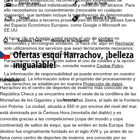
Estación esquí
Esquí de fondo
productos, publicidad individualizada y medición del alcance. Para
ello necesitamos su consentimiento (revocable en cualquier
momento), que también incluye la transferencia de determinados
Tiempo
Last-Minute & Deals
datos personales a terceros proveedores en terceros países fuera
del Espacio Económico Europeo, como Google o Microsoft en
EE.UU.
Al hacer clic en
Aceptar
usted acepta el uso de cookies no
P
República Checa
Montañas de los Gigantes
Harrachov
funcionales y tecnologías similares. Si hace clic aquí en
Rechazar
solo utilizaremos los servicios que sean técnicamente necesarios
Ofertas esquí
Harrachov, ¡belleza
á
y requeridos para cumplir el contrato.
inigualable!
Para obtener más información sobre el uso de cookies y la opción
g
de cambiar su configuración, consulte nuestra
Cookie-Policy
.
La información de responsabilidad se puede encontrar en nuestro
i
Harrachov
Aviso legal
. La información sobre el propósito del procesamiento y
sus derechos se establecen en nuestra
Protección de datos
.
Harrachov es el centro de deportes de invierno más conocido de la
n
República Checa y se encuentra entre el oeste de la cordillera de las
Aceptar
Montañas de los Gigantes y las montañas Jizera, al lado de la frontera
a
con Polonia. La ciudad, situada a 650 m por encima del nivel del mar,
está dominada por la Čertova Hora (montaña del diablo) y es
p
conocida gracias a las competiciones (copa del mundo y copa
continental) de saltos de esquí, que se emiten en toda Europa. Este
r
destino fue originalmente fundado en el siglo XVII y, ya antes de su
fama como centro de deportes de invierno, era conocido por su