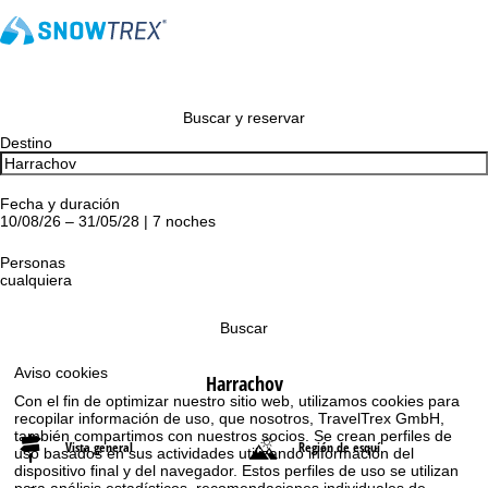
Buscar y reservar
Destino
Fecha y duración
10/08/26 – 31/05/28 | 7 noches
Personas
cualquiera
Buscar
Aviso cookies
Harrachov
Con el fin de optimizar nuestro sitio web, utilizamos cookies para
recopilar información de uso, que nosotros, TravelTrex GmbH,
también compartimos con nuestros socios. Se crean perfiles de
Vista general
Región de esquí
uso basados en sus actividades utilizando información del
dispositivo final y del navegador. Estos perfiles de uso se utilizan
para análisis estadísticos, recomendaciones individuales de