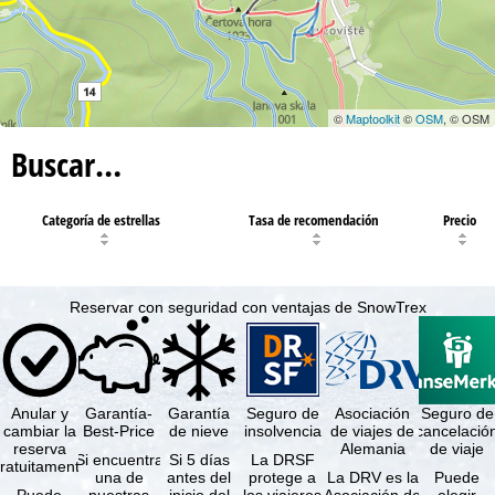
©
Maptoolkit
©
OSM
, © OSM
Buscar…
Categoría de estrellas
Tasa de recomendación
Precio
Reservar con seguridad con ventajas de SnowTrex
Anular y
Garantía-
Garantía
Seguro de
Asociación
Seguro de
cambiar la
Best-Price
de nieve
insolvencia
de viajes de
cancelació
reserva
Alemania
de viaje
Si encuentra
Si 5 días
La DRSF
ratuitamente
una de
antes del
protege a
La DRV es la
Puede