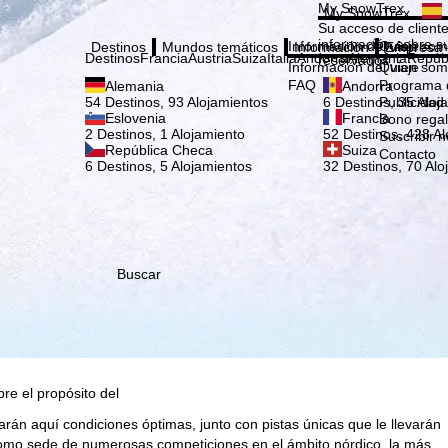
Elige
My SnowTrex
My SnowTrex
Suscribirse
Su acceso de cliente
información sobre su
Información del viaje
Quien som
Destinos
Mundos temáticos
Información
Empresa
Destinos
Francia
Austria
Suiza
Italia
Andorra
Alemania
Repúb
reservados.
Información del viaje
Quien som
FAQ
Programa d
Alemania
Andorra
Publicidad
54 Destinos, 93 Alojamientos
6 Destinos, 35 Aloj
Eslovenia
Francia
Bono rega
2 Destinos, 1 Alojamiento
52 Destinos, 428 Al
Suscribir n
República Checa
Suiza
Contacto
6 Destinos, 5 Alojamientos
32 Destinos, 70 Alo
que nosotros, TravelTrex
idades utilizando
tadísticos,
ara ello necesitamos su
rminados datos personales
Buscar
o Microsoft en EE.UU.
 hace clic aquí en
plir el contrato.
consulte nuestra
bre el propósito del
rán aquí condiciones óptimas, junto con pistas únicas que le llevarán
como sede de numerosas competiciones en el ámbito nórdico, la más