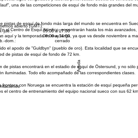
lauf", una de las competiciones de esquí de fondo más grandes del mu
e pistas de esquí de fondo más larga del mundo se encuentra en Sueci
nemos abierto (GMT):
En el Centro de Esquí Nórdico, encontrarán hasta los más avanzados, l
n.-jue.:
09:00 a 17:00
n aquí y la temporada es muy larga, ya que va desde noviembre a ma
.:
09:00 a 14:00
b.-dom.:
cerrado
do el apodo de "Guldbyn" (pueblo de oro). Esta localidad que se encue
ed de pistas de esquí de fondo de 72 km.
Ayuda
m de pistas encontrará en el estadio de esquí de Östersund, y no sólo 
én iluminadas. Todo ello acompañado de las correspondientes clases.
 frontera con Noruega se encuentra la estación de esquí pequeña pero 
ntáctenos
es el centro de entrenamiento del equipo nacional sueco con sus 62 km 