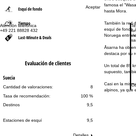
famosa el "Wasa
Aceptar
Esquí de fondo
n
hasta Mora.
Tiempo
También la red d
a
Atención telefónica
Te
esquí de fondo. 
+49 221 88828 432
lu
Noruega entrena
vie
p
Last-Minute & Deals
sa
Åsarna ha obteni
r
destaca por su r
i
Evaluación de clientes
Un total de 89 k
supuesto, tambi
n
Suecia
Casi en la misma
Co
c
Cantidad de valoraciones:
8
alpinos, ya que 
Tasa de recomendación:
100 %
i
Destinos
9,5
p
Estaciones de esquí
9,5
a
Detalles
l