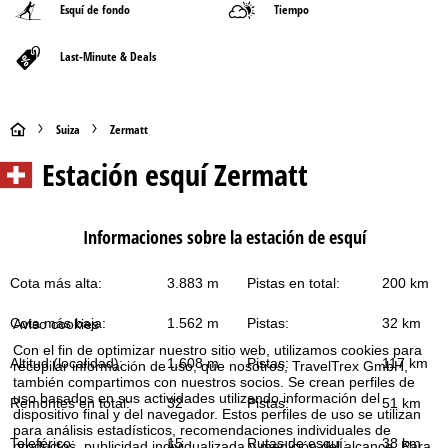
Esquí de fondo
Tiempo
Last-Minute & Deals
P
Suiza
Zermatt
Estación esquí
Zermatt
á
g
Informaciones sobre la estación de esquí
i
Cota más alta:
3.883 m
Pistas en total:
200 km
n
Cota más baja:
1.562 m
Pistas:
32 km
Aviso cookies
a
Con el fin de optimizar nuestro sitio web, utilizamos cookies para
Altitud (localidad):
1.608 m
Pistas:
117 km
recopilar información de uso, que nosotros, TravelTrex GmbH,
p
también compartimos con nuestros socios. Se crean perfiles de
uso basados en sus actividades utilizando información del
Remontes en total:
32
Pistas:
51 km
dispositivo final y del navegador. Estos perfiles de uso se utilizan
r
para análisis estadísticos, recomendaciones individuales de
Teleférico:
15
Rutas de esquí:
38 km
productos, publicidad individualizada y medición del alcance. Para