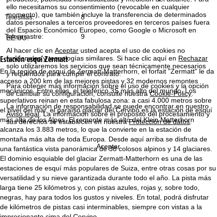
i
ello necesitamos su consentimiento (revocable en cualquier
momento), que también incluye la transferencia de determinados
Telesillas:
8
datos personales a terceros proveedores en terceros países fuera
n
del Espacio Económico Europeo, como Google o Microsoft en
Telearrastre:
9
EE.UU.
c
Al hacer clic en
Aceptar
usted acepta el uso de cookies no
Estación esquí
Zermatt
funcionales y tecnologías similares. Si hace clic aquí en
Rechazar
i
solo utilizaremos los servicios que sean técnicamente necesarios
En la región de esquí de Zermatt-Matterhorn, el forfait "Zermatt" le da
y requeridos para cumplir el contrato.
acceso a 200 km de las mejores pistas y 32 modernos remontes
p
Para obtener más información sobre el uso de cookies y la opción
mecánicos. Entre ellos, el teleférico 3S más alto del mundo. Los
de cambiar su configuración, consulte nuestra
Cookie-Policy
.
superlativos reinan en esta fabulosa zona: a casi 4.000 metros sobre
a
La información de responsabilidad se puede encontrar en nuestro
el nivel del mar, el paraíso glaciar del Cervino es la estación de esquí
Aviso legal
. La información sobre el propósito del procesamiento y
más alta de los Alpes. El remonte más alto del Klein Matterhorn
sus derechos se establecen en nuestra
Protección de datos
.
l
alcanza los 3.883 metros, lo que la convierte en la estación de
montaña más alta de toda Europa. Desde aquí arriba se disfruta de
Aceptar
una fantástica vista panorámica de 38 colosos alpinos y 14 glaciares.
El dominio esquiable del glaciar Zermatt-Matterhorn es una de las
estaciones de esquí más populares de Suiza, entre otras cosas por su
versatilidad y su nieve garantizada durante todo el año. La pista más
larga tiene 25 kilómetros y, con pistas azules, rojas y, sobre todo,
negras, hay para todos los gustos y niveles. En total, podrá disfrutar
de kilómetros de pistas casi interminables, siempre con vistas a la
impresionante cima del Cervino.