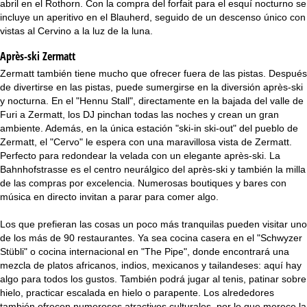
abril en el Rothorn. Con la compra del forfait para el esquí nocturno se
incluye un aperitivo en el Blauherd, seguido de un descenso único con
vistas al Cervino a la luz de la luna.
Après-ski Zermatt
Zermatt también tiene mucho que ofrecer fuera de las pistas. Después
de divertirse en las pistas, puede sumergirse en la diversión après-ski
y nocturna. En el "Hennu Stall", directamente en la bajada del valle de
Furi a Zermatt, los DJ pinchan todas las noches y crean un gran
ambiente. Además, en la única estación "ski-in ski-out" del pueblo de
Zermatt, el "Cervo" le espera con una maravillosa vista de Zermatt.
Perfecto para redondear la velada con un elegante après-ski. La
Bahnhofstrasse es el centro neurálgico del après-ski y también la milla
de las compras por excelencia. Numerosas boutiques y bares con
música en directo invitan a parar para comer algo.
Los que prefieran las cosas un poco más tranquilas pueden visitar uno
de los más de 90 restaurantes. Ya sea cocina casera en el "Schwyzer
Stübli" o cocina internacional en "The Pipe", donde encontrará una
mezcla de platos africanos, indios, mexicanos y tailandeses: aquí hay
algo para todos los gustos. También podrá jugar al tenis, patinar sobre
hielo, practicar escalada en hielo o parapente. Los alrededores
también ofrecen numerosos atractivos culturales, por lo que merece la