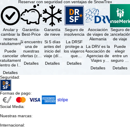
Reservar con seguridad con ventajas de SnowTrex
Anular y
Garantía-
Garantía
Seguro de
Asociación
Seguro de
cambiar la
Best-Price
de nieve
insolvencia
de viajes de
cancelació
reserva
Alemania
de viaje
Si encuentra
Si 5 días
La DRSF
ratuitamente
una de
antes del
protege a
La DRV es la
Puede
Puede
nuestras
inicio del
los viajeros
Asociación de
elegir
cancelar
ofertas (con
viaje (día
que
Agencias de
entre un
ratuitamente
las mismas
de llegada)
reservan un
Viajes y
seguro de
Detalles
Detalles
Detalles
dentro de los
prestaciones
ninguna de
viaje
Turoperadores
anulación
Detalles
Detalles
5 días
incluidas y
las
combinado
más grande
de viaje
Detalles
posteriores a
…
estaciones
o servicios
de Alemania.
(incluido el
Seguridad
:
a reserva, …
…
de viaje …
…
seguro de
…
Formas de pago
:
Social Media
:
Nuestras marcas
:
Internacional
: