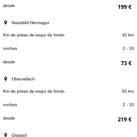
199 €
Nassfeld-Hermagor
42 km
2 - 10
73 €
Obervellach
55 km
2 - 10
219 €
Ossiach