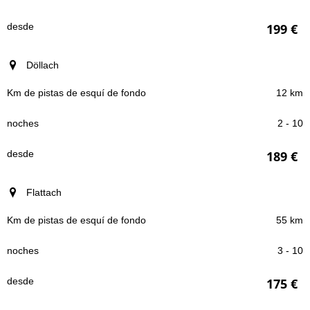
noches
199 €
desde
Döllach
12 km
2 - 10
189 €
Flattach
55 km
3 - 10
175 €