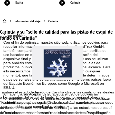
Estiria
Carintia
P
Información del viaje
Carintia
Carintia y su "sello de calidad para las pistas de esquí de
á
Aviso cookies
fondo en Carintia"
g
Con el fin de optimizar nuestro sitio web, utilizamos cookies para
recopilar información de uso, que nosotros, TravelTrex GmbH,
también compartimos con nuestros socios. Se crean perfiles de
i
uso basados en sus actividades utilizando información del
dispositivo final y del navegador. Estos perfiles de uso se utilizan
n
para análisis estadísticos, recomendaciones individuales de
productos, publicidad individualizada y medición del alcance. Para
ello necesitamos su consentimiento (revocable en cualquier
a
momento), que también incluye la transferencia de determinados
datos personales a terceros proveedores en terceros países fuera
del Espacio Económico Europeo, como Google o Microsoft en
p
EE.UU.
También el estado federado de Carintia ofrece las condiciones ideales
Al hacer clic en
Aceptar
usted acepta el uso de cookies no
r
a los amantes del esquí de fondo. El gobierno regional otorga el
funcionales y tecnologías similares. Si hace clic aquí en
Rechazar
"Kärntner Loipengütesiegel" ("Sello de calidad para las pistas de esquí
solo utilizaremos los servicios que sean técnicamente necesarios
i
y requeridos para cumplir el contrato.
de fondo del estado federado de Carintia") a las estaciones de esquí
de fondo que cumplen con los requisitos necesarios. Para ello, se
Para obtener más información sobre el uso de cookies y la opción