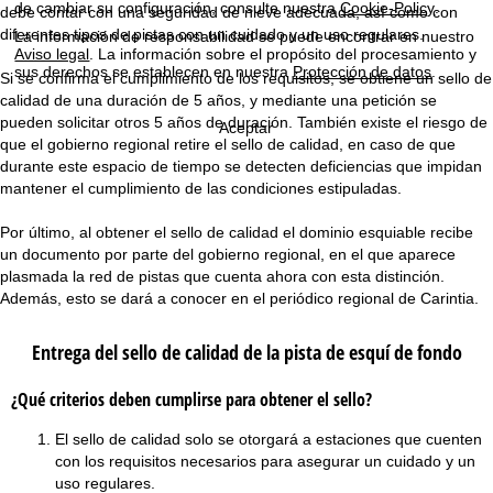
n
de cambiar su configuración, consulte nuestra
Cookie-Policy
.
debe contar con una seguridad de nieve adecuada, así como con
diferentes tipos de pistas con un cuidado y un uso regulares.
La información de responsabilidad se puede encontrar en nuestro
c
Aviso legal
. La información sobre el propósito del procesamiento y
sus derechos se establecen en nuestra
Protección de datos
.
Si se confirma el cumplimiento de los requisitos, se obtiene un sello de
i
calidad de una duración de 5 años, y mediante una petición se
pueden solicitar otros 5 años de duración. También existe el riesgo de
Aceptar
p
que el gobierno regional retire el sello de calidad, en caso de que
durante este espacio de tiempo se detecten deficiencias que impidan
a
mantener el cumplimiento de las condiciones estipuladas.
l
Por último, al obtener el sello de calidad el dominio esquiable recibe
un documento por parte del gobierno regional, en el que aparece
plasmada la red de pistas que cuenta ahora con esta distinción.
Además, esto se dará a conocer en el periódico regional de Carintia.
Entrega del sello de calidad de la pista de esquí de fondo
¿Qué criterios deben cumplirse para obtener el sello?
El sello de calidad solo se otorgará a estaciones que cuenten
con los requisitos necesarios para asegurar un cuidado y un
uso regulares.